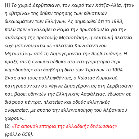
[1]
Το χωριό Δερβιτσιάνη, τον καιρό των Χότζα-Αλία, ήταν
η «βιτρίνα» της δήθεν τήρησης των εθνοτικών
δικαιωμάτων των Ελλήνων. Ας σημειωθεί ότι το 1993,
πολύ πριν «αναλάβει ο Ράμα την πρωτοβουλία για την
ανέγερση της προτομής Μητσοτάκη», η κεντρική πλατεία
είχε μετονομαστεί σε «πλατεία Κωνσταντίνου
Μητσοτάκη» από τη Δημογεροντία της Δερβιτσιάνης. Η
πράξη αυτή ενσωματώθηκε στο κατηγορητήριο περί
«προδοσίας» στη διαβόητη δίκη των Τιράνων το 1994.
Ένας από τους συλληφθέντες, ο Κώστας Κυριακού,
κατηγορούνταν ότι «έγινε Δημογέροντας στη Δερβιτσάνη
και, βάσει οδηγιών της Ελληνικής Ασφάλειας, έδωσαν σε
διάφορα κέντρα, πλατείες και οδούς ελληνικές
ονομασίες, με σκοπό την ελληνοποίηση του Αλβανικού
χώρου»…
[2]
«Τα αποκαλυπτήρια της ελλαδικής διγλωσσίας»
(φύλλο 658).