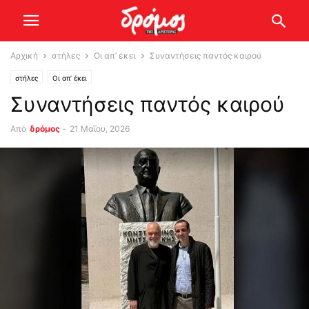
Αρχική
στήλες
Οι απ’ έκει
Συναντήσεις παντός καιρού
στήλες
Οι απ’ έκει
Συναντήσεις παντός καιρού
Από
δρόμος
-
21 Μαΐου, 2026