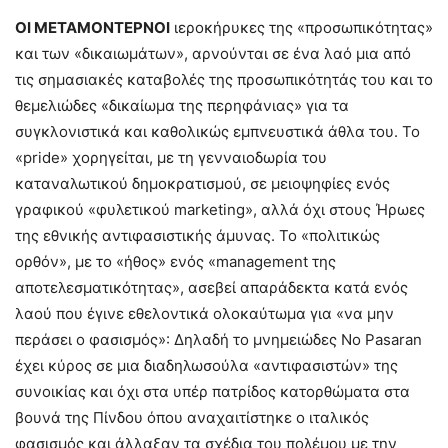
ΟΙ ΜΕΤΑΜΟΝΤΕΡΝΟΙ
ιεροκήρυκες της «προσωπικότητας»
και των «δικαιωμάτων», αρνούνται σε ένα λαό μια από
τις σημασιακές καταβολές της προσωπικότητάς του και το
θεμελιώδες «δικαίωμα της περηφάνιας» για τα
συγκλονιστικά και καθολικώς εμπνευστικά άθλα του. Το
«pride» χορηγείται, με τη γενναιοδωρία του
καταναλωτικού δημοκρατισμού, σε μειοψηφίες ενός
γραφικού «φυλετικού marketing», αλλά όχι στους Ήρωες
της εθνικής αντιφασιστικής άμυνας. Το «πολιτικώς
ορθόν», με το «ήθος» ενός «management της
αποτελεσματικότητας», ασεβεί απαράδεκτα κατά ενός
λαού που έγινε εθελοντικά ολοκαύτωμα για «να μην
περάσει ο φασισμός»: Δηλαδή το μνημειώδες No Pasaran
έχει κύρος σε μια διαδηλωσούλα «αντιφασιστών» της
συνοικίας και όχι στα υπέρ πατρίδος κατορθώματα στα
βουνά της Πίνδου όπου αναχαιτίστηκε ο ιταλικός
φασισμός και άλλαξαν τα σχέδια του πολέμου με την