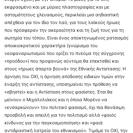
εκφρασμένο και με μύριες πλαστογραφίες και με
ασταμάτητους χλευασμούς, περικλείει μια αηδιαστική
απέχθεια για τον ίδιο τον λαό, για τους λαϊκούς ήρωες
που πρόσφεραν την ακεραιότητα και τη ζωή τους για τη
σωτηρία του τόπου. Είναι ένας αποκτηνωμένος ρατσισμός
αποικιοκρατικού χαρακτήρα (γνώρισμα του
νεοφαναριωτισμού που ορίζει το πνεύμα της σύγχρονης
«προόδου») που προφανώς σύντομα θα επεκταθεί και
στους «ήρωες άπαρτα βουνά» της Εθνικής Αντίστασης: Η
άρνηση του ΟΧΙ, η άρνηση απόδοσης ειδικών τιμών στην
έναρξη της αντίστασης, υποσημαίνει την πρόθεση να
«σβηστεί» και η Αντίσταση στους φασίστες. Έτσι θα
μείνουν ο Μιχαλολιάκος και η όποια Μορένο να
«ενσαρκώνουν» τον πολιτικό φασισμό, όχι πια θανάσιμη
προσβολή και απειλή για τον πολιτισμό αλλά «φαιός
κίνδυνος για την παγκοσμιοποίηση» και «φαιά
αντιδραστική λατρεία του εθνικισμού». Τιμάμε το ΟΧΙ, την