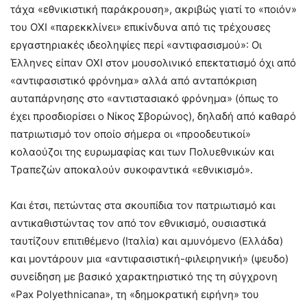
τάχα «εθνικιστική παράκρουση», ακριβώς γιατί το «ποιόν»
του ΟΧΙ «παρεκκλίνει» επικίνδυνα από τις τρέχουσες
εργαστηριακές ιδεοληψίες περί «αντιφασισμού»: Οι
Έλληνες είπαν ΟΧΙ στον μουσολινικό επεκτατισμό όχι από
«αντιφασιστικό φρόνημα» αλλά από ανταπόκριση
αυταπάρνησης στο «αντιστασιακό φρόνημα» (όπως το
έχει προσδιορίσει ο Νίκος Σβορώνος), δηλαδή από καθαρό
πατριωτισμό τον οποίο σήμερα οι «προοδευτικοί»
κολαούζοι της ευρωμαφίας και των Πολυεθνικών και
Τραπεζών αποκαλούν συκοφαντικά «εθνικισμό».
Και έτσι, πετώντας στα σκουπίδια τον πατριωτισμό και
αντικαθιστώντας τον από τον εθνικισμό, ουσιαστικά
ταυτίζουν επιτιθέμενο (Ιταλία) και αμυνόμενο (Ελλάδα)
και μοντάρουν μια «αντιφασιστική-φιλειρηνική» (ψευδο)
συνείδηση με βασικό χαρακτηριστικό της τη σύγχρονη
«Pax Polyethnicana», τη «δημοκρατική ειρήνη» του