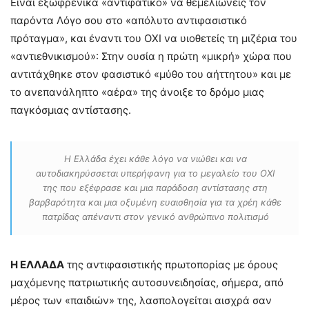
Είναι εξωφρενικά «αντιφατικό» να θεμελιώνεις τον
παρόντα Λόγο σου στο «απόλυτο αντιφασιστικό
πρόταγμα», και έναντι του ΟΧΙ να υιοθετείς τη μιζέρια του
«αντιεθνικισμού»: Στην ουσία η πρώτη «μικρή» χώρα που
αντιτάχθηκε στον φασιστικό «μύθο του αήττητου» και με
το ανεπανάληπτο «αέρα» της άνοιξε το δρόμο μιας
παγκόσμιας αντίστασης.
Η Ελλάδα έχει κάθε λόγο να νιώθει και να
αυτοδιακηρύσσεται υπερήφανη για το μεγαλείο του ΟΧΙ
της που εξέφρασε και μια παράδοση αντίστασης στη
βαρβαρότητα και μια οξυμένη ευαισθησία για τα χρέη κάθε
πατρίδας απέναντι στον γενικό ανθρώπινο πολιτισμό
Η ΕΛΛΑΔΑ
της αντιφασιστικής πρωτοπορίας με όρους
μαχόμενης πατριωτικής αυτοσυνειδησίας, σήμερα, από
μέρος των «παιδιών» της, λασπολογείται αισχρά σαν