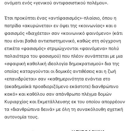
ονόματι ενός «γενικού αντιφασιστικού πολέμου».
Έτσι προκύπτει ένας «αντίφασισμός»-πλαίσιο, όπου η
πατρίδα «ακυρώνεται» εν όψει της «κοινωνίας» και ο
φασισμός «διαχέεται» σαν «κοινωνικό φαινόμενο» (κάτι
που είναι βαθιά αντιεπιστημονικό, καθώς στη σύγχρονη
ετικέτα «φασισμός» στριμώχνονται «φαινόμενα» πολύ
παλαιότερα του φασισμού) που πλέον συνάπτεται με μια
«σφαιρική καθολική ιδεολογία δημοκρατισμού» δια της
οποίας καταργούνται οι δομικές αντιθέσεις και η ζωή
«επανιδρύεται» σαν «καθημερινότητα ενάντια στο
(ακαδημαϊκά προσδιοριζόμενο εκάστοτε) διανθρώπινο
κακό» και καθόλου σαν απάνθρωπο πλέγμα δομών
Κυριαρχίας και Εκμετάλλευσης εκ του οποίου απορρέουν
τα «διανθρώπινα δεινά» με όλη τη συνακόλουθη σχετική
αυτονομία τους.