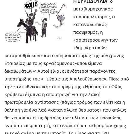
Η ΕΥΡΩΔΟΥΛΙΑ,
ο
μεταβιομηχανικός
κοσμοπολιτισμός, ο
καταναλωτικός
πασιφισμός, η
«αριστεροσύνη» των
«δημοκρατικών
μεταρρυθμίσεων» και ο «δημοκρατισμός της σύγχρονης
Εταιρείας με τους εργαζόμενους-υποκείμενα
δικαιωμάτων»: Αυτοί είναι οι ενδότεροι παράγοντες
υποστήριξης της «Ημέρας της Απελευθέρωσης». Πίσω από
την «αντιεθνικιστική» απόρριψη της «Ημέρας του ΟΧΙ»,
κρύβεται έξυπνα η αποστροφή για την λαϊκή
πρωτοβουλία αντίστασης (πάγιος τρόμος των ελίτ) και η
θέληση για ένα λαό «καταναλωτή θεάματος» που απλώς
θα χειροκροτεί τις δράσεις των ελίτ και των «ειδικών»,
ένα λαό «περιπατητή, καταναλωτή και εκδρομέα» χωρίς
ενεργό σχέση με την ιστορία. Το μίσος για το ΟΧΙ,