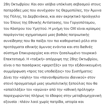
28η Οκτωβρίου: Και σαν ισόβια υπόκλιση σεβασμού στους
πατεράδες μας που συνέχισαν τις Θερμοπύλες, την Άμυνα
της Πόλης, τα Δερβενάκια, και σαν εκρηκτικό προάγγελο
του Έπους της Εθνικής Αντίστασης, του Γοργοπόταμου,
του Κάστρου του Υμηττού. Η μνήμη του ΟΧΙ είναι κρίσιμος
παράγοντας σχηματισμού μιας βαθιάς πατριωτικής
συνείδησης που θα παίξει τον πιο καθοριστικό ρόλο στα
προτάγματα εθνικής άμυνας ενάντια και στο διεθνές
σύστημα Επικυριαρχίας και στον ξεσαλωμένο τουρκικό
Επεκτατισμό. Η «ταξική» απόρριψη της 28ης Οκτωβρίου,
είναι ο πιο πιασάρικος «φερετζές» για την εξιδανικευμένη
συμμόρφωση «προς τας υποδείξεις» του Συστήματος:
Δίνει την «αίγλη» του «πανανθρώπινου ιδανικού» στον
στενό πραγματισμό μιας γεωπολιτικής ξεπούλας που θα
«απαλλάξει» τον «αγώνα» από την «εθνική πρόληψη»
παραχωρώντας πλήρως το έδαφος στην μεταβιομηχανική
εξουσία : πλέον λαοί χωρίς πατρίδα, ιστορία και