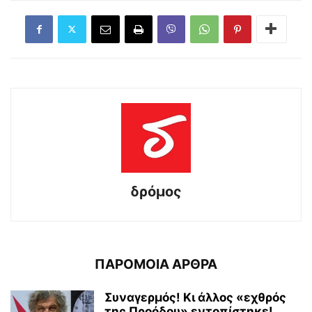
δρόμος
ΠΑΡΟΜΟΙΑ ΑΡΘΡΑ
Συναγερμός! Κι άλλος «εχθρός
της Προόδου» εντοπίστηκε!