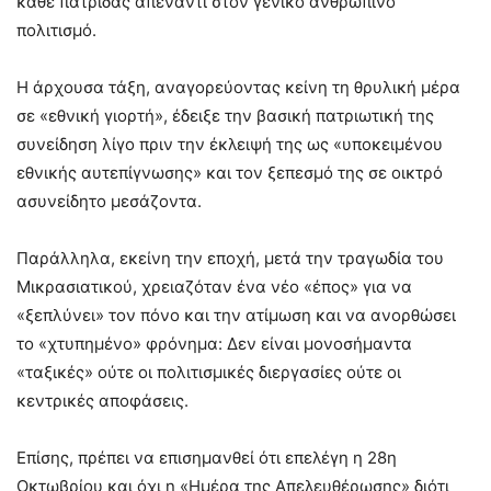
κάθε πατρίδας απέναντι στον γενικό ανθρώπινο
πολιτισμό.
Η άρχουσα τάξη, αναγορεύοντας κείνη τη θρυλική μέρα
σε «εθνική γιορτή», έδειξε την βασική πατριωτική της
συνείδηση λίγο πριν την έκλειψή της ως «υποκειμένου
εθνικής αυτεπίγνωσης» και τον ξεπεσμό της σε οικτρό
ασυνείδητο μεσάζοντα.
Παράλληλα, εκείνη την εποχή, μετά την τραγωδία του
Μικρασιατικού, χρειαζόταν ένα νέο «έπος» για να
«ξεπλύνει» τον πόνο και την ατίμωση και να ανορθώσει
το «χτυπημένο» φρόνημα: Δεν είναι μονοσήμαντα
«ταξικές» ούτε οι πολιτισμικές διεργασίες ούτε οι
κεντρικές αποφάσεις.
Επίσης, πρέπει να επισημανθεί ότι επελέγη η 28η
Οκτωβρίου και όχι η «Ημέρα της Απελευθέρωσης» διότι