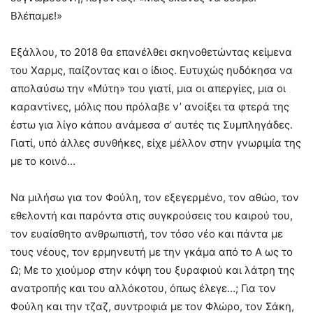
Βλέπαμε!»
Εξάλλου, το 2018 θα επανέλθει σκηνοθετώντας κείμενα
του Χαρμς, παίζοντας και ο ίδιος. Ευτυχώς ηυδόκησα να
απολαύσω την «Μύτη» του γιατί, μια οι απεργίες, μια οι
καραντίνες, μόλις που πρόλαβε ν’ ανοίξει τα φτερά της
έστω για λίγο κάπου ανάμεσα σ’ αυτές τις Συμπληγάδες.
Γιατί, υπό άλλες συνθήκες, είχε μέλλον στην γνωριμία της
με το κοινό…
Να μιλήσω για τον Φούλη, τον εξεγερμένο, τον αθώο, τον
εθελοντή και παρόντα στις συγκρούσεις του καιρού του,
τον ευαίσθητο ανθρωπιστή, τον τόσο νέο και πάντα με
τους νέους, τον ερμηνευτή με την γκάμα από το Α ως το
Ω; Με το χιούμορ στην κόψη του ξυραφιού και λάτρη της
ανατροπής και του αλλόκοτου, όπως έλεγε…; Για τον
Φούλη και την τζαζ, συντροφιά με τον Φλώρο, τον Σάκη,