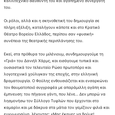
καλλιτεχνικό διευθυντή του και αγαπημένο συνεργάτη
του.
Οι ρόλοι, αλλά και η σκηνοθετική του δημιουργία σε
πλήρη εξέλιξη, καταλήγουν κάποτε και στο Κρατικό
Θέατρο Βορείου Ελλάδος, περίπου σαν «φυσική»
συνέπεια της θεατρικής περιπλάνησης του.
Εκεί, στα πρόθυρα του μιλένιουμ, συνδημιουργούμε τη
«Γριά» του Δανιήλ Χάρμς, και εισάγουμε τυπικά και
ουσιαστικά τον τελευταίο Ρώσο πρωτοπόρο και
λογοτεχνικό χούλιγκαν της εποχής, στην ελληνική
δραματουργία. Ο Φούλης ενθουσιάζεται και ενσαρκώνει
τον θαυματοποιό συγγραφέα με απαράμιλλη αγάπη και
έμπνευση: του πήγαινε γάντι, που λένε… Δεν μπορώ να
λησμονήσω τον Σύλλογο Τυφλών που έρχονται στο
καμαρίνι και με δάκρυα στα μάτια τον γεμίζουν φιλιά και
ευγνωμοσύνη, λέγοντας: «Μας έκανες να δούμε!