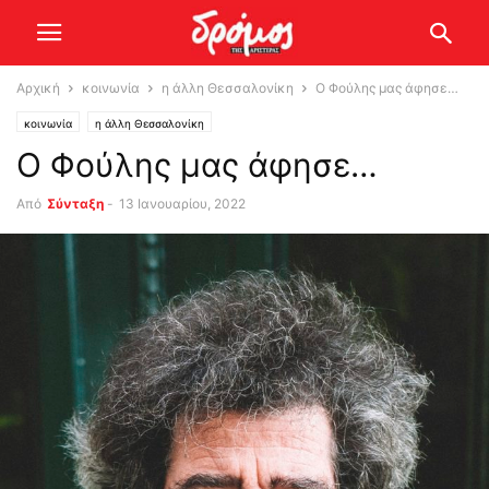
Αρχική
κοινωνία
η άλλη Θεσσαλονίκη
Ο Φούλης μας άφησε…
κοινωνία
η άλλη Θεσσαλονίκη
Ο Φούλης μας άφησε…
Από
Σύνταξη
-
13 Ιανουαρίου, 2022