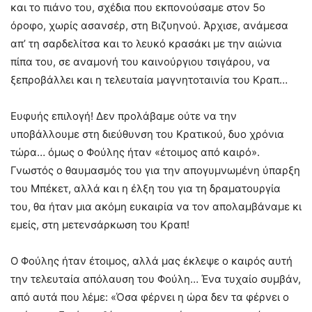
και το πιάνο του, σχέδια που εκπονούσαμε στον 5ο
όροφο, χωρίς ασανσέρ, στη Βιζυηνού. Άρχισε, ανάμεσα
απ’ τη σαρδελίτσα και το λευκό κρασάκι με την αιώνια
πίπα του, σε αναμονή του καινούργιου τσιγάρου, να
ξεπροβάλλει και η τελευταία μαγνητοταινία του Κραπ…
Ευφυής επιλογή! Δεν προλάβαμε ούτε να την
υποβάλλουμε στη διεύθυνση του Κρατικού, δυο χρόνια
τώρα… όμως ο Φούλης ήταν «έτοιμος από καιρό».
Γνωστός ο θαυμασμός του για την απογυμνωμένη ύπαρξη
του Μπέκετ, αλλά και η έλξη του για τη δραματουργία
του, θα ήταν μια ακόμη ευκαιρία να τον απολαμβάναμε κι
εμείς, στη μετενσάρκωση του Κραπ!
Ο Φούλης ήταν έτοιμος, αλλά μας έκλεψε ο καιρός αυτή
την τελευταία απόλαυση του Φούλη… Ένα τυχαίο συμβάν,
από αυτά που λέμε: «Όσα φέρνει η ώρα δεν τα φέρνει ο