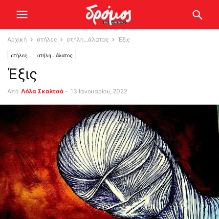
Αρχική
στήλες
στήλη...άλατος
Έξις
στήλες
στήλη...άλατος
Έξις
Από
Λόλα Σκαλτσά
-
13 Ιανουαρίου, 2022