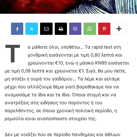
T
α μάθατε όλοι, υποθέτω… Τα rapid test στη
χονδρική εισάγονται με τιμή 0,80 λεπτά και
χρεώνονται €10, ενώ η μάσκα KN95 εισάγεται
με τιμή 0,08 λεπτά και χρεώνεται €1. Σιγά, θα μου πείτε,
μη στάξει η ουρά του γαϊδάρου… Τα λέμε και γελάμε
μέχρι που αλλάζουμε θέμα γιατί βαρεθήκαμε πια να
αναμασάμε τα ίδια και τα ίδια. Όποια στιγμή και να
ανατρέξεις στις ειδήσεις του παρόντος ή του
παρελθόντος, σε όποια χρονική πολιτική περίοδο, η
ρεμούλα είναι αναπόσπαστο στοιχείο της.
Δεν με νοιάζει που σε περίοδο πανδημίας και άθλιων