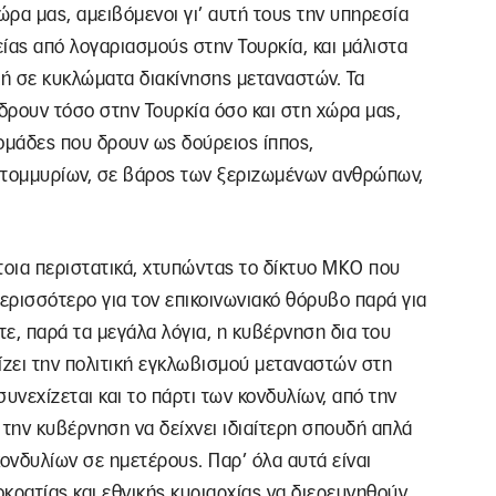
ρα μας, αμειβόμενοι γι’ αυτή τους την υπηρεσία
είας από λογαριασμούς στην Τουρκία, και μάλιστα
ή σε κυκλώματα διακίνησης μεταναστών. Τα
δρουν τόσο στην Τουρκία όσο και στη χώρα μας,
μάδες που δρουν ως δούρειος ίππος,
ατομμυρίων, σε βάρος των ξεριζωμένων ανθρώπων,
έτοια περιστατικά, χτυπώντας το δίκτυο ΜΚΟ που
περισσότερο για τον επικοινωνιακό θόρυβο παρά για
ε, παρά τα μεγάλα λόγια, η κυβέρνηση δια του
ζει την πολιτική εγκλωβισμού μεταναστών στη
συνεχίζεται και το πάρτι των κονδυλίων, από την
ε την κυβέρνηση να δείχνει ιδιαίτερη σπουδή απλά
κονδυλίων σε ημετέρους. Παρ’ όλα αυτά είναι
κρατίας και εθνικής κυριαρχίας να διερευνηθούν