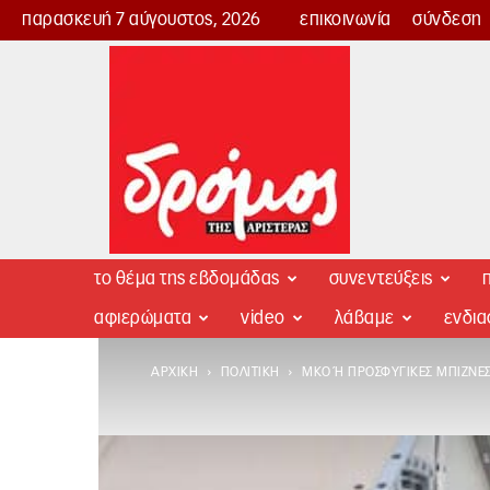
παρασκευή 7 αύγουστος, 2026
επικοινωνία
σύνδεση
Δρόμος
της
Αριστεράς
το θέμα της εβδομάδας
συνεντεύξεις
π
αφιερώματα
video
λάβαμε
ενδι
ΑΡΧΙΚΉ
ΠΟΛΙΤΙΚΉ
ΜΚΟ Ή ΠΡΟΣΦΥΓΙΚΈΣ ΜΠΊΖΝΕΣ