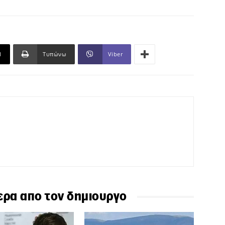
l
Τυπώνω
Viber
ερα απο τον δημιουργο