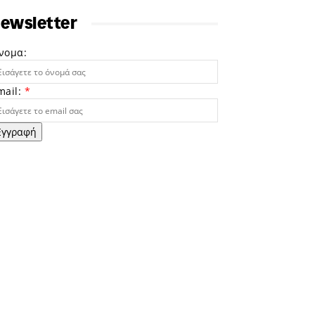
ewsletter
νομα:
mail:
*
Εγγραφή