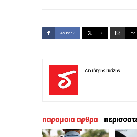
Facebook
X
Emai
Δημήτρης Γκάζης
παρομοια αρθρα
περισσοτ