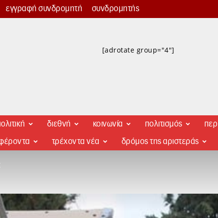
εγγραφή συνδρομητή
συνδρομητής
[adrotate group="4"]
ολιτική
διεθνή
κοινωνία
πολιτισμός
περ
αφέροντα
τρέχοντα νέα
δρόμος της αριστεράς