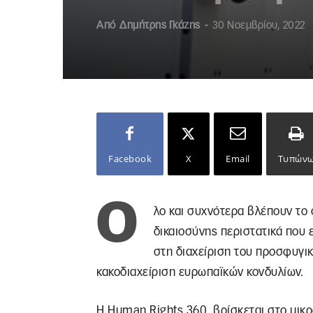
Από
Δημήτρης Γκάζης
-
30 Νοεμβρίου, 2022
Facebook
X
Email
Τυπών
Ό
λο και συχνότερα βλέπουν το
δικαιοσύνης περιστατικά που
στη διαχείριση του προσφυγικ
κακοδιαχείριση ευρωπαϊκών κονδυλίων.
Η Human Rights 360, βρίσκεται στο μικ