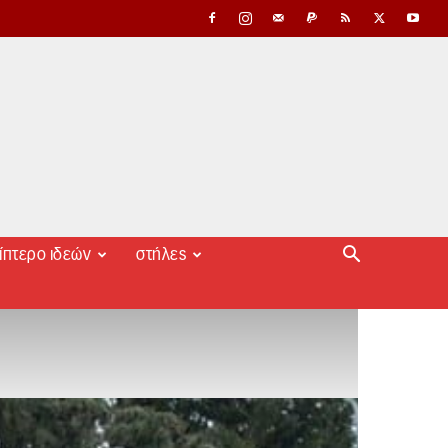
ίπτερο ιδεών
στήλες