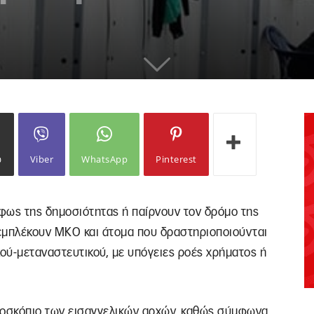
ω
Viber
WhatsApp
Pinterest
 φως της δημοσιότητας ή παίρνουν τον δρόμο της
 εμπλέκουν ΜΚΟ και άτομα που δραστηριοποιούνται
ού-μεταναστευτικού, με υπόγειες ροές χρήματος ή
ροσκόπιο των εισαγγελικών αρχών, καθώς σύμφωνα