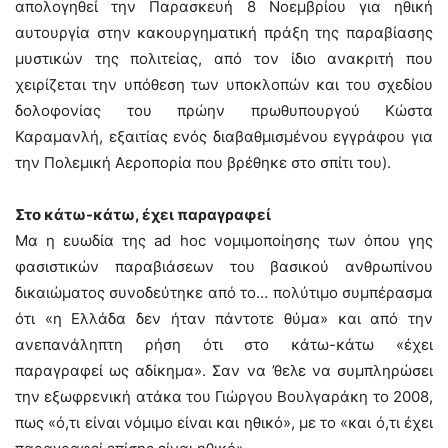
απολογηθεί την Παρασκευή 8 Νοεμβρίου για ηθική
αυτουργία στην κακουργηματική πράξη της παραβίασης
μυστικών της πολιτείας, από τον ίδιο ανακριτή που
χειρίζεται την υπόθεση των υποκλοπών και του σχεδίου
δολοφονίας του πρώην πρωθυπουργού Κώστα
Καραμανλή, εξαιτίας ενός διαβαθμισμένου εγγράφου για
την Πολεμική Αεροπορία που βρέθηκε στο σπίτι του).
Στο κάτω-κάτω, έχει παραγραφεί
Μα η ευωδία της ad hoc νομιμοποίησης των όπου γης
φασιστικών παραβιάσεων του βασικού ανθρωπίνου
δικαιώματος συνοδεύτηκε από το… πολύτιμο συμπέρασμα
ότι «η Ελλάδα δεν ήταν πάντοτε θύμα» και από την
ανεπανάληπτη ρήση ότι στο κάτω-κάτω «έχει
παραγραφεί ως αδίκημα». Σαν να ’θελε να συμπληρώσει
την εξωφρενική ατάκα του Γιώργου Βουλγαράκη το 2008,
πως «ό,τι είναι νόμιμο είναι και ηθικό», με το «και ό,τι έχει