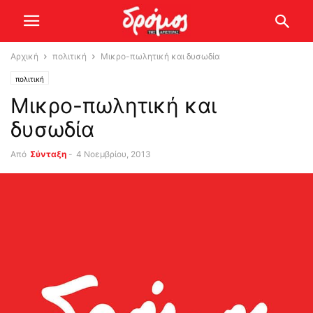
Αρχική
πολιτική
Μικρο-πωλητική και δυσωδία
πολιτική
Μικρο-πωλητική και
δυσωδία
Από
Σύνταξη
-
4 Νοεμβρίου, 2013