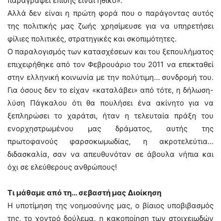
παραγραφεί επίσης είναι ηθικό».
Αλλά δεν είναι η πρώτη φορά που ο παράγοντας αυτός
της πολιτικής μας ζωής χρησίμευσε για να υπηρετήσει
φίλιες πολιτικές, στρατηγικές και σκοπιμότητες.
Ο παραλογισμός των κατασχέσεων και του ξεπουλήματος
επιχειρήθηκε από τον Φεβρουάριο του 2011 να επεκταθεί
στην ελληνική κοινωνία με την πολύτιμη… συνδρομή του.
Για όσους δεν το είχαν «καταλάβει» από τότε, η δήλωση-
λύση Πάγκαλου ότι θα πουλήσει ένα ακίνητο για να
ξεπληρώσει το χαράτσι, ήταν η τελευταία πράξη του
ενορχηστρωμένου μας δράματος, αυτής της
πρωτοφανούς φαρσοκωμωδίας, η ακροτελεύτια…
διδασκαλία, σαν να απευθυνόταν σε άβουλα νήπια και
όχι σε ελεύθερους ανθρώπους!
Τι μάθαμε από τη… σεβαστή μας Διοίκηση
Η υποτίμηση της νοημοσύνης μας, ο βίαιος υποβιβασμός
της, το χοντρό δούλεμα, η κακοποίηση των στοιχειωδών