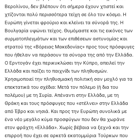
Βερολίνου, δεν βλέπουν ότι σήμερα έχουν χτιστεί και
χτίζονται πολύ περισσότερα τείχη σε όλο τον κόσμο. Η
Ευρώπη γίνεται φρούριο και κλείνει τα σύνορά της. Η
Βουλγαρία υψώνει τείχος. Θυμόμαστε και τις εικόνες των
συρματοπλεγμάτων και των επιθέσεων αστυνομίας και
στρατού της «Βόρειας Μακεδονίας» προς τους πρόσφυγες
που ήθελαν να περάσουν τα σύνορα της από την Ελλάδα.
Ο Ερντογάν έχει περικυκλώσει την Κύπρο, απειλεί την
Ελλάδα και παίζει το παιχνίδι των πληθυσμών.
Χρησιμοποιεί την πληθυσμιακή πολιτική σαν μοχλό για τα
επεκτατικά του σχέδια: Μετά τον πόλεμο (ή δια του
πολέμου) με τη Συρία. Απέναντι στην Ελλάδα, με τη
Θράκη και τους πρόσφυγες που «στέλνει» στην Ελλάδα
από Έβρο και νησιά. Και προς την Ευρώπη συνολικά με
ένα νέο μεγάλο κύμα προσφύγων που δεν θα χωράνε
στον φράχτη «Ελλάδα». Χωρίς βέβαια να ξεχνά και την
επιρροή που έχει σε αρκετά εκατομμύρια Τούρκων που