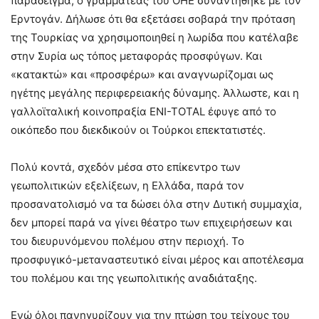
παράδειγμα, ο γραμματέας του ΟΗΕ συναντήθηκε με τον
Ερντογάν. Δήλωσε ότι θα εξετάσει σοβαρά την πρόταση
της Τουρκίας να χρησιμοποιηθεί η λωρίδα που κατέλαβε
στην Συρία ως τόπος μεταφοράς προσφύγων. Και
«κατακτώ» και «προσφέρω» και αναγνωρίζομαι ως
ηγέτης μεγάλης περιφερειακής δύναμης. Άλλωστε, και η
γαλλοϊταλική κοινοπραξία ENI-TOTAL έφυγε από το
οικόπεδο που διεκδικούν οι Τούρκοι επεκτατιστές.
Πολύ κοντά, σχεδόν μέσα στο επίκεντρο των
γεωπολιτικών εξελίξεων, η Ελλάδα, παρά τον
προσανατολισμό να τα δώσει όλα στην Δυτική συμμαχία,
δεν μπορεί παρά να γίνει θέατρο των επιχειρήσεων και
του διευρυνόμενου πολέμου στην περιοχή. Το
προσφυγικό-μεταναστευτικό είναι μέρος και αποτέλεσμα
του πολέμου και της γεωπολιτικής αναδιάταξης.
Ενώ όλοι πανηγυρίζουν για την πτώση του τείχους του