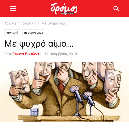
Αρχική
πολιτική
Με ψυχρό αίμα…
πολιτική
προτεινόμενα
Με ψυχρό αίμα…
Από
Ρούντι Ρινάλντι
-
14 Νοεμβρίου, 2019