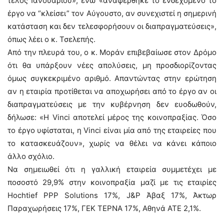
τέλος Ιανουαρίου», ενώ «αναφέρθηκε το ενδεχόμενο το
έργο να “κλείσει” τον Αύγουστο, αν συνεχιστεί η σημερινή
κατάσταση και δεν τελεσφορήσουν οι διαπραγματεύσεις»,
όπως λέει ο κ. Τσελεπής.
Από την πλευρά του, ο κ. Μοράν επιβεβαίωσε στον Δρόμο
ότι θα υπάρξουν νέες απολύσεις, μη προσδιορίζοντας
όμως συγκεκριμένο αριθμό. Απαντώντας στην ερώτηση
αν η εταιρία προτίθεται να αποχωρήσει από το έργο αν οι
διαπραγματεύσεις με την κυβέρνηση δεν ευοδωθούν,
δήλωσε: «Η Vinci αποτελεί μέρος της κοινοπραξίας. Όσο
το έργο υφίσταται, η Vinci είναι μία από της εταιρείες που
το κατασκευάζουν», χωρίς να θέλει να κάνει κάποιο
άλλο σχόλιο.
Να σημειωθεί ότι η γαλλική εταιρεία συμμετέχει με
ποσοστό 29,9% στην κοινοπραξία μαζί με τις εταιρίες
Hochtief PPP Solutions 17%, J&P Άβαξ 17%, Άκτωρ
Παραχωρήσεις 17%, ΓΕΚ ΤΕΡΝΑ 17%, Αθηνά ΑΤΕ 2,1%.