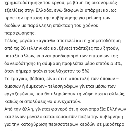
χρηματοδότησης» του έργου, με βάση τις οικονομικές
εξελίξεις στην Ελλάδα, ενώ διαφωνία υπάρχει και ως
προς την πρόταση της κυβέρνησης για μείωση των
διοδίων με παράλληλη επέκταση του χρόνου
παραχώρησης.
Τέλος, μεγάλο «αγκάθι» αποτελεί και η χρηματοδότηση
από τις 26 (ελληνικές και ξένες) τράπεζες που ζητούν,
μεταξύ άλλων, επαναπροσδιορισμό των επιτοκίων της
δανειοδότησης (η σύμβαση προβλέπει μέσο επιτόκιο 3%,
όταν σήμερα φτάνει τουλάχιστον το 5%).
Το τραγικό, βέβαια, είναι ότι η αποστολή των όποιων –
άμεσων ή έμμεσων– τελεσιγράφων γίνεται μέσω των
εργαζομένων, που θα πληρώσουν τη νύφη έτσι κι αλλιώς,
καθώς οι απολύσεις θα συνεχιστούν.
Από την άλλη, γίνεται φανερό ότι η κοινοπραξία Ελλήνων
και ξένων μεγαλοκατασκευαστών πιέζει την κυβέρνηση
για την κατοχύρωση περισσότερων κερδών σε μικρότερο