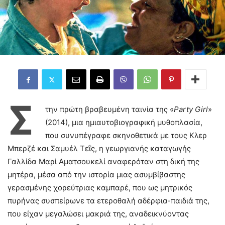
Σ
την πρώτη βραβευμένη ταινία της «
Party
Girl
»
(2014), μια ημιαυτοβιογραφική μυθοπλασία,
που συνυπέγραφε σκηνοθετικά με τους Κλερ
Μπερζέ και Σαμυέλ Τεΐς, η γεωργιανής καταγωγής
Γαλλίδα Μαρί Αματσουκελί αναφερόταν στη δική της
μητέρα, μέσα από την ιστορία μιας ασυμβίβαστης
γερασμένης χορεύτριας καμπαρέ, που ως μητρικός
πυρήνας συσπείρωνε τα ετεροθαλή αδέρφια-παιδιά της,
που είχαν μεγαλώσει μακριά της, αναδεικνύοντας