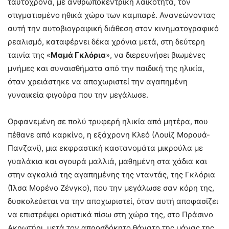
ταυτόχρονα, με ανθρωποκεντρική λαϊκότητα, τον
στιγματισμένο ηθικά χώρο των καμπαρέ. Ανανεώνοντας
αυτή την αυτοβιογραφική διάθεση στον κινηματογραφικό
ρεαλισμό, καταφέρνει δέκα χρόνια μετά, στη δεύτερη
ταινία της «
Μαμά Γκλόρια
», να διερευνήσει βιωμένες
μνήμες και συναισθήματα από την παιδική της ηλικία,
όταν χρειάστηκε να αποχωριστεί την αγαπημένη
γυναικεία φιγούρα που την μεγάλωσε.
Ορφανεμένη σε πολύ τρυφερή ηλικία από μητέρα, που
πέθανε από καρκίνο, η εξάχρονη Κλεό (Λουίζ Μορουά-
Πανζανί), μια εκφραστική καστανομάτα μικρούλα με
γυαλάκια και σγουρά μαλλιά, μαθημένη στα χάδια και
στην αγκαλιά της αγαπημένης της νταντάς, της Γκλόρια
(Ίλσα Μορένο Ζένγκο), που την μεγάλωσε σαν κόρη της,
δυσκολεύεται να την αποχωριστεί, όταν αυτή αποφασίζει
να επιστρέψει οριστικά πίσω στη χώρα της, στο Πράσινο
Ακρωτήρι, μετά τον απροσδόκητο θάνατο της μάνας της.