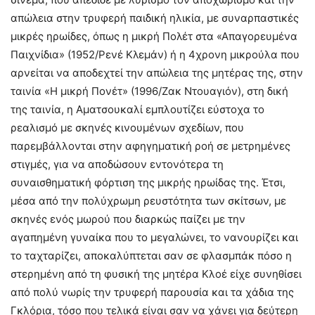
απώλεια στην τρυφερή παιδική ηλικία, με συναρπαστικές
μικρές ηρωίδες, όπως η μικρή Πολέτ στα «Απαγορευμένα
Παιχνίδια» (1952/Ρενέ Κλεμάν) ή η 4χρονη μικρούλα που
αρνείται να αποδεχτεί την απώλεια της μητέρας της, στην
ταινία «Η μικρή Πονέτ» (1996/Ζακ Ντουαγιόν), στη δική
της ταινία, η Αματσουκαλί εμπλουτίζει εύστοχα το
ρεαλισμό με σκηνές κινουμένων σχεδίων, που
παρεμβάλλονται στην αφηγηματική ροή σε μετρημένες
στιγμές, για να αποδώσουν εντονότερα τη
συναισθηματική φόρτιση της μικρής ηρωίδας της. Έτσι,
μέσα από την πολύχρωμη ρευστότητα των σκίτσων, με
σκηνές ενός μωρού που διαρκώς παίζει με την
αγαπημένη γυναίκα που το μεγαλώνει, το νανουρίζει και
το ταχταρίζει, αποκαλύπτεται σαν σε φλασμπάκ πόσο η
στερημένη από τη φυσική της μητέρα Κλοέ είχε συνηθίσει
από πολύ νωρίς την τρυφερή παρουσία και τα χάδια της
Γκλόρια, τόσο που τελικά είναι σαν να χάνει για δεύτερη