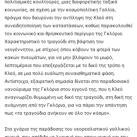
πολιτισμικές κουλτούρες, μιας διαφορετικής ταξικά
κοινωνίας, σε σχέση με την κοσμοπολίτικη Γαλλία,
πράγμα που διευρύνει την αντίληψη της Κλεό στη
συνειδητοποίηση των καταστάσεων, καθώς παρακολουθεί
τον κοινωνικό και θρησκευτικό περίγυρο της Γκλόρια.
Χαρακτηριστικό το τραγούδι στη βάφτιση του
νεογέννητου, με στίχους όπου κόβουν τα φτερά των
κακών πνευμάτων, για να μην βλάψουν το μωρό,
λεπτομέρεια που επεξεργάζεται με το δικό της τρόπο η
Κλεό, σε μια πολύ ευάλωτη συναισθηματικά φάση.
Αντίστοιχα, εξαιρετική σημασία δίνεται στο παραδοσιακό
νανούρισμα της Γκλόρια στον εγγονό της, που η Κλεό
αναγνωρίζει θυμωμένη ως δικό της τραγούδι, στη δική της
ανάμνηση από την Γκλόρια, για να πάρει την απάντηση
πως «τα τραγούδια ανήκουν σε όλο τον κόσμο».
Στα χνάρια της παράδοσης του νεορεαλιστικού γαλλικού
σινεμά, που απέδιδε με λυρισμό τον αποχωρισμό και την