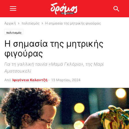
Αρχική
πολιτισμός
Η σημασία της μητρικής φιγούρας
πολιτισμός
Η σημασία της μητρικής
φιγούρας
Για τη γαλλική ταινία «Μαμά Γκλόρια», της Μαρί
Αματσουκελί
Από
Ιφιγένεια Καλαντζή
-
13 Μαρτίου, 2024