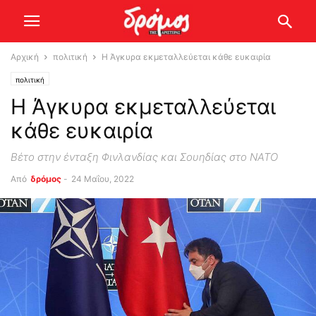
Αρχική
πολιτική
Η Άγκυρα εκμεταλλεύεται κάθε ευκαιρία
πολιτική
Η Άγκυρα εκμεταλλεύεται
κάθε ευκαιρία
Βέτο στην ένταξη Φινλανδίας και Σουηδίας στο ΝΑΤΟ
Από
δρόμος
-
24 Μαΐου, 2022