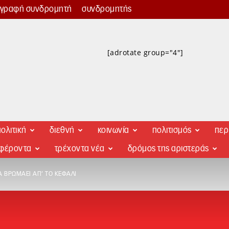
γγραφή συνδρομητή
συνδρομητής
[adrotate group="4"]
ολιτική
διεθνή
κοινωνία
πολιτισμός
περ
αφέροντα
τρέχοντα νέα
δρόμος της αριστεράς
 ΒΡΩΜΆΕΙ ΑΠ’ ΤΟ ΚΕΦΆΛΙ