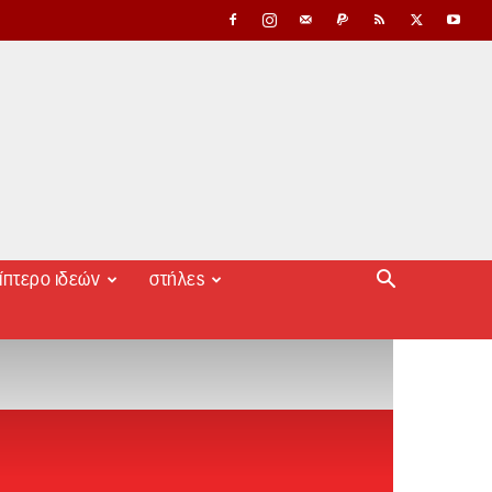
ίπτερο ιδεών
στήλες