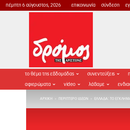
πέμπτη 6 αύγουστος, 2026
επικοινωνία
σύνδεση
ε
Δρόμος
της
Αριστεράς
το θέμα της εβδομάδας
συνεντεύξεις
π
αφιερώματα
video
λάβαμε
ενδι
ΑΡΧΙΚΉ
ΠΕΡΊΠΤΕΡΟ ΙΔΕΏΝ
ΕΛΛΆΔΑ: ΤΟ ΈΓΚΛΗΜΑ