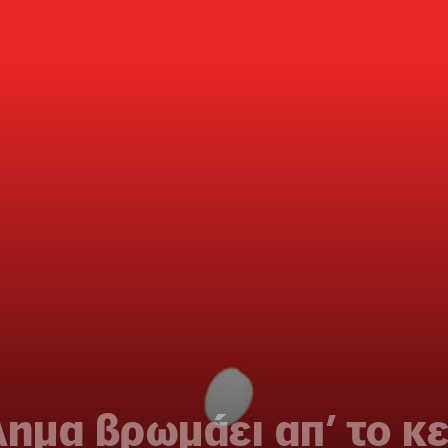
λημα βρωμάει απ’ το κ