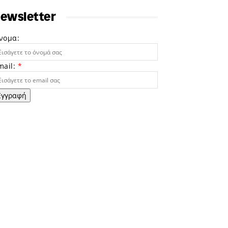
ewsletter
νομα:
mail:
*
Εγγραφή