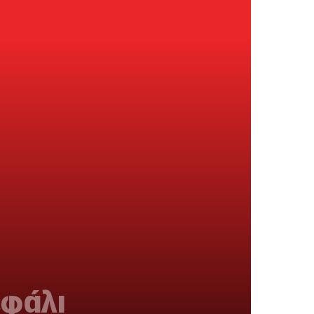
εφάλι