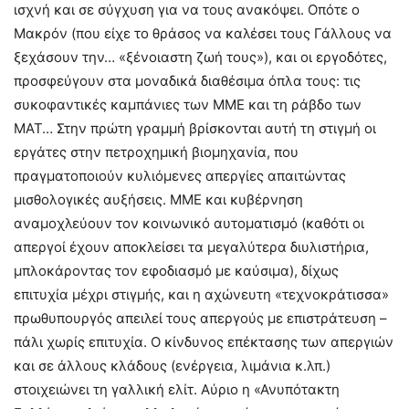
ισχνή και σε σύγχυση για να τους ανακόψει. Οπότε ο
Μακρόν (που είχε το θράσος να καλέσει τους Γάλλους να
ξεχάσουν την… «ξένοιαστη ζωή τους»), και οι εργοδότες,
προσφεύγουν στα μοναδικά διαθέσιμα όπλα τους: τις
συκοφαντικές καμπάνιες των ΜΜΕ και τη ράβδο των
ΜΑΤ… Στην πρώτη γραμμή βρίσκονται αυτή τη στιγμή οι
εργάτες στην πετροχημική βιομηχανία, που
πραγματοποιούν κυλιόμενες απεργίες απαιτώντας
μισθολογικές αυξήσεις. ΜΜΕ και κυβέρνηση
αναμοχλεύουν τον κοινωνικό αυτοματισμό (καθότι οι
απεργοί έχουν αποκλείσει τα μεγαλύτερα διυλιστήρια,
μπλοκάροντας τον εφοδιασμό με καύσιμα), δίχως
επιτυχία μέχρι στιγμής, και η αχώνευτη «τεχνοκράτισσα»
πρωθυπουργός απειλεί τους απεργούς με επιστράτευση –
πάλι χωρίς επιτυχία. Ο κίνδυνος επέκτασης των απεργιών
και σε άλλους κλάδους (ενέργεια, λιμάνια κ.λπ.)
στοιχειώνει τη γαλλική ελίτ. Αύριο η «Ανυπότακτη