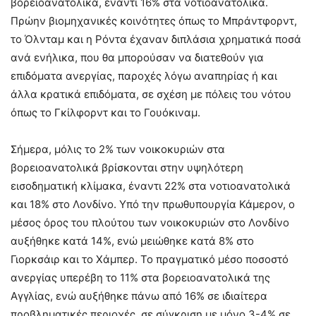
βορειοανατολικά, έναντι 16% στα νοτιοανατολικά.
Πρώην βιομηχανικές κοινότητες όπως το Μπράντφορντ,
το Όλνταμ και η Ρόντα έχαναν διπλάσια χρηματικά ποσά
ανά ενήλικα, που θα μπορούσαν να διατεθούν για
επιδόματα ανεργίας, παροχές λόγω αναπηρίας ή και
άλλα κρατικά επιδόματα, σε σχέση με πόλεις του νότου
όπως το Γκίλφορντ και το Γουόκιναμ.
Σήμερα, μόλις το 2% των νοικοκυριών στα
βορειοανατολικά βρίσκονται στην υψηλότερη
εισοδηματική κλίμακα, έναντι 22% στα νοτιοανατολικά
και 18% στο Λονδίνο. Υπό την πρωθυπουργία Κάμερον, ο
μέσος όρος του πλούτου των νοικοκυριών στο Λονδίνο
αυξήθηκε κατά 14%, ενώ μειώθηκε κατά 8% στο
Γιορκσάιρ και το Χάμπερ. Το πραγματικό μέσο ποσοστό
ανεργίας υπερέβη το 11% στα βορειοανατολικά της
Αγγλίας, ενώ αυξήθηκε πάνω από 16% σε ιδιαίτερα
προβληματικές περιοχές, σε σύγκριση με μόνο 3-4% σε