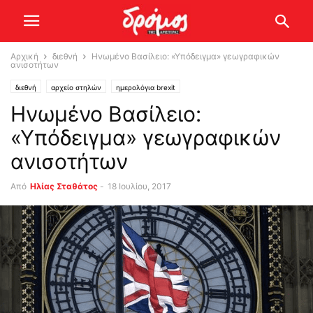
Αρχική
διεθνή
Ηνωμένο Βασίλειο: «Υπόδειγμα» γεωγραφικών
ανισοτήτων
διεθνή
αρχείο στηλών
ημερολόγια brexit
Ηνωμένο Βασίλειο:
«Υπόδειγμα» γεωγραφικών
ανισοτήτων
Από
Ηλίας Σταθάτος
-
18 Ιουλίου, 2017