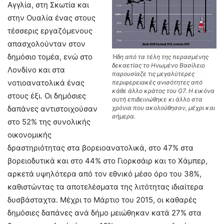
Αγγλία, στη Σκωτία και
στην Ουαλία ένας στους
τέσσερις εργαζόμενους
απασχολούνταν στον
δημόσιο τομέα, ενώ στο
Ήδη από τα τέλη της περασμένης
δεκαετίας το Ηνωμένο Βασίλειο
Λονδίνο και στα
παρουσίαζε τις μεγαλύτερες
νοτιοανατολικά ένας
περιφερειακές ανισότητες από
κάθε άλλο κράτος του G7. Η εικόνα
στους έξι. Οι δημόσιες
αυτή επιδεινώθηκε κι άλλο στα
δαπάνες αντιστοιχούσαν
χρόνια που ακολούθησαν, μέχρι και
σήμερα.
στο 52% της συνολικής
οικονομικής
δραστηριότητας στα βορειοανατολικά, στο 47% στα
βορειοδυτικά και στο 44% στο Γιορκσάιρ και το Χάμπερ,
αρκετά υψηλότερα από τον εθνικό μέσο όρο του 38%,
καθιστώντας τα αποτελέσματα της λιτότητας ιδιαίτερα
δυσβάσταχτα. Μέχρι το Μάρτιο του 2015, οι καθαρές
δημόσιες δαπάνες ανά δήμο μειώθηκαν κατά 27% στα