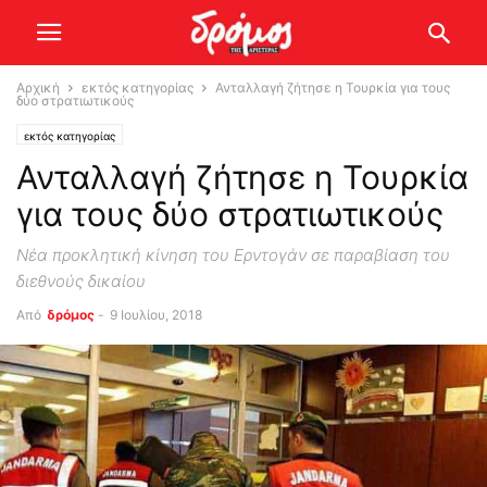
Αρχική
εκτός κατηγορίας
Ανταλλαγή ζήτησε η Τουρκία για τους
δύο στρατιωτικούς
εκτός κατηγορίας
Ανταλλαγή ζήτησε η Τουρκία
για τους δύο στρατιωτικούς
Νέα προκλητική κίνηση του Ερντογάν σε παραβίαση του
διεθνούς δικαίου
Από
δρόμος
-
9 Ιουλίου, 2018