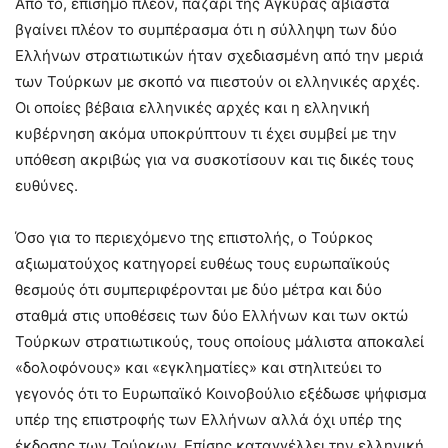
Από το, επίσημο πλέον, παζάρι της Άγκυρας αβίαστα
βγαίνει πλέον το συμπέρασμα ότι η σύλληψη των δύο
Ελλήνων στρατιωτικών ήταν σχεδιασμένη από την μεριά
των Τούρκων με σκοπό να πιεστούν οι ελληνικές αρχές.
Οι οποίες βέβαια ελληνικές αρχές και η ελληνική
κυβέρνηση ακόμα υποκρύπτουν τι έχει συμβεί με την
υπόθεση ακριβώς για να συσκοτίσουν και τις δικές τους
ευθύνες.
Όσο για το περιεχόμενο της επιστολής, ο Τούρκος
αξιωματούχος κατηγορεί ευθέως τους ευρωπαϊκούς
θεσμούς ότι συμπεριφέρονται με δύο μέτρα και δύο
σταθμά στις υποθέσεις των δύο Ελλήνων και των οκτώ
Τούρκων στρατιωτικούς, τους οποίους μάλιστα αποκαλεί
«δολοφόνους» και «εγκληματίες» και στηλιτεύει το
γεγονός ότι το Ευρωπαϊκό Κοινοβούλιο εξέδωσε ψήφισμα
υπέρ της επιστροφής των Ελλήνων αλλά όχι υπέρ της
έκδοσης των Τούρκων. Επίσης καταγγέλλει την ελληνική