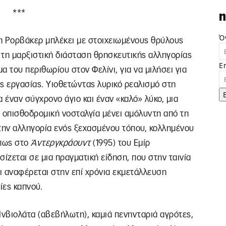
***
n
Ό
η Ρορβάκερ μπλέκει με στοιχειωμένους θρύλους
, τη μαρξιστική διάσταση θρησκευτικής αλληγορίας
E
α του περιθωρίου στον Φελίνι, για να μιλήσει για
ς εργασίας. Υιοθετώντας λυρικό ρεαλισμό στη
έναν σύγχρονο άγιο και έναν «καλό» λύκο, μια
 οπισθοδρομική νοσταλγία μένει αμόλυντη από τη
ην αλληγορία ενός ξεχασμένου τόπου, κολλημένου
όπως στο
Άντεργκράουντ
(1995) του Εμίρ
ίζεται σε μια πραγματική είδηση, που στην ταινία
ι αναφέρεται στην επί χρόνια εκμετάλλευση
ίες καπνού.
Ινβιολάτα (αβεβήλωτη), καμιά πενηνταριά αγρότες,