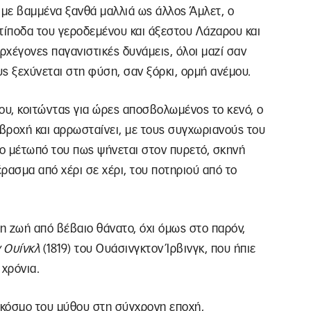
με βαμμένα ξανθά μαλλιά ως άλλος Άμλετ, ο
τίποδα του γεροδεμένου και άξεστου Λάζαρου και
χέγονες παγανιστικές δυνάμεις, όλοι μαζί σαν
ς ξεχύνεται στη φύση, σαν ξόρκι, ορμή ανέμου.
του, κοιτώντας για ώρες αποσβολωμένος το κενό, ο
βροχή και αρρωσταίνει, με τους συγχωριανούς του
το μέτωπό του πως ψήνεται στον πυρετό, σκηνή
έρασμα από χέρι σε χέρι, του ποτηριού από το
η ζωή από βέβαιο θάνατο, όχι όμως στο παρόν,
 Ουίνκλ
(1819) του Ουάσινγκτον Ίρβινγκ, που ήπιε
 χρόνια.
 κόσμο του μύθου στη σύγχρονη εποχή,