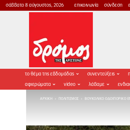
σάββατο 8 αύγουστος, 2026
επικοινωνία
σύνδεση
Δρόμος
της
Αριστεράς
το θέμα της εβδομάδας
συνεντεύξεις
π
αφιερώματα
video
λάβαμε
ενδι
ΑΡΧΙΚΉ
ΠΟΛΙΤΙΣΜΌΣ
ΒΟΥΚΟΛΙΚΌ ΟΔΟΙΠΟΡΙΚΌ Ε