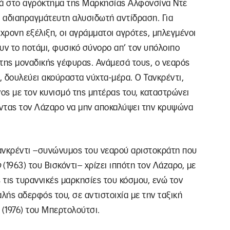
πνά στο αγρόκτημα της Μαρκησίας Αλφονσίνα Ντε
 αδιαπραγμάτευτη αλυσιδωτή αντίδραση. Για
χρονη εξέλιξη, οι αγράμματοι αγρότες, μπλεγμένοι
υν το ποτάμι, φυσικό σύνορο απ’ τον υπόλοιπο
 της μοναδικής γέφυρας. Ανάμεσά τους, ο νεαρός
 δουλεύει ακούραστα νύχτα-μέρα. Ο Τανκρέντι,
ος με τον κυνισμό της μητέρας του, καταστρώνει
ζοντας τον Λάζαρο να μην αποκαλύψει την κρυψώνα
ανκρέντι –συνώνυμος του νεαρού αριστοκράτη που
ο
(1963) του Βισκόντι– χρίζει ιππότη τον Λάζαρο, με
 τις τυραννικές μαρκησίες του κόσμου, ενώ τον
αλής αδερφός του, σε αντιστοιχία με την ταξική
(1976) του Μπερτολούτσι.