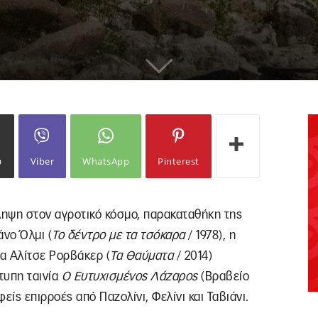
ω
Viber
WhatsApp
Pinterest
ίληψη στον αγροτικό κόσμο, παρακαταθήκη της
νο Όλμι (
Το δέντρο με τα τσόκαρα
/ 1978), η
α Αλίτσε Ρορβάκερ (
Τα Θαύματα
/ 2014)
τυπη ταινία
Ο
Ευτυχισμένος Λάζαρος
(Βραβείο
είς επιρροές από Παζολίνι, Φελίνι και Ταβιάνι.