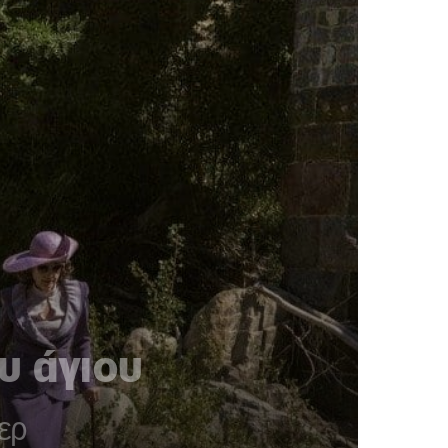
υ άγιου
ερ