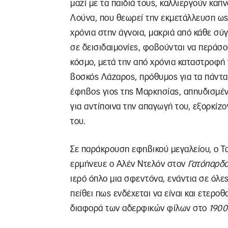
μαζί με τα παιδιά τους, καλλιεργούν κα
Λούνα, που θεωρεί την εκμετάλλευση ως
χρόνια στην άγνοια, μακριά από κάθε σύγ
σε δεισιδαιμονίες, φοβούνται να περάσο
κόσμο, μετά την από χρόνια καταστροφή
βοσκός Λάζαρος, πρόθυμος για τα πάντα,
έφηβος γιος της Μαρκησίας, απηυδισμέν
για αντίποινα την απαγωγή του, εξορκί
του.
Σε παράκρουση εφηβικού μεγαλείου, ο Τ
ερμήνευε ο Αλέν Ντελόν στον
Γατόπαρδ
ιερό όπλο μια σφεντόνα, ενάντια σε όλες
πείθει πως ενδέχεται να είναι και ετεροθ
διαφορά των αδερφικών φίλων στο
1900