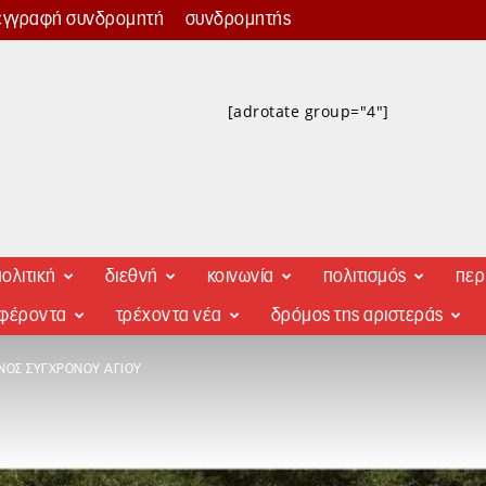
εγγραφή συνδρομητή
συνδρομητής
[adrotate group="4"]
ολιτική
διεθνή
κοινωνία
πολιτισμός
περ
αφέροντα
τρέχοντα νέα
δρόμος της αριστεράς
ΝΌΣ ΣΎΓΧΡΟΝΟΥ ΆΓΙΟΥ