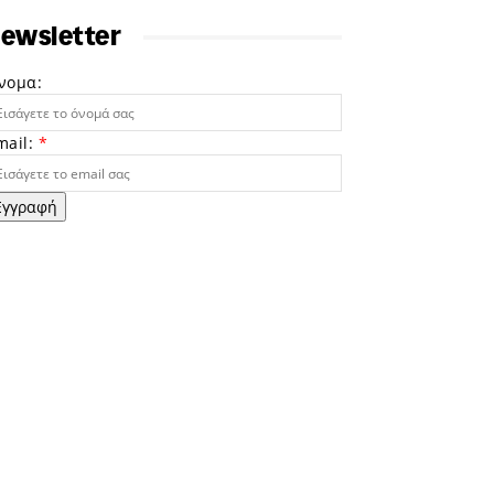
ewsletter
νομα:
mail:
*
Εγγραφή