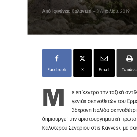
Από
Ιφιγένεια Καλαντζή
-
3 Απριλίου, 2019
Facebook
X
Email
Τυπών
Μ
ε επίκεντρο την ταξική αντ
γενιάς σκηνοθετών του Ερμά
36χρονη Ιταλίδα σκηνοθέτρι
δημιουργεί την αριστουργηματική πρωτό
Καλύτερου Σεναρίου στις Κάννες), με σαφ