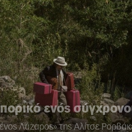
πορικό ενός σύγχρονο
σμένος Λάζαρος» της Αλίτσε Ρορβάκ