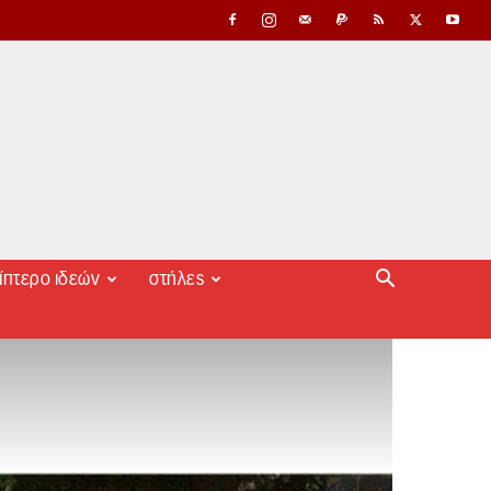
ίπτερο ιδεών
στήλες