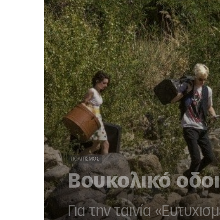
ΠΟΛΙΤΙΣΜΌΣ
Βουκολικό οδοι
Για την ταινία «Ευτυχι