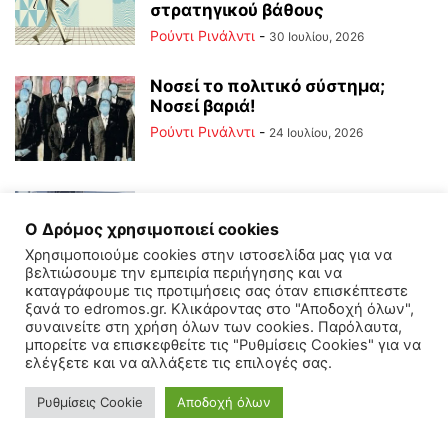
στρατηγικού βάθους
Ρούντι Ρινάλντι
-
30 Ιουλίου, 2026
Νοσεί το πολιτικό σύστημα;
Νοσεί βαριά!
Ρούντι Ρινάλντι
-
24 Ιουλίου, 2026
ΝΑΤΟ 3.0: Αυτό που συμβαίνει
μπροστά στα μάτια μας (και
Ο Δρόμος χρησιμοποιεί cookies
ορισμένοι...
Χρησιμοποιούμε cookies στην ιστοσελίδα μας για να
δρόμος
-
15 Ιουλίου, 2026
βελτιώσουμε την εμπειρία περιήγησης και να
καταγράφουμε τις προτιμήσεις σας όταν επισκέπτεστε
ξανά το edromos.gr. Κλικάροντας στο "Αποδοχή όλων",
Το πολιτικό σύστημα και οι
συναινείτε στη χρήση όλων των cookies. Παρόλαυτα,
επικείμενες εκλογές
μπορείτε να επισκεφθείτε τις "Ρυθμίσεις Cookies" για να
ελέγξετε και να αλλάξετε τις επιλογές σας.
Ρούντι Ρινάλντι
-
28 Ιουνίου, 2026
Ρυθμίσεις Cookie
Αποδοχή όλων
Η Πολιτική ως προσφορά και το