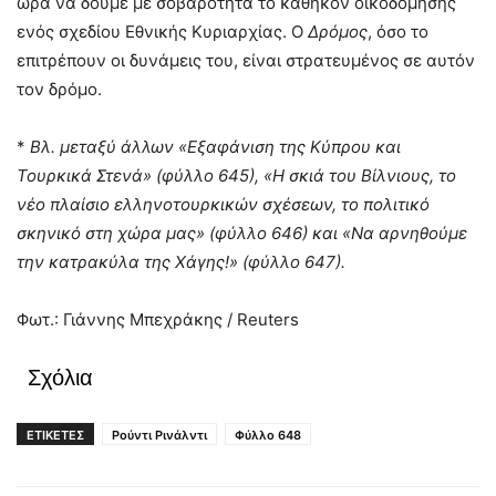
ώρα να δούμε με σοβαρότητα το καθήκον οικοδόμησης
ενός σχεδίου Εθνικής Κυριαρχίας. Ο
Δρόμος
, όσο το
επιτρέπουν οι δυνάμεις του, είναι στρατευμένος σε αυτόν
τον δρόμο.
*
Βλ. μεταξύ άλλων «Εξαφάνιση της Κύπρου και
Τουρκικά Στενά» (φύλλο 645), «Η σκιά του Βίλνιους, το
νέο πλαίσιο ελληνοτουρκικών σχέσεων, το πολιτικό
σκηνικό στη χώρα μας» (φύλλο 646) και «Να αρνηθούμε
την κατρακύλα της Χάγης!» (φύλλο 647).
Φωτ.: Γιάννης Μπεχράκης / Reuters
Σχόλια
ΕΤΙΚΕΤΕΣ
Ρούντι Ρινάλντι
Φύλλο 648