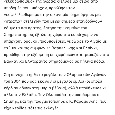
«εξευρωπαϊσμό» της χώρας: διέλυσε μια σειρά από
υποδομές που υπήρχαν, προώθησε τον
νεοφιλελευθερισμό στην οικονομία, δημιούργησε μια
«στρατιά» στελεχών που μέχρι σήμερα επανδρώνουν
κόμματα και κράτος, έστησε την κομπίνα του
Χρηματιστηρίου, έβαλε τη χώρα στο ευρώ χωρίς να
υπάρχουν όροι και προϋποθέσεις, γκρίζαρε το Αιγαίο με
τα Ίμια και τις συμφωνίες Βαρκελώνης και Ελσίνκι,
προώθησε την εξόρμηση επιχειρήσεων και τραπεζών στο
Βαλκανικό Ελντοράντο στηριζόμενος σε πήλινα πόδια.
Στη συνέχεια ήρθε το ρεγάλο των Ολυμπιακών Αγώνων
του 2004 που μας έκαναν οι μεγάλοι όμιλοι (οι οποίοι
κέρδισαν δισεκατομμύρια βέβαια), αλλά υποθήκευσε κι
άλλο την Ελλάδα. Την Ολυμπιάδα την οικοδόμησε ο
Σημίτης, και την πραγματοποίησε ο Κ. Καραμανλής, που
είχε κερδίσει τότε τις εκλογές…