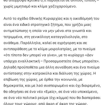
θα απορροφά κριτικά ό,τι παράγεται σε άλλους τόπους –
χωρίς μιμητισμό και κλίμα χαζοχαρούμενο.
Αυτό το σχέδιο Εθνικής Κυριαρχίας και η οικοδόμησή του
είναι ένα ειδικό στρατηγικό ζήτημα, που χρήζει μιας
αντιμετώπισης η οποία να μην μένει στα γνωστά και
τετριμμένα, στη γενικόλογη καταγγελιολογία, στο
ανάθεμα. Παράλληλα, καλεί σε εγρήγορση και σε
αντιπαράθεση με το κλίμα μοιρολατρίας, με το πνεύμα
«ότι τίποτα δεν μπορεί να γίνει», με το κυρίαρχο «Δεν
υπάρχει εναλλακτική – Προσαρμοστείτε όπως μπορείτε».
Δηλαδή προϋποθέτει μια άλλη συνείδηση και ένα πνεύμα
αντίστασης στην κατρακύλα και διάλυση της χώρας. Η
επιβίωση της χώρας, με όρθια την κοινωνία, με
δημοκρατία, και με λαό συσπειρωμένο και όχι διαιρεμένο,
θα οδηγήσει σε ένα νέο «Εμείς», σε ένα νέο υποκείμενο,
σε ένα νέο πολιτικό ρεύμα (όχι κόμμα) που θα διαπεράσει
όλους τους χώρους, από άκρη σ’ άκρη της χώρας.