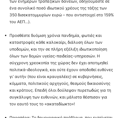
των ενήμερων τραπεζικών δανείων, οδηγούμαστε σε
ένα συνολικό ποσό ιδιωτικού χρέους της τάξης των
350 δισεκατομμυρίων ευρώ – που αντιστοιχεί στο 159%
του ΑΕΠ…).
Προσθέστε δυόμιση χρόνια πανδημία, φωτιές και
καταστροφές κάθε καλοκαίρι, διάλυση όλων των
υποδομών, και την σε πλήρη εξέλιξη ιδιωτικοποίηση
όλων των δομών υγείας-παιδείας-υπηρεσιών. Η
σύγχρονη χρεοκοπία της χώρας δεν έχει αποτιμηθεί
πολιτικά-ιδεολογικά, και ούτε έχουν αποδοθεί ευθύνες
γι’ αυτήν (που είναι κραυγαλέες) σε κυβερνήσεις,
κόμματα, πολιτικούς αρχηγούς, θεσμούς δικαιοσύνης
και κράτους. Επειδή όλοι δούλεψαν πυρετωδώς για τη
συγκάλυψη των ευθυνών, και μάλιστα θέσπισαν για
τον εαυτό τους το «ακαταδίωκτο»!
Παραπέρα: Το δημογραφικό πρόβλημα, που εντείνεται