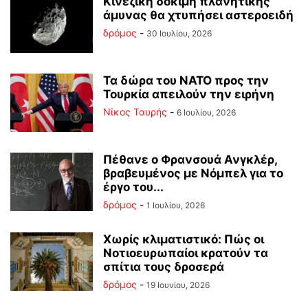
Κινεζική δοκιμή πλανητικής
άμυνας θα χτυπήσει αστεροειδή
δρόμος
-
30 Ιουλίου, 2026
Τα δώρα του ΝΑΤΟ προς την
Τουρκία απειλούν την ειρήνη
Νίκος Ταυρής
-
6 Ιουλίου, 2026
Πέθανε ο Φρανσουά Ανγκλέρ,
βραβευμένος με Νόμπελ για το
έργο του...
δρόμος
-
1 Ιουλίου, 2026
Χωρίς κλιματιστικό: Πώς οι
Νοτιοευρωπαίοι κρατούν τα
σπίτια τους δροσερά
δρόμος
-
19 Ιουνίου, 2026