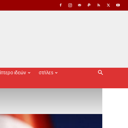
ίπτερο ιδεών
στήλες