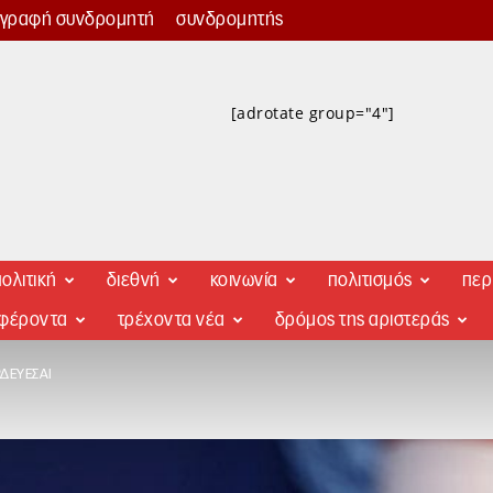
γγραφή συνδρομητή
συνδρομητής
[adrotate group="4"]
ολιτική
διεθνή
κοινωνία
πολιτισμός
περ
αφέροντα
τρέχοντα νέα
δρόμος της αριστεράς
ΔΕΎΕΣΑΙ