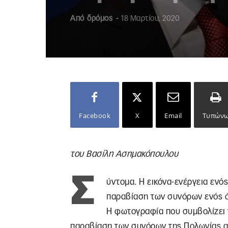
Από
δρόμος
-
18 Μαρτίου, 2020
Facebook
X
Email
Τυπών
του Βασίλη Ασημακόπουλου
Σ
ύντομα. Η εικόνα-ενέργεια ενός
παραβίαση των συνόρων ενός ό
Η φωτογραφία που συμβολίζει τ
παραβίαση των συνόρων της Πολωνίας από