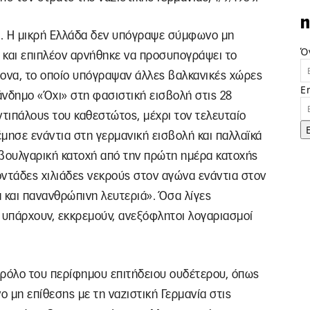
n
ι. Η μικρή Ελλάδα δεν υπόγραψε σύμφωνο μη
Ό
α και επιπλέον αρνήθηκε να προσυπογράψει το
ονα, το οποίο υπόγραψαν άλλες βαλκανικές χώρες
E
πάνδημο «Όχι» στη φασιστική εισβολή στις 28
ντιπάλους του καθεστώτος, μέχρι τον τελευταίο
έμησε ενάντια στη γερμανική εισβολή και παλλαϊκά
-βουλγαρική κατοχή από την πρώτη ημέρα κατοχής
οντάδες χιλιάδες νεκρούς στον αγώνα ενάντια στον
 και πανανθρώπινη λευτεριά». Όσα λίγες
α υπάρχουν, εκκρεμούν, ανεξόφλητοι λογαριασμοί
ν ρόλο του περίφημου επιτήδειου ουδέτερου, όπως
μη επίθεσης με τη ναζιστική Γερμανία στις