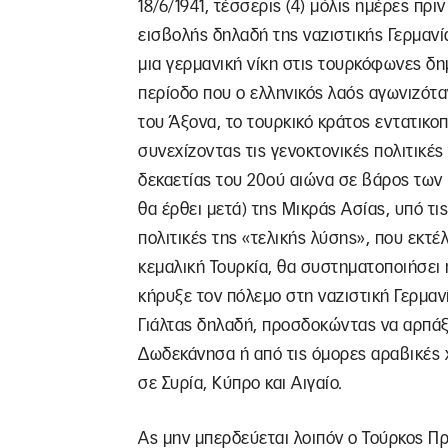
18/6/1941, τέσσερις (4) μόλις ημέρες πρ
εισβολής δηλαδή της ναζιστικής Γερμαν
μια γερμανική νίκη στις τουρκόφωνες δη
περίοδο που ο ελληνικός λαός αγωνιζότα
του Άξονα, το τουρκικό κράτος εντατικο
συνεχίζοντας τις γενοκτονικές πολιτικές
δεκαετίας του 20ού αιώνα σε βάρος των
θα έρθει μετά) της Μικράς Ασίας, υπό τ
πολιτικές της «τελικής λύσης», που εκτ
κεμαλική Τουρκία, θα συστηματοποιήσει 
κήρυξε τον πόλεμο στη ναζιστική Γερμανί
Γιάλτας δηλαδή, προσδοκώντας να αρπάξε
Δωδεκάνησα ή από τις όμορες αραβικές χ
σε Συρία, Κύπρο και Αιγαίο.
Ας μην μπερδεύεται λοιπόν ο Τούρκος Πρ