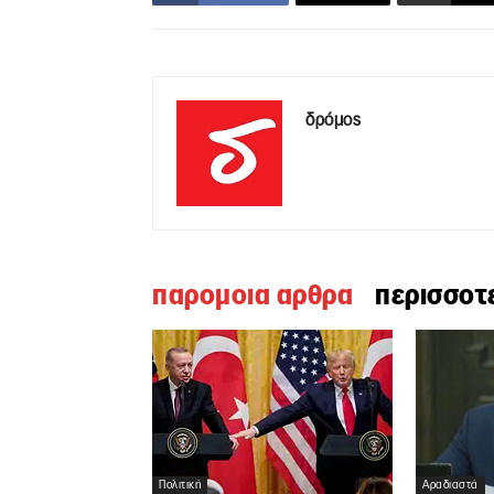
δρόμος
παρομοια αρθρα
περισσοτ
Πολιτική
Αραδιαστά