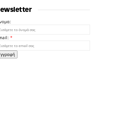
ewsletter
νομα:
mail:
*
Εγγραφή