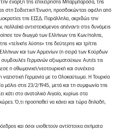
ιν την έναρξη της επιχείρησης Μπαρμπαρόσα, της
ίας στη Σοβιετική Ένωση, προσδοκώντας οφέλη από
μοκρατίες της ΕΣΣΔ. Παράλληλα, ακριβώς την
ν, παλλαϊκά αντιστεκόμενος απέναντι στις δυνάμεις
ποίησε τον διωγμό των Ελλήνων της Κων/πολης,
 της «τελικής λύσης» της δεύτερης και τρίτης
 Ελλήνων και των Αρμενίων (η σειρά των Κούρδων
ις συμβουλές Γερμανών αξιωματούχων. Αυτές τις
έλεσε η οθωμανική/νεοτουρκική και συνέχεια
η ναζιστική Γερμανία με το Ολοκαύτωμα. Η Τουρκία
α μόλις στις 23/2/1945, μετά και τη συμφωνία της
ι κάτι στο ανατολικό Αιγαίο, κυρίως στα
ώρες. Ό,τι προσπαθεί να κάνει και τώρα δηλαδή,
όεδρος και όσοι υιοθετούν αντίστοιχα σχήματα