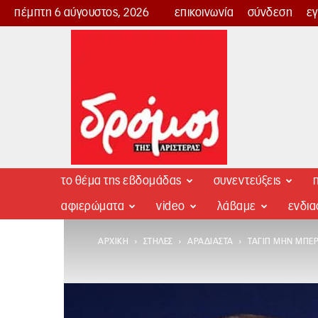
πέμπτη 6 αύγουστος, 2026
επικοινωνία
σύνδεση
ε
Δρόμος
της
Αριστεράς
το θέμα της εβδομάδας
συνεντεύξεις
π
αφιερώματα
video
λάβαμε
ενδι
ΑΡΧΙΚΉ
ΣΤΉΛΕΣ
ΑΡΑΔΙΑΣΤΆ
ΤΑΓΊΠ ΜΗΝ ΜΠΕΡ