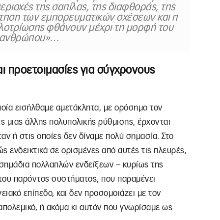
εριοχές της σαπίλας, της διαφθοράς, της
τηση των εμπορευματικών σχέσεων και η
λοτρίωσης φθάνουν μέχρι τη μορφή του
τανθρώπου»…
αι προετοιμασίες για σύγχρονους
ποία εισήλθαμε αμετάκλητα, με ορόσημο τον
ις μιας άλλης πολυπολικής ρύθμισης, έρχονται
αν ή στις οποίες δεν δίναμε πολύ σημασία. Στο
 ενδεικτικά σε ορισμένες από αυτές τις πλευρές,
 σημάδια πολλαπλών ενδείξεων – κυρίως της
του παρόντος συστήματος, που παραμένει
γειακό επίπεδο, και δεν προσομοιάζει με τον
απολεμικό, ή ακόμα κι αυτόν που γνωρίσαμε ως