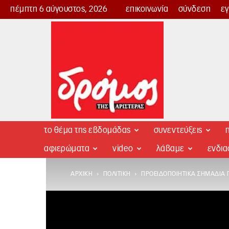
πέμπτη 6 αύγουστος, 2026
επικοινωνία
σύνδεση
ε
Δρόμος
της
Αριστεράς
το θέμα της εβδομάδας
συνεντεύξεις
π
αφιερώματα
video
λάβαμε
ενδι
ΑΡΧΙΚΉ
ΠΟΛΙΤΙΚΉ
ΠΡΟΕΙΔΟΠΟΙΗΤΙΚΆ ΣΗΜΆΔΙΑ