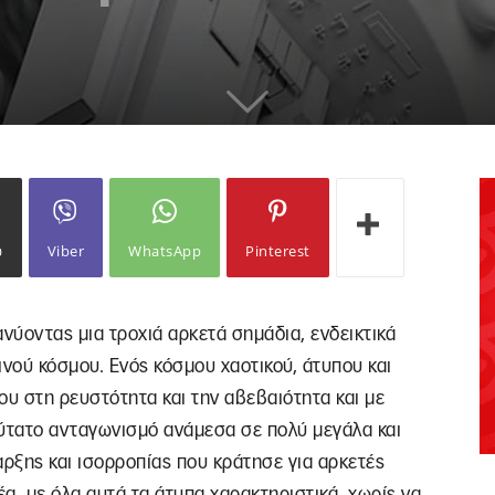
ω
Viber
WhatsApp
Pinterest
νύοντας μια τροχιά αρκετά σημάδια, ενδεικτικά
νού κόσμου. Ενός κόσμου χαοτικού, άτυπου και
υ στη ρευστότητα και την αβεβαιότητα και με
οξύτατο ανταγωνισμό ανάμεσα σε πολύ μεγάλα και
αρξης και ισορροπίας που κράτησε για αρκετές
νέα, με όλα αυτά τα άτυπα χαρακτηριστικά, χωρίς να