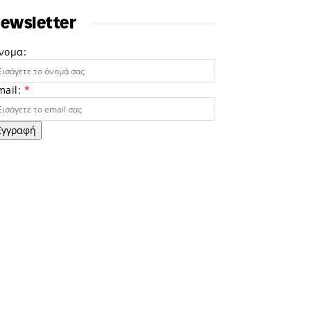
ewsletter
νομα:
mail:
*
Εγγραφή