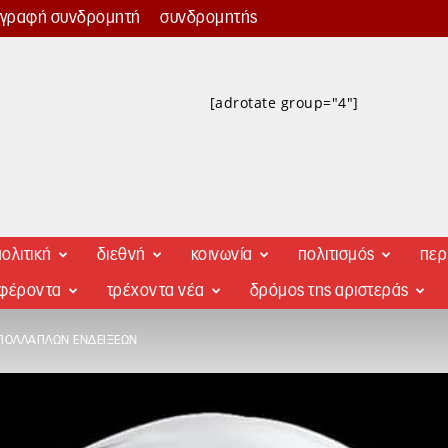
γγραφή συνδρομητή
συνδρομητής
[adrotate group="4"]
ολιτική
διεθνή
κοινωνία
πολιτισμός
περ
αφέροντα
τρέχοντα νέα
δρόμος της αριστεράς
 ΠΟΛΛΑΠΛΏΝ ΕΝΔΕΊΞΕΩΝ