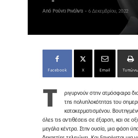
Από
Ρούντι Ρινάλντι
-
6 Δεκεμβρίου, 2022
Facebook
X
Email
Τυπών
Τ
ριγυρνούν στην ατμόσφαιρα δια
της πολυπλοκότητας του σημερι
κατακερματισμένου. Βουτηγμένο
όλες τις αντιθέσεις σε έξαρση, και σε 
μεγάλα κέντρα. Στην ουσία, μια φάση ύπ
δεκαετίες τελειώνει. Και ξανοίγεται μια 