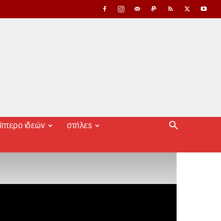
ίπτερο ιδεών
στήλες