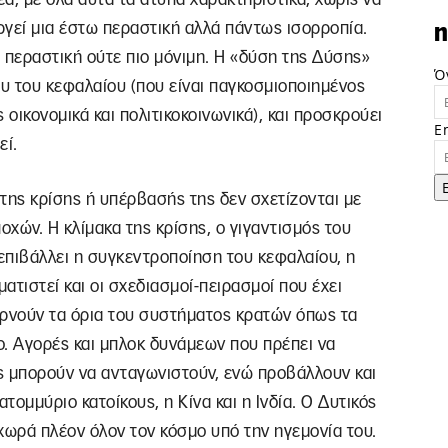
υργεί μια έστω περαστική αλλά πάντως ισορροπία.
n
ε περαστική ούτε πιο μόνιμη. Η «δύση της Δύσης»
Ό
ου του κεφαλαίου (που είναι παγκοσμιοποιημένος
 οικονομικά και πολιτικοκοινωνικά), και προσκρούει
E
εί.
 της κρίσης ή υπέρβασής της δεν σχετίζονται με
χών. Η κλίμακα της κρίσης, ο γιγαντισμός του
 επιβάλλει η συγκεντροποίηση του κεφαλαίου, η
ματιστεί και οι σχεδιασμοί-πειρασμοί που έχει
ερνούν τα όρια του συστήματος κρατών όπως τα
ο. Αγορές και μπλοκ δυνάμεων που πρέπει να
ς μπορούν να ανταγωνιστούν, ενώ προβάλλουν και
τομμύριο κατοίκους, η Κίνα και η Ινδία. Ο Δυτικός
 χωρά πλέον όλον τον κόσμο υπό την ηγεμονία του.