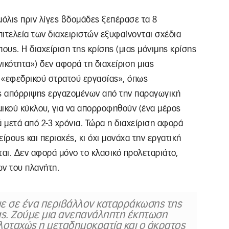
όλις πριν λίγες βδομάδες ξεπέρασε τα 8
πιτελεία των διαχειριστών εξυφαίνονται σχέδια
υς. Η διαχείριση της κρίσης (μιας μόνιμης κρίσης
νικότητα») δεν αφορά τη διαχείριση μιας
 «εφεδρικού στρατού εργασίας», όπως
ς απόρριψης εργαζομένων από την παραγωγική
μικού κύκλου, για να απορροφηθούν (ένα μέρος
ά μετά από 2-3 χρόνια. Τώρα η διαχείριση αφορά
ρους και περιοχές, κι όχι μονάχα την εργατική
ται. Δεν αφορά μόνο το κλασικό προλεταριάτο,
ων του πλανήτη.
ε σε ένα περιβάλλον καταρράκωσης της
ίας. Ζούμε μια ανεπανάληπτη έκπτωση
λοταχώς η μεταδημοκρατία και ο άκρατος