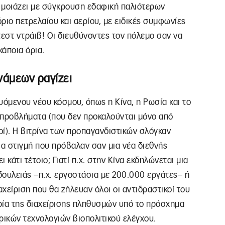
 μοιάζει με σύγκρουση εδαφική παλιότερων
όριο πετρελαίου και αερίου, με ειδικές συμφωνίες
 τεστ ντράιβ! Οι διευθύνοντες τον πόλεμο σαν να
άποια όρια.
νάμεων ραγίζει
υόμενου νέου κόσμου, όπως η Κίνα, η Ρωσία και το
 προβλήματα (που δεν προκαλούνται μόνο από
ί). Η βιτρίνα των προπαγανδιστικών σλόγκαν
ια στιγμή που πρόβαλαν σαν μια νέα διεθνής
κάτι τέτοιο; Γιατί π.χ. στην Κίνα εκδηλώνεται μια
δουλειάς –π.χ. εργοστάσια με 200.000 εργάτες– ή
αχείριση που θα ζήλευαν όλοι οι αντιδραστικοί του
ρία της διαχείρισης πληθυσμών υπό το πρόσχημα
ρικών τεχνολογιών βιοπολιτικού ελέγχου.