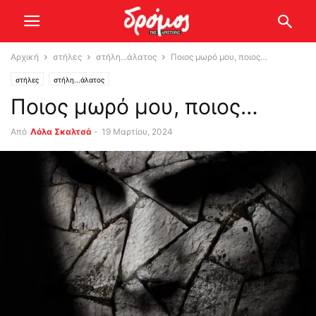
Αρχική
στήλες
στήλη...άλατος
Ποιος μωρό μου, ποιος…
στήλες
στήλη...άλατος
Ποιος μωρό μου, ποιος…
Από
Λόλα Σκαλτσά
-
19 Μαρτίου, 2024