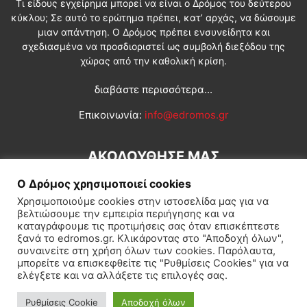
Τι είδους εγχείρημα μπορεί να είναι ο Δρόμος του δεύτερου
κύκλου; Σε αυτό το ερώτημα πρέπει, κατ’ αρχάς, να δώσουμε
μιαν απάντηση. Ο Δρόμος πρέπει ενσυνείδητα και
σχεδιασμένα να προσδιοριστεί ως συμβολή διεξόδου της
χώρας από την καθολική κρίση.
διαβάστε περισσότερα...
Επικοινωνία:
info@edromos.gr
ΑΚΟΛΟΥΘΗΣΕ ΜΑΣ
Ο Δρόμος χρησιμοποιεί cookies
Χρησιμοποιούμε cookies στην ιστοσελίδα μας για να
βελτιώσουμε την εμπειρία περιήγησης και να
καταγράφουμε τις προτιμήσεις σας όταν επισκέπτεστε
ξανά το edromos.gr. Κλικάροντας στο "Αποδοχή όλων",
συναινείτε στη χρήση όλων των cookies. Παρόλαυτα,
Εγγραφή συνδρομητή
Πολιτική
Διεθνή
Κοινωνία
μπορείτε να επισκεφθείτε τις "Ρυθμίσεις Cookies" για να
ελέγξετε και να αλλάξετε τις επιλογές σας.
Πολιτισμός
Αφιερώματα
Ρυθμίσεις Cookie
Αποδοχή όλων