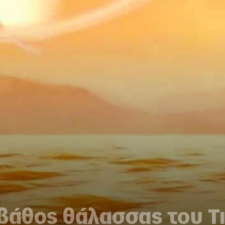
βάθος θάλασσας του Τ