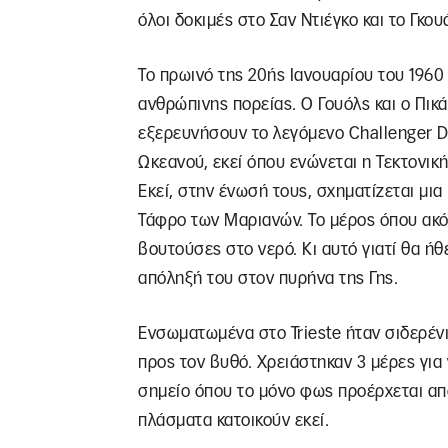
όλοι δοκιμές στο Σαν Ντιέγκο και το Γκου
Το πρωινό της 20ής Ιανουαρίου του 196
ανθρώπινης πορείας. Ο Γουόλς και ο Πικ
εξερευνήσουν το λεγόμενο Challenger De
Ωκεανού, εκεί όπου ενώνεται η Τεκτονικ
Εκεί, στην ένωσή τους, σχηματίζεται μια
Τάφρο των Μαριανών. Το μέρος όπου ακόμ
βουτούσες στο νερό. Κι αυτό γιατί θα ήθ
απόληξή του στον πυρήνα της Γης.
Ενσωματωμένα στο Trieste ήταν σιδερένι
προς τον βυθό. Χρειάστηκαν 3 μέρες για 
σημείο όπου το μόνο φως προέρχεται από
πλάσματα κατοικούν εκεί.