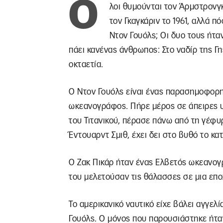
Ό
λοι θυμούνται τον Άρμστρονγκ
τον Γκαγκάριν το 1961, αλλά π
Ντον Γουόλς; Οι δυο τους ήταν
πάει κανένας άνθρωπος: Στο ναδίρ της Γης
οκταετία.
Ο Ντον Γουόλς είναι ένας παρασημοφορη
ωκεανογράφος. Πήρε μέρος σε άπειρες υ
του Τιτανικού, πέρασε πάνω από τη γέφυ
Έντουαρντ Σμιθ, έχει δει στο βυθό το κ
Ο Ζακ Πικάρ ήταν ένας Ελβετός ωκεανογ
του μελετούσαν τις θάλασσες σε μια επ
Το αμερικανικό ναυτικό είχε βάλει αγγε
Γουόλς. Ο μόνος που παρουσιάστηκε ήταν