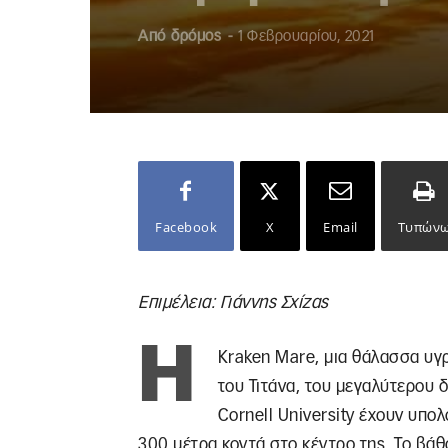
Από
δρόμος
-
1 Φεβρουαρίου, 2021
Facebook
X
Email
Τυπών
Επιμέλεια: Γιάννης Σχίζας
Η
Kraken Mare, μια θάλασσα υγρ
του Τιτάνα, του μεγαλύτερου 
Cornell University έχουν υπολ
300 μέτρα κοντά στο κέντρο της. Το βάθ