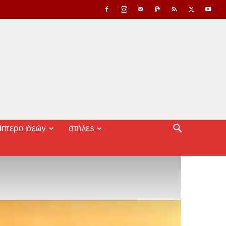
ίπτερο ιδεών
στήλες