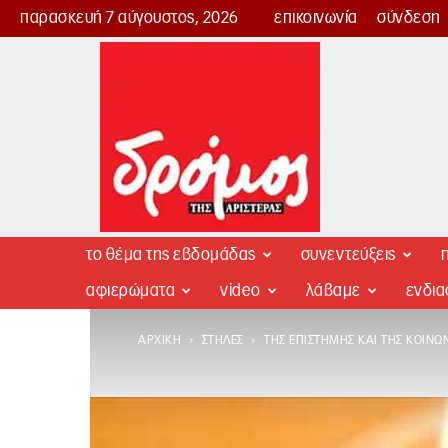
παρασκευή 7 αύγουστος, 2026
επικοινωνία
σύνδεση
Δρόμος
της
Αριστεράς
το θέμα της εβδομάδας
συνεντεύξεις
π
αφιερώματα
video
λάβαμε
ενδι
ΑΡΧΙΚΉ
ΣΤΉΛΕΣ
ΤΗΣ ΕΠΙΣΤΉΜΗΣ ΚΑΙ ΤΗΣ ΚΟΙΝΩ