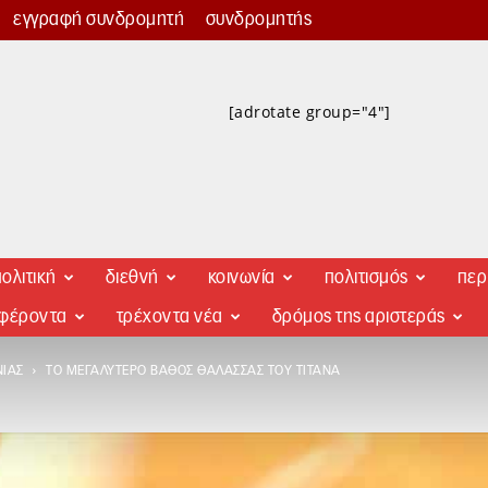
εγγραφή συνδρομητή
συνδρομητής
[adrotate group="4"]
ολιτική
διεθνή
κοινωνία
πολιτισμός
περ
αφέροντα
τρέχοντα νέα
δρόμος της αριστεράς
ΝΊΑΣ
ΤΟ ΜΕΓΑΛΎΤΕΡΟ ΒΆΘΟΣ ΘΆΛΑΣΣΑΣ ΤΟΥ ΤΙΤΆΝΑ