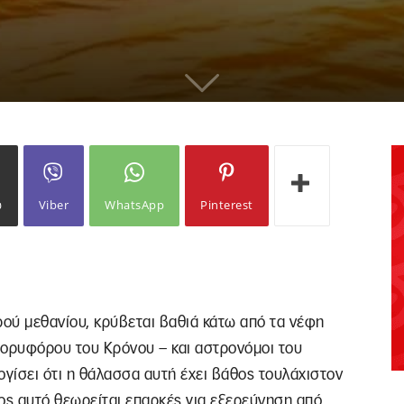
ω
Viber
WhatsApp
Pinterest
ού μεθανίου, κρύβεται βαθιά κάτω από τα νέφη
δορυφόρου του Κρόνου – και αστρονόμοι του
ογίσει ότι η θάλασσα αυτή έχει βάθος τουλάχιστον
ος αυτό θεωρείται επαρκές για εξερεύνηση από