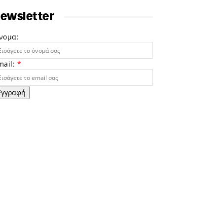
ewsletter
νομα:
mail:
*
Εγγραφή