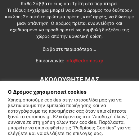
Κάθε Σάββατο έως και Τρίτη στα περίπτερα.
Τι είδους εγχείρημα μπορεί να είναι ο Δρόμος του δεύτερου
κύκλου; Σε αυτό το ερώτημα πρέπει, κατ’ αρχάς, να δώσουμε
μιαν απάντηση. Ο Δρόμος πρέπει ενσυνείδητα και
σχεδιασμένα να προσδιοριστεί ως συμβολή διεξόδου της
χώρας από την καθολική κρίση.
διαβάστε περισσότερα...
Επικοινωνία:
info@edromos.gr
ΑΚΟΛΟΥΘΗΣΕ ΜΑΣ
Ο Δρόμος χρησιμοποιεί cookies
Χρησιμοποιούμε cookies στην ιστοσελίδα μας για να
βελτιώσουμε την εμπειρία περιήγησης και να
καταγράφουμε τις προτιμήσεις σας όταν επισκέπτεστε
ξανά το edromos.gr. Κλικάροντας στο "Αποδοχή όλων",
συναινείτε στη χρήση όλων των cookies. Παρόλαυτα,
Εγγραφή συνδρομητή
Πολιτική
Διεθνή
Κοινωνία
μπορείτε να επισκεφθείτε τις "Ρυθμίσεις Cookies" για να
ελέγξετε και να αλλάξετε τις επιλογές σας.
Πολιτισμός
Αφιερώματα