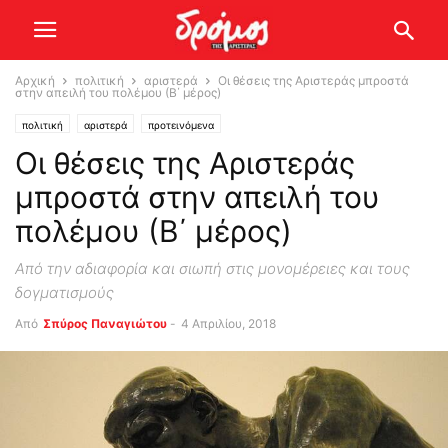
Αρχική
πολιτική
αριστερά
Οι θέσεις της Αριστεράς μπροστά
στην απειλή του πολέμου (Β΄ μέρος)
πολιτική
αριστερά
προτεινόμενα
Οι θέσεις της Αριστεράς
μπροστά στην απειλή του
πολέμου (Β΄ μέρος)
Από την αδιαφορία και σιωπή στις μονομέρειες και τους
δογματισμούς
Από
Σπύρος Παναγιώτου
-
4 Απριλίου, 2018