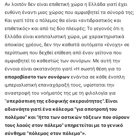
Αν λοιπόν δεν είναι επιθετική χώρα η Ελλάδα γιατί έχει
ευθύνη έναντι μιας χώρας που αμφισβητεί τα σύνορά της;
Και γιατί τότε ο πόλεμος θα είναι «αντιδραστικός και
επιθετικός» και από τις δύο πλευρές; Το γεγονός ότι η
Ελλάδα είναι καπιταλιστική χώρα, με χαρακτηριστικά
αποικίας χρέους, δεν την καθιστά αυτόματα «ένοχη» σε
περίπτωση που δεχθεί επίθεση από έναν γείτονα που
αμφισβητεί το καθεστώς των συνόρων. Με αυτή την
έννοια είναι ακατανόητο γιατί «Η σωστή θέση για το
απαραβίαστο των συνόρων
ενάντια σε κάθε ένοπλη
ιμπεριαλιστική επαναχάραξή τους, υφίσταται την
αναστροφή του νοήματός της με τη φιλολογία για
“
υπεράσπιση της εδαφικής ακεραιότητας”. Είναι
αδιανόητο γιατί ένα κάλεσμα “για αποτροπή του
πολέμου” και “ήττα των αστικών τάξεων που σύρουν
τους λαούς στον πόλεμο” υπηρετείται με το γενικό
σύνθημα “πόλεμος στον πόλεμο”».