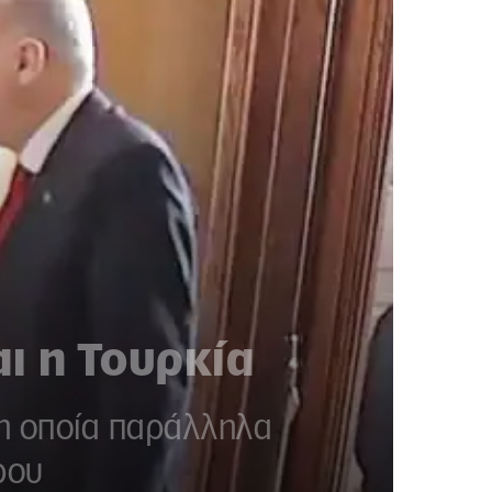
ι η Τουρκία
, η οποία παράλληλα
ρου