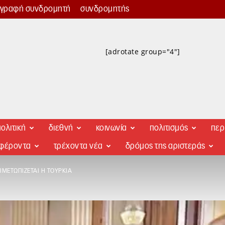
γγραφή συνδρομητή
συνδρομητής
[adrotate group="4"]
ολιτική
διεθνή
κοινωνία
πολιτισμός
περ
αφέροντα
τρέχοντα νέα
δρόμος της αριστεράς
ΜΕΤΩΠΊΖΕΤΑΙ Η ΤΟΥΡΚΊΑ