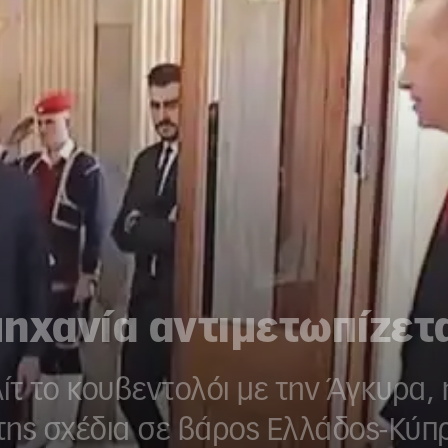
ηχανία αντιμετωπίζετα
ελίτ το κουβεντολόι με την Άγκυρα
 της σχέδια σε βάρος Ελλάδος-Κύπ