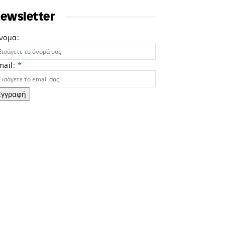
ewsletter
νομα:
mail:
*
Εγγραφή