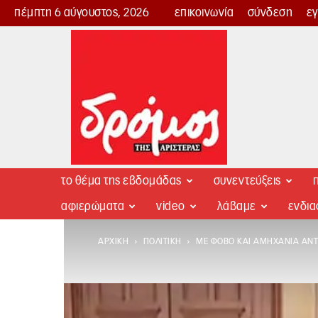
πέμπτη 6 αύγουστος, 2026
επικοινωνία
σύνδεση
ε
Δρόμος
της
Αριστεράς
το θέμα της εβδομάδας
συνεντεύξεις
π
αφιερώματα
video
λάβαμε
ενδι
ΑΡΧΙΚΉ
ΠΟΛΙΤΙΚΉ
ΜΕ ΦΌΒΟ ΚΑΙ ΑΜΗΧΑΝΊΑ ΑΝΤΙ