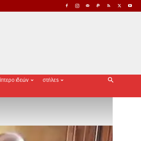
ίπτερο ιδεών
στήλες