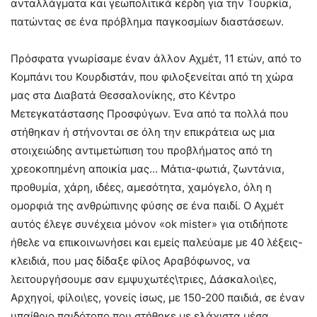
ανταλλάγματα και γεωπολιτικά κέρδη για την Τουρκία,
πατώντας σε ένα πρόβλημα παγκοσμίων διαστάσεων.
Πρόσφατα γνωρίσαμε έναν άλλον Αχμέτ, 11 ετών, από το
Κομπάνι του Κουρδιστάν, που φιλοξενείται από τη χώρα
μας στα Διαβατά Θεσσαλονίκης, στο Κέντρο
Μετεγκατάστασης Προσφύγων. Ένα από τα πολλά που
στήθηκαν ή στήνονται σε όλη την επικράτεια ως μια
στοιχειώδης αντιμετώπιση του προβλήματος από τη
χρεοκοπημένη αποικία μας… Μάτια-φωτιά, ζωντάνια,
προθυμία, χάρη, ιδέες, αμεσότητα, χαμόγελο, όλη η
ομορφιά της ανθρώπινης φύσης σε ένα παιδί. Ο Αχμέτ
αυτός έλεγε συνέχεια μόνον «ok mister» για οτιδήποτε
ήθελε να επικοινωνήσει και εμείς παλεύαμε με 40 λέξεις-
κλειδιά, που μας δίδαξε φίλος Αραβόφωνος, να
λειτουργήσουμε σαν εμψυχωτές\τριες, Δάσκαλοι\ες,
Αρχηγοί, φίλοι\ες, γονείς ίσως, με 150-200 παιδιά, σε έναν
υπαίθριο παιδότοπο που στήθηκε με ελάχιστα μέσα.