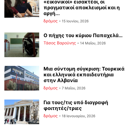
«εικονικοί» εισακτέοι, οι
πραγματικοί αποκλεισμοί και η
αργή...
δρόμος
-
15 Ιουνίου, 2026
Ο πήχης του κύριου Παπαχελά…
Τάσος Βαρούνης
-
14 Μαΐου, 2026
Mια σύντομη σύγκριση: Τουρκικά
και ελληνικά εκπαιδευτήρια
στην Αλβανία
δρόμος
-
7 Μαΐου, 2026
Για τους/τις υπό διαγραφή
φοιτητές/τριες
δρόμος
-
18 Ιανουαρίου, 2026