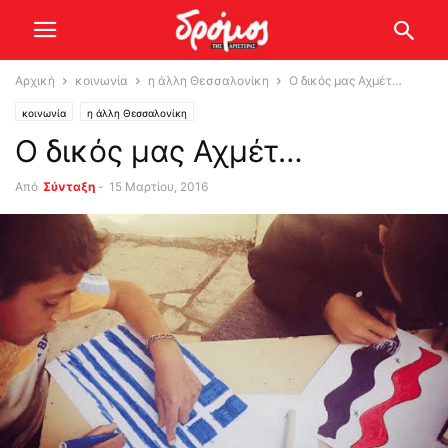
Αρχική
κοινωνία
η άλλη Θεσσαλονίκη
Ο δικός μας Αχμέτ…
κοινωνία
η άλλη Θεσσαλονίκη
Ο δικός μας Αχμέτ…
Από
Σύνταξη
-
15 Μαρτίου, 2016