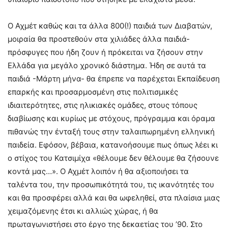
Ο Αχμέτ καθώς και τα άλλα 800(!) παιδιά των Διαβατών,
μοιραία θα προστεθούν στα χιλιάδες άλλα παιδιά-
πρόσφυγες που ήδη ζουν ή πρόκειται να ζήσουν στην
Ελλάδα για μεγάλο χρονικό διάστημα. Ήδη σε αυτά τα
παιδιά -Μάρτη μήνα- θα έπρεπε να παρέχεται Εκπαίδευση
επαρκής και προσαρμοσμένη στις πολιτισμικές
ιδιαιτερότητες, στις ηλικιακές ομάδες, στους τόπους
διαβίωσης και κυρίως με στόχους, πρόγραμμα και όραμα
πιθανώς την ένταξή τους στην ταλαιπωρημένη ελληνική
παιδεία. Εφόσον, βέβαια, κατανοήσουμε πως όπως λέει κι
ο στίχος του Κατσιμίχα «θέλουμε δεν θέλουμε θα ζήσουνε
κοντά μας…». Ο Αχμέτ λοιπόν ή θα αξιοποιήσει τα
ταλέντα του, την προσωπικότητά του, τις ικανότητές του
και θα προσφέρει αλλά και θα ωφεληθεί, στα πλαίσια μιας
χειμαζόμενης έτσι κι αλλιώς χώρας, ή θα
πρωταγωνιστήσει στο έργο της δεκαετίας του ’90. Στο