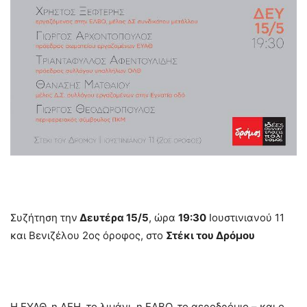
Συζήτηση την
Δευτέρα 15/5
, ώρα
19:30
Ιουστινιανού 11
και Βενιζέλου 2ος όροφος, στο
Στέκι του Δρόμου
Η ΕΥΑΘ, η ΔΕΗ, το λιμάνι, η ΕΛΒΟ, το αεροδρόμιο – και ο