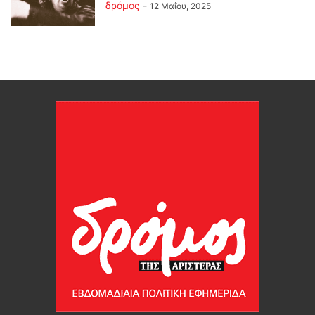
δρόμος
-
12 Μαΐου, 2025