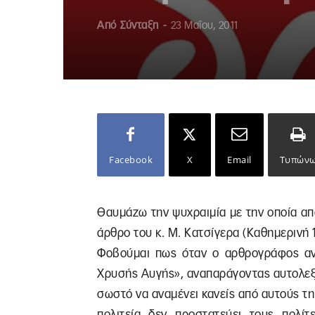
Από
Σύνταξη
-
23 Μαΐου, 2011
Facebook
X
Email
Τυπών
Θαυμάζω την ψυχραιμία με την οποία απά
άρθρο του κ. Μ. Κατσίγερα (Καθημερινή 11
Φοβούμαι πως όταν ο αρθρογράφος αναφ
Χρυσής Αυγής», αναπαράγοντας αυτολεξεί
σωστό να αναμένει κανείς από αυτούς τη λ
πολιτεία δεν προστατεύει τους πολί