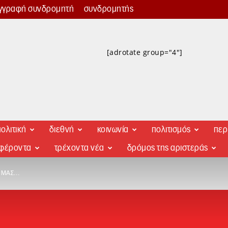
γγραφή συνδρομητή
συνδρομητής
[adrotate group="4"]
ολιτική
διεθνή
κοινωνία
πολιτισμός
περ
αφέροντα
τρέχοντα νέα
δρόμος της αριστεράς
Α ΜΑΣ…