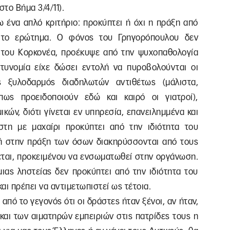
το Βήμα 3/4/11).
ω ένα απλό κριτήριο: προκύπτει ή όχι η πράξη από
ι το ερώτημα. Ο φόνος του Γρηγορόπουλου δεν
 του Κορκονέα, προέκυψε από την ψυχοπαθολογία
στυνομία είχε δώσει εντολή να πυροβολούνται οι
ς ξυλοδαρμός διαδηλωτών αντιθέτως (μάλιστα,
ως προειδοποιούν εδώ και καιρό οι γιατροί),
κών, διότι γίνεται εν υπηρεσία, επανειλημμένα και
τη με μαχαίρι προκύπτει από την ιδιότητα του
ή στην πράξη των όσων διακηρύσσονται από τους
εται, προκειμένου να ενσωματωθεί στην οργάνωση.
ιας ληστείας δεν προκύπτει από την ιδιότητα του
αι πρέπει να αντιμετωπιστεί ως τέτοια.
από το γεγονός ότι οι δράστες ήταν ξένοι, αν ήταν,
και των αιματηρών εμπειριών στις πατρίδες τους η