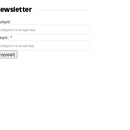
ewsletter
νομα:
mail:
*
Εγγραφή