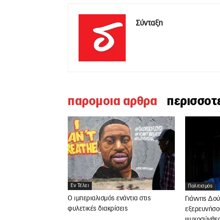
Σύνταξη
παρομοια αρθρα
περισσοτ
Εν Τέλει
Πολιτισμός
Ο ιμπεριαλισμός ενάντια στις
Γιάννης Δο
φυλετικές διακρίσεις
εξερευνήσο
ψυχοσύνθε