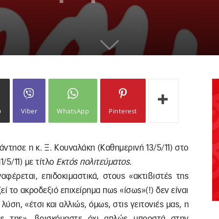
ω
Viber
WhatsApp
Pinterest
ντησε η κ. Ξ. Κουναλάκη (Καθημερινή 13/5/11) στο
/5/11) με τίτλο
Εκτός πολιτεύματος
.
έρεται, επιδοκιμαστικά, στους «ακτιβιστές της
 το ακροδεξιό επιχείρημα πως «ίσως»(!) δεν είναι
ύση, «έτσι και αλλιώς, όμως, στις γειτονιές μας, η
τες της», βρισκόμαστε όχι απλώς μπροστά στην