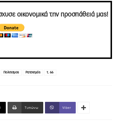
σχυσε οικονομικά την προσπάθειά μας!
Πολιτισμος
Ρατσισμός
τ. 66
l
Τυπώνω
Viber