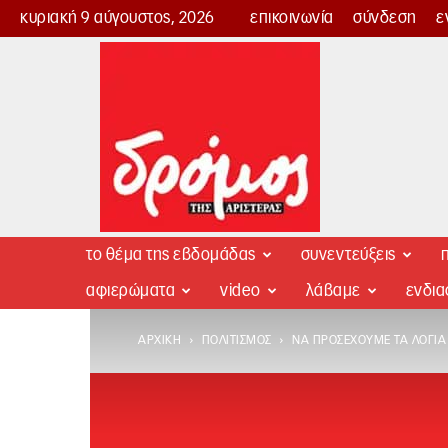
κυριακή 9 αύγουστος, 2026
επικοινωνία
σύνδεση
ε
Δρόμος
της
Αριστεράς
το θέμα της εβδομάδας
συνεντεύξεις
π
αφιερώματα
video
λάβαμε
ενδι
ΑΡΧΙΚΉ
ΠΟΛΙΤΙΣΜΌΣ
ΝΑ ΠΡΟΣΈΧΟΥΜΕ ΤΑ ΛΌΓΙ