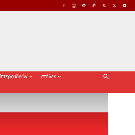
ίπτερο ιδεών
στήλες