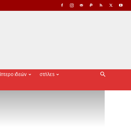
ίπτερο ιδεών
στήλες