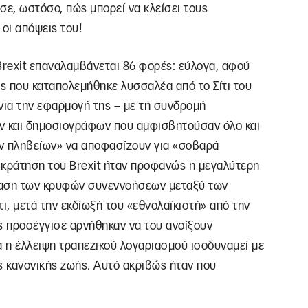
ε, ωστόσο, πώς μπορεί να κλείσει τους
 οι απόψεις του!
Brexit επαναλαμβάνεται 86 φορές: εύλογα, αφού
 που καταπολεμήθηκε λυσσαλέα από το Σίτι του
νια την εφαρμογή της – με τη συνδρομή
ων και δημοσιογράφων που αμφισβητούσαν όλο και
ων πληβείων» να αποφασίζουν για «σοβαρά
ικράτηση του Brexit ήταν προφανώς η μεγαλύτερη
ταση των κρυφών συνεννοήσεων μεταξύ των
ι, μετά την εκδίωξή του «εθνολαϊκιστή» από την
ες προσέγγισε αρνήθηκαν να του ανοίξουν
α η έλλειψη τραπεζικού λογαριασμού ισοδυναμεί με
 κανονικής ζωής. Αυτό ακριβώς ήταν που