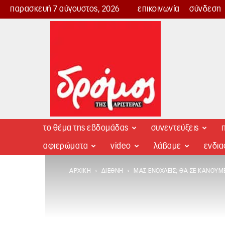
παρασκευή 7 αύγουστος, 2026
επικοινωνία
σύνδεση
Δρόμος
της
Αριστεράς
το θέμα της εβδομάδας
συνεντεύξεις
π
αφιερώματα
video
λάβαμε
ενδι
ΑΡΧΙΚΉ
ΔΙΕΘΝΉ
ΜΑΣ ΕΝΟΧΛΕΊΣ; ΘΑ ΣΕ ΚΆΝΟΥΜΕ