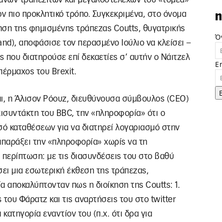
ον πιο προκλητικό τρόπο. Συγκεκριμένα, στο όνομα
n
κηση της φημισμένης τράπεζας Coutts, θυγατρικής
Ό
and), αποφάσισε τον περασμένο Ιούλιο να κλείσει –
 που διατηρούσε επί δεκαετίες σ’ αυτήν ο Νάιτζελ
E
πέρμαχος του Brexit.
αι, η Άλισον Ρόουζ, διευθύνουσα σύμβουλος (CEO)
χισυντάκτη του BBC, την «πληροφορία» ότι ο
σό καταθέσεων για να διατηρεί λογαριασμό στην
παράξει την «πληροφορία» χωρίς να τη
περίπτωση: με τις διασυνδέσεις του στο βαθύ
ει μια εσωτερική έκθεση της τράπεζας,
α αποκαλύπτονταν πως η διοίκηση της Coutts: 1.
του Φάρατζ και τις αναρτήσεις του στο twitter
 κατηγορία εναντίον του (π.χ. ότι δρα για