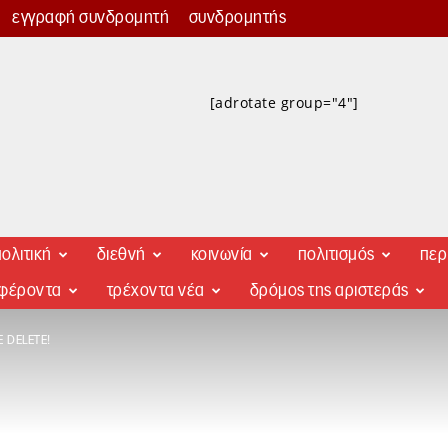
εγγραφή συνδρομητή
συνδρομητής
[adrotate group="4"]
ολιτική
διεθνή
κοινωνία
πολιτισμός
περ
αφέροντα
τρέχοντα νέα
δρόμος της αριστεράς
 DELETE!