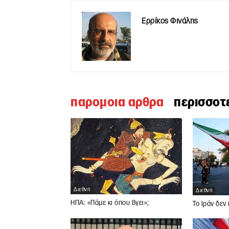
Ερρίκος Φινάλης
παρομοια αρθρα
περισσοτ
Διεθνή
Διεθνή
ΗΠΑ: «Πάμε κι όπου βγει»;
Το Ιράν δεν 