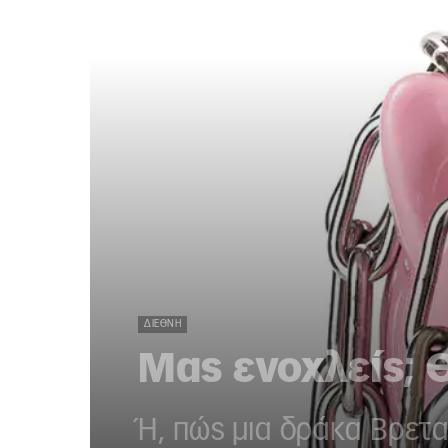
ΔΙΕΘΝΉ
Μας ενοχλείς; 
Ή, πώς μια δράκα Βρετ