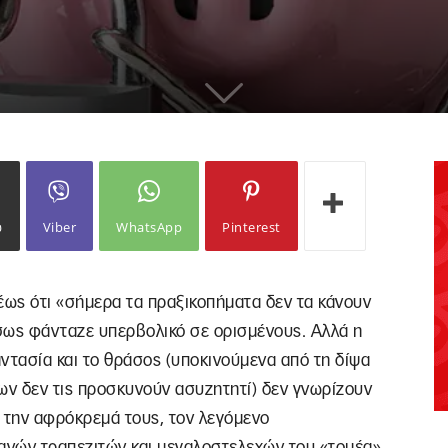
ω
Viber
WhatsApp
Pinterest
ρέως ότι «σήμερα τα πραξικοπήματα δεν τα κάνουν
 Ίσως φάνταζε υπερβολικό σε ορισμένους. Αλλά η
φαντασία και το θράσος (υποκινούμενα από τη δίψα
ων δεν τις προσκυνούν ασυζητητί) δεν γνωρίζουν
α την αφρόκρεμά τους, τον λεγόμενο
τανών τραπεζιτών και μεγαλοστελεχών του «τομέα»