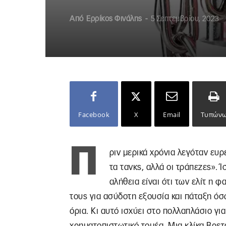
Από
Ερρίκος Φινάλης
-
5 Σεπτεμβρίου, 2023
Facebook
X
Email
Τυπών
Π
ριν μερικά χρόνια λεγόταν ευ
τα τανκς, αλλά οι τράπεζες».
αλήθεια είναι ότι των ελίτ η 
τους για ασύδοτη εξουσία και πάταξη όσ
όρια. Κι αυτό ισχύει στο πολλαπλάσιο γι
χρηματοπιστωτικό τομέα. Μια κλίκα Βρε