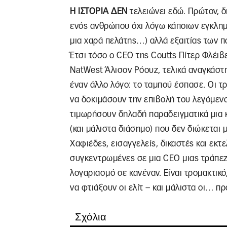
Η ΙΣΤΟΡΙΑ ΔΕΝ
τελειώνει εδώ. Πρώτον, δ
ενός ανθρώπου όχι λόγω κάποιων εγκλημ
μια χαρά πελάτης…) αλλά εξαιτίας των 
Έτσι τόσο ο CEO της Coutts Πίτερ Φλέιβ
NatWest Άλισον Ρόουζ, τελικά αναγκάστη
έναν άλλο λόγο: το ταμπού έσπασε. Οι τρ
να δοκιμάσουν την επιβολή του λεγόμενο
τιμωρήσουν δηλαδή παραδειγματικά μια κ
(και μάλιστα διάσημο) που δεν διώκεται 
Χαφιέδες, εισαγγελείς, δικαστές και εκτε
συγκεντρωμένες σε μια CEO μιας τράπεζας
λογαριασμό σε κανέναν. Είναι τρομακτικό,
να φτιάξουν οι ελίτ – και μάλιστα οι… πρ
Σχόλια