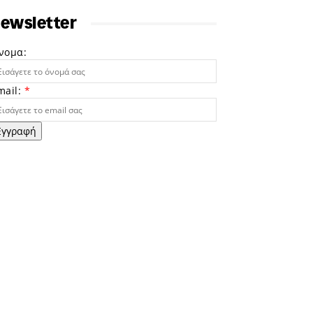
ewsletter
νομα:
mail:
*
Εγγραφή