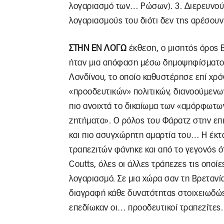
λογαριασμό των… Ρώσων). 3. Διερευνούσ
λογαριασμούς του διότι δεν της αρέσουν
ΣΤΗΝ ΕΝ ΛΟΓΩ
έκθεση, ο μισητός όρος 
ήταν μια απόφαση μέσω δημοψηφίσματος
Λονδίνου, το οποίο καθυστέρησε επί χρό
«προοδευτικών» πολιτικών, διανοούμεν
πιο ανοιχτά το δικαίωμα των «αμόρφωτ
ζητήματα». Ο ρόλος του Φάρατζ στην επ
και πιο ασυγχώρητη αμαρτία του… Η έκ
τραπεζιτών φάνηκε και από το γεγονός ότ
Coutts, όλες οι άλλες τράπεζες τις οποί
λογαριασμό. Σε μια χώρα σαν τη Βρετανί
διαγραφή κάθε δυνατότητας στοιχειωδώς
επεδίωκαν οι… προοδευτικοί τραπεζίτες.