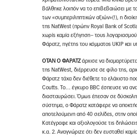
βάλθηκε λοιπόν να το επιβεβαιώσει με τ
των «συμπεριληπτικών αξιών»(!), η διοί
της NatWest (πρώην Royal Bank of Scotl
χωρίς καμία εξήγηση– τους λογαριασμούς
Φάρατζ, ηγέτης του κόμματος UKIP και υ
ΟΤΑΝ Ο ΦΑΡΑΤΖ
άρχισε να διαμαρτύρετ
της NatWest, διέρρευσε σε φίλο της, αρ
Φάρατζ τάχα δεν διέθετε το ελάχιστο πο
Coutts. Το… έγκυρο BBC έσπευσε να ανα
διασταυρώσει. Όμως έπεσαν σε δύσκολη 
σύστημα, ο Φάρατζ κατάφερε να αποκτήσ
αποτελούμενη από 40 σελίδες, στην οποί
Κατέγραφε και αξιολογούσε τις δηλώσεις 
κ.α. 2. Αναγνώριζε ότι δεν ευσταθεί καμία