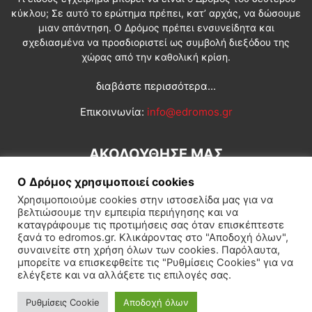
κύκλου; Σε αυτό το ερώτημα πρέπει, κατ’ αρχάς, να δώσουμε
μιαν απάντηση. Ο Δρόμος πρέπει ενσυνείδητα και
σχεδιασμένα να προσδιοριστεί ως συμβολή διεξόδου της
χώρας από την καθολική κρίση.
διαβάστε περισσότερα...
Επικοινωνία:
info@edromos.gr
ΑΚΟΛΟΥΘΗΣΕ ΜΑΣ
Ο Δρόμος χρησιμοποιεί cookies
Χρησιμοποιούμε cookies στην ιστοσελίδα μας για να
βελτιώσουμε την εμπειρία περιήγησης και να
καταγράφουμε τις προτιμήσεις σας όταν επισκέπτεστε
ξανά το edromos.gr. Κλικάροντας στο "Αποδοχή όλων",
συναινείτε στη χρήση όλων των cookies. Παρόλαυτα,
Εγγραφή συνδρομητή
Πολιτική
Διεθνή
Κοινωνία
μπορείτε να επισκεφθείτε τις "Ρυθμίσεις Cookies" για να
ελέγξετε και να αλλάξετε τις επιλογές σας.
Πολιτισμός
Αφιερώματα
Ρυθμίσεις Cookie
Αποδοχή όλων