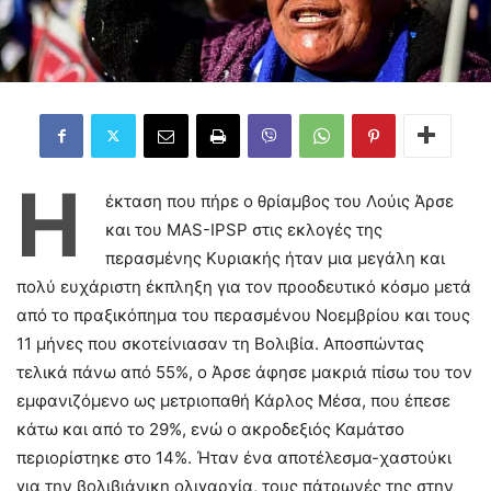
Η
έκταση που πήρε ο θρίαμβος του Λούις Άρσε
και του MAS-IPSP στις εκλογές της
περασμένης Κυριακής ήταν μια μεγάλη και
πολύ ευχάριστη έκπληξη για τον προοδευτικό κόσμο μετά
από το πραξικόπημα του περασμένου Νοεμβρίου και τους
11 μήνες που σκοτείνιασαν τη Βολιβία. Αποσπώντας
τελικά πάνω από 55%, ο Άρσε άφησε μακριά πίσω του τον
εμφανιζόμενο ως μετριοπαθή Κάρλος Μέσα, που έπεσε
κάτω και από το 29%, ενώ ο ακροδεξιός Καμάτσο
περιορίστηκε στο 14%. Ήταν ένα αποτέλεσμα-χαστούκι
για την βολιβιάνικη ολιγαρχία, τους πάτρωνές της στην