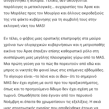
αναγεννηθεί η Βολιβία. Τελικά, δεν ακούγονται
παράλογες οι μετεκλογικές… ευχαριστίες του Άρσε και
του Μοράλες προς τον Μουρίγιο και άλλους ακροδεξιούς
της ντε φάκτο κυβέρνησης για τη συμβολή τους στην
εκλογική νίκη του MAS!
Εν τέλει, ο φόβος μιας οριστικής επιστροφής στα μαύρα
χρόνια των ολιγαρχικών κυβερνήσεων και η μετριοπαθής
εικόνα του Άρσε έπαιξαν επίσης καθοριστικό ρόλο στη
συσπείρωση μιας μεγάλης πλειοψηφίας γύρω από το MAS.
Μια πρώτη γεύση για το πώς θα πορευτούν από εδώ και
μπρος οι νικητές θα φανεί ίσως στις επόμενες εβδομάδες.
Το σίγουρο είναι –το λένε και οι ίδιοι– ότι το σημερινό
MAS δεν έχει σχέση με αυτό προ του πραξικοπήματος,
όπως και το προηγούμενο δίδυμο δεν έχει σχέση με το
τωρινό. Οπωσδήποτε όσα έγιναν από τον περυσινό
Νοέμβρη κι έπειτα θα χρωματίσουν τις εξελίξεις. Η σκιά
μιας στρατιωτικής ηγεσίας που αποδείχθηκε έτοιμη να