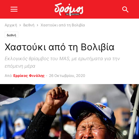
Αρχική
διεθνή
Χαστούκι από τη Βολιβία
διεθνή
Χαστούκι από τη Βολιβία
Εκλογικός θρίαμβος του MAS, με ερωτήματα για την
επόμενη μέρα
Από
Ερρίκος Φινάλης
-
26 Οκτωβρίου, 2020