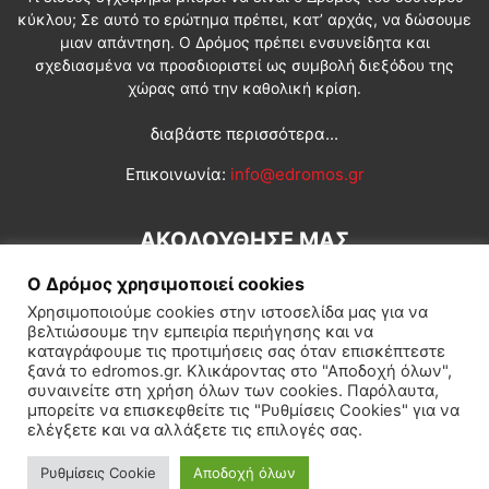
κύκλου; Σε αυτό το ερώτημα πρέπει, κατ’ αρχάς, να δώσουμε
μιαν απάντηση. Ο Δρόμος πρέπει ενσυνείδητα και
σχεδιασμένα να προσδιοριστεί ως συμβολή διεξόδου της
χώρας από την καθολική κρίση.
διαβάστε περισσότερα...
Επικοινωνία:
info@edromos.gr
ΑΚΟΛΟΥΘΗΣΕ ΜΑΣ
Ο Δρόμος χρησιμοποιεί cookies
Χρησιμοποιούμε cookies στην ιστοσελίδα μας για να
βελτιώσουμε την εμπειρία περιήγησης και να
καταγράφουμε τις προτιμήσεις σας όταν επισκέπτεστε
ξανά το edromos.gr. Κλικάροντας στο "Αποδοχή όλων",
συναινείτε στη χρήση όλων των cookies. Παρόλαυτα,
Εγγραφή συνδρομητή
Πολιτική
Διεθνή
Κοινωνία
μπορείτε να επισκεφθείτε τις "Ρυθμίσεις Cookies" για να
ελέγξετε και να αλλάξετε τις επιλογές σας.
Πολιτισμός
Αφιερώματα
Ρυθμίσεις Cookie
Αποδοχή όλων