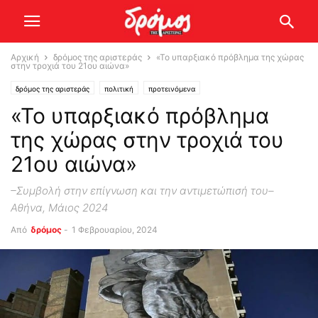
Αρχική
δρόμος της αριστεράς
«Το υπαρξιακό πρόβλημα της χώρας
στην τροχιά του 21ου αιώνα»
δρόμος της αριστεράς
πολιτική
προτεινόμενα
«Το υπαρξιακό πρόβλημα
της χώρας στην τροχιά του
21ου αιώνα»
–Συμβολή στην επίγνωση και την αντιμετώπισή του–
Αθήνα, Μάιος 2024
Από
δρόμος
-
1 Φεβρουαρίου, 2024