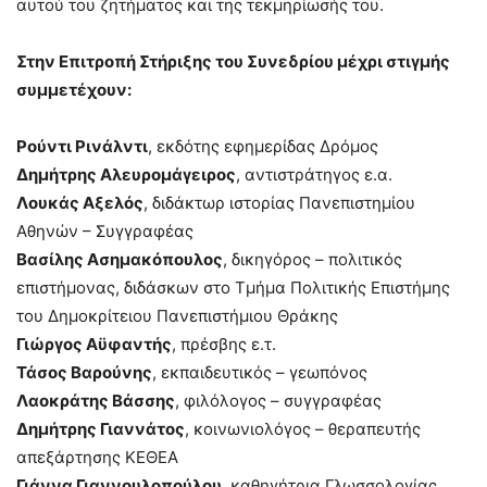
αυτού του ζητήματος και της τεκμηρίωσής του.
Στην Επιτροπή Στήριξης του Συνεδρίου μέχρι στιγμής
συμμετέχουν:
Ρούντι Ρινάλντι
, εκδότης εφημερίδας Δρόμος
Δημήτρης Αλευρομάγειρος
, αντιστράτηγος ε.α.
Λουκάς Αξελός
, διδάκτωρ ιστορίας Πανεπιστημίου
Αθηνών – Συγγραφέας
Βασίλης Ασημακόπουλος
, δικηγόρος – πολιτικός
επιστήμονας, διδάσκων στο Τμήμα Πολιτικής Επιστήμης
του Δημοκρίτειου Πανεπιστήμιου Θράκης
Γιώργος Αϋφαντής
, πρέσβης ε.τ.
Τάσος Βαρούνης
, εκπαιδευτικός – γεωπόνος
Λαοκράτης Βάσσης
, φιλόλογος – συγγραφέας
Δημήτρης Γιαννάτος
, κοινωνιολόγος – θεραπευτής
απεξάρτησης ΚΕΘΕΑ
Γιάννα Γιαννουλοπούλου
, καθηγήτρια Γλωσσολογίας