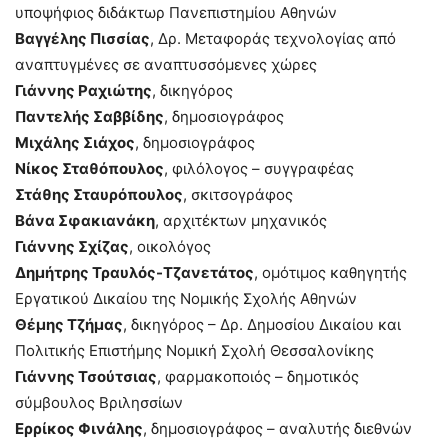
υποψήφιος διδάκτωρ Πανεπιστημίου Αθηνών
Βαγγέλης Πισσίας
, Δρ. Μεταφοράς τεχνολογίας από
αναπτυγμένες σε αναπτυσσόμενες χώρες
Γιάννης Ραχιώτης
, δικηγόρος
Παντελής Σαββίδης
, δημοσιογράφος
Μιχάλης Σιάχος
, δημοσιογράφος
Νίκος Σταθόπουλος
, φιλόλογος – συγγραφέας
Στάθης Σταυρόπουλος
, σκιτσογράφος
Βάνα Σφακιανάκη
, αρχιτέκτων μηχανικός
Γιάννης Σχίζας
, οικολόγος
Δημήτρης Τραυλός-Τζανετάτος
, ομότιμος καθηγητής
Εργατικού Δικαίου της Νομικής Σχολής Αθηνών
Θέμης Τζήμας
, δικηγόρος – Δρ. Δημοσίου Δικαίου και
Πολιτικής Επιστήμης Νομική Σχολή Θεσσαλονίκης
Γιάννης Τσούτσιας
, φαρμακοποιός – δημοτικός
σύμβουλος Βριλησσίων
Ερρίκος Φινάλης
, δημοσιογράφος – αναλυτής διεθνών