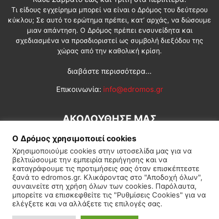
Τι είδους εγχείρημα μπορεί να είναι ο Δρόμος του δεύτερου
κύκλου; Σε αυτό το ερώτημα πρέπει, κατ’ αρχάς, να δώσουμε
μιαν απάντηση. Ο Δρόμος πρέπει ενσυνείδητα και
σχεδιασμένα να προσδιοριστεί ως συμβολή διεξόδου της
χώρας από την καθολική κρίση.
διαβάστε περισσότερα...
Επικοινωνία:
info@edromos.gr
ΑΚΟΛΟΥΘΗΣΕ ΜΑΣ
Ο Δρόμος χρησιμοποιεί cookies
Χρησιμοποιούμε cookies στην ιστοσελίδα μας για να
βελτιώσουμε την εμπειρία περιήγησης και να
καταγράφουμε τις προτιμήσεις σας όταν επισκέπτεστε
ξανά το edromos.gr. Κλικάροντας στο "Αποδοχή όλων",
συναινείτε στη χρήση όλων των cookies. Παρόλαυτα,
Εγγραφή συνδρομητή
Πολιτική
Διεθνή
Κοινωνία
μπορείτε να επισκεφθείτε τις "Ρυθμίσεις Cookies" για να
ελέγξετε και να αλλάξετε τις επιλογές σας.
Πολιτισμός
Αφιερώματα