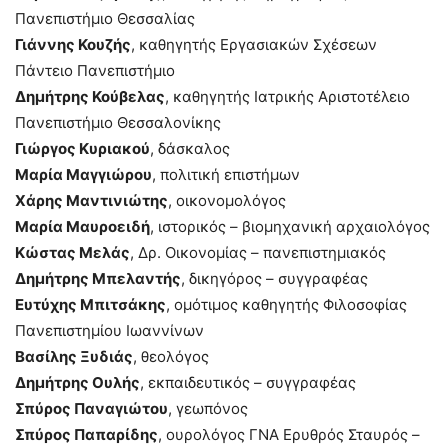
Πανεπιστήμιο Θεσσαλίας
Γιάννης Κουζής
, καθηγητής Εργασιακών Σχέσεων
Πάντειο Πανεπιστήμιο
Δημήτρης Κούβελας
, καθηγητής Ιατρικής Αριστοτέλειο
Πανεπιστήμιο Θεσσαλονίκης
Γιώργος Κυριακού
, δάσκαλος
Μαρία Μαγγιώρου
, πολιτική επιστήμων
Χάρης Μαντινιώτης
, οικονομολόγος
Μαρία Μαυροειδή
, ιστορικός – βιομηχανική αρχαιολόγος
Κώστας Μελάς
, Δρ. Οικονομίας – πανεπιστημιακός
Δημήτρης Μπελαντής
, δικηγόρος – συγγραφέας
Ευτύχης Μπιτσάκης
, ομότιμος καθηγητής Φιλοσοφίας
Πανεπιστημίου Ιωαννίνων
Βασίλης Ξυδιάς
, θεολόγος
Δημήτρης Ουλής
, εκπαιδευτικός – συγγραφέας
Σπύρος Παναγιώτου
, γεωπόνος
Σπύρος Παπαρίδης
, ουρολόγος ΓΝΑ Ερυθρός Σταυρός –