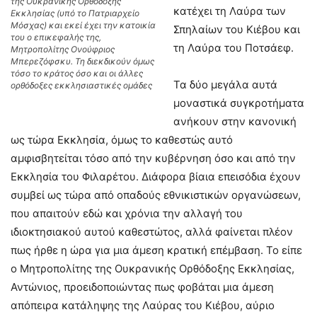
της Ουκρανικής Ορθόδοξης
κατέχει τη Λαύρα των
Εκκλησίας (υπό το Πατριαρχείο
Μόσχας) και εκεί έχει την κατοικία
Σπηλαίων του Κιέβου και
του ο επικεφαλής της,
τη Λαύρα του Ποτσάεφ.
Μητροπολίτης Ονούφριος
Μπερεζόφσκυ. Τη διεκδικούν όμως
τόσο το κράτος όσο και οι άλλες
Τα δύο μεγάλα αυτά
ορθόδοξες εκκλησιαστικές ομάδες
μοναστικά συγκροτήματα
ανήκουν στην κανονική
ως τώρα Εκκλησία, όμως το καθεστώς αυτό
αμφισβητείται τόσο από την κυβέρνηση όσο και από την
Εκκλησία του Φιλαρέτου. Διάφορα βίαια επεισόδια έχουν
συμβεί ως τώρα από οπαδούς εθνικιστικών οργανώσεων,
που απαιτούν εδώ και χρόνια την αλλαγή του
ιδιοκτησιακού αυτού καθεστώτος, αλλά φαίνεται πλέον
πως ήρθε η ώρα για μια άμεση κρατική επέμβαση. Το είπε
ο Μητροπολίτης της Ουκρανικής Ορθόδοξης Εκκλησίας,
Αντώνιος, προειδοποιώντας πως φοβάται μια άμεση
απόπειρα κατάληψης της Λαύρας του Κιέβου, αύριο