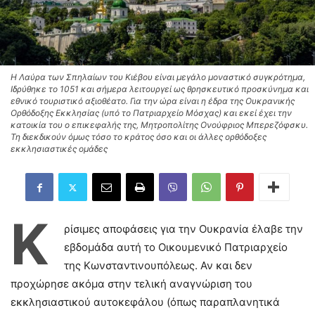
Η Λαύρα των Σπηλαίων του Κιέβου είναι μεγάλο μοναστικό συγκρότημα,
Ιδρύθηκε το 1051 και σήμερα λειτουργεί ως θρησκευτικό προσκύνημα και
εθνικό τουριστικό αξιοθέατο. Για την ώρα είναι η έδρα της Ουκρανικής
Ορθόδοξης Εκκλησίας (υπό το Πατριαρχείο Μόσχας) και εκεί έχει την
κατοικία του ο επικεφαλής της, Μητροπολίτης Ονούφριος Μπερεζόφσκυ.
Τη διεκδικούν όμως τόσο το κράτος όσο και οι άλλες ορθόδοξες
εκκλησιαστικές ομάδες
Κ
ρίσιμες αποφάσεις για την Ουκρανία έλαβε την
εβδομάδα αυτή το Οικουμενικό Πατριαρχείο
της Κωνσταντινουπόλεως. Αν και δεν
προχώρησε ακόμα στην τελική αναγνώριση του
εκκλησιαστικού αυτοκεφάλου (όπως παραπλανητικά