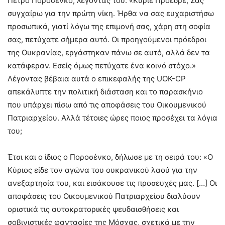
Πέτρο Ποροσένκο, λέγοντάς του: «Κύριε Πρόεδρε, Σας
συγχαίρω για την πρώτη νίκη. Ήρθα να σας ευχαριστήσω
προσωπικά, γιατί λόγω της επιμονή σας, χάρη στη σοφία
σας, πετύχατε σήμερα αυτό. Οι προηγούμενοι πρόεδροι
της Ουκρανίας, εργάστηκαν πάνω σε αυτό, αλλά δεν τα
κατάφεραν. Εσείς όμως πετύχατε ένα κοινό στόχο.»
Λέγοντας βέβαια αυτά ο επικεφαλής της UOK-CP
απεκάλυπτε την πολιτική διάσταση και το παρασκήνιο
που υπάρχει πίσω από τις αποφάσεις του Οικουμενικού
Πατριαρχείου. Αλλά τέτοιες ώρες ποιος προσέχει τα λόγια
του;
Έτσι και ο ίδιος ο Ποροσένκο, δήλωσε με τη σειρά του: «Ο
Κύριος είδε τον αγώνα του ουκρανικού λαού για την
ανεξαρτησία του, και εισάκουσε τις προσευχές μας. […] Οι
αποφάσεις του Οικουμενικού Πατριαρχείου διαλύουν
οριστικά τις αυτοκρατορικές ψευδαισθήσεις και
σοβινιστικές φαντασίες της Μόσχας, σχετικά με την