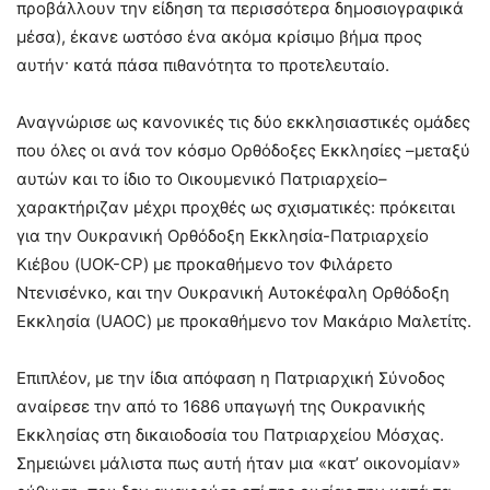
προβάλλουν την είδηση τα περισσότερα δημοσιογραφικά
μέσα), έκανε ωστόσο ένα ακόμα κρίσιμο βήμα προς
αυτήν· κατά πάσα πιθανότητα το προτελευταίο.
Αναγνώρισε ως κανονικές τις δύο εκκλησιαστικές ομάδες
που όλες οι ανά τον κόσμο Ορθόδοξες Εκκλησίες –μεταξύ
αυτών και το ίδιο το Οικουμενικό Πατριαρχείο–
χαρακτήριζαν μέχρι προχθές ως σχισματικές: πρόκειται
για την Ουκρανική Ορθόδοξη Εκκλησία-Πατριαρχείο
Κιέβου (UOK-CP) με προκαθήμενο τον Φιλάρετο
Ντενισένκο, και την Ουκρανική Αυτοκέφαλη Ορθόδοξη
Εκκλησία (UAOC) με προκαθήμενο τον Μακάριο Μαλετίτς.
Επιπλέον, με την ίδια απόφαση η Πατριαρχική Σύνοδος
αναίρεσε την από το 1686 υπαγωγή της Ουκρανικής
Εκκλησίας στη δικαιοδοσία του Πατριαρχείου Μόσχας.
Σημειώνει μάλιστα πως αυτή ήταν μια «κατ’ οικονομίαν»