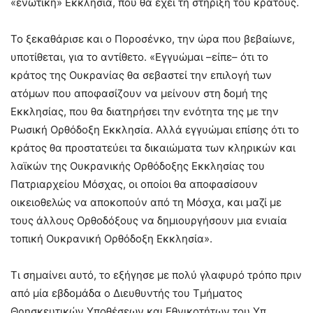
«ενωτική» Εκκλησία, που θα έχει τη στήριξη του κράτους.
Το ξεκαθάρισε και ο Ποροσένκο, την ώρα που βεβαίωνε,
υποτίθεται, για το αντίθετο. «Εγγυώμαι –είπε– ότι το
κράτος της Ουκρανίας θα σεβαστεί την επιλογή των
ατόμων που αποφασίζουν να μείνουν στη δομή της
Εκκλησίας, που θα διατηρήσει την ενότητα της με την
Ρωσική Ορθόδοξη Εκκλησία. Αλλά εγγυώμαι επίσης ότι το
κράτος θα προστατεύει τα δικαιώματα των κληρικών και
λαϊκών της Ουκρανικής Ορθόδοξης Εκκλησίας του
Πατριαρχείου Μόσχας, οι οποίοι θα αποφασίσουν
οικειοθελώς να αποκοπούν από τη Μόσχα, και μαζί με
τους άλλους Ορθοδόξους να δημιουργήσουν μια ενιαία
τοπική Ουκρανική Ορθόδοξη Εκκλησία».
Τι σημαίνει αυτό, το εξήγησε με πολύ γλαφυρό τρόπο πριν
από μία εβδομάδα ο Διευθυντής του Τμήματος
Θρησκευτικών Υποθέσεων και Εθνικοτήτων του Υπ.