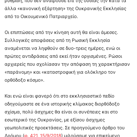
ρύθμιση, που δεν αναιρούσε επί της ουσίας την κατά τα
άλλα «κανονική εξάρτηση» της Ουκρανικής Εκκλησίας
από το Οικουμενικό Πατριαρχείο.
Οι επιπτώσεις από την κίνηση αυτή θα είναι άμεσες.
Συλλογικές αποφάσεις από τη Ρωσική Εκκλησία
αναμένεται να ληφθούν σε δυο-τρεις ημέρες, ενώ οι
πρώτες αντιδράσεις από εκεί ήταν οργισμένες. Ρώσοι
αρχιερείς που σχολίασαν την απόφαση τη χαρακτήρισαν
«παράνομη» και «καταστροφική για ολόκληρο τον
ορθόδοξο κόσμο».
Και ενώ είναι φανερό ότι στο εκκλησιαστικό πεδίο
οδηγούμαστε σε ένα ιστορικής κλίμακας διορθόδοξο
σχίσμα, πολύ άσχημες θα είναι οι συνέπειες και στο
εσωτερικό της Ουκρανίας, με εξίσου άσχημες
γεωπολιτικές προεκτάσεις. Σε προηγούμενο άρθρο του
Δρόμου (
φ. 421, 15/9/2018
) μιλούσαμε για επικείμενο