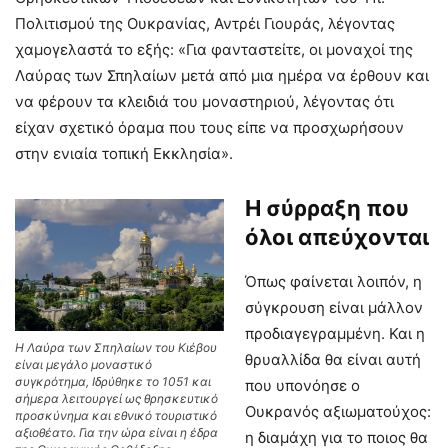
Πολιτισμού της Ουκρανίας, Αντρέι Γιουράς, λέγοντας
χαμογελαστά το εξής: «Για φανταστείτε, οι μοναχοί της
Λαύρας των Σπηλαίων μετά από μια ημέρα να έρθουν και
να φέρουν τα κλειδιά του μοναστηριού, λέγοντας ότι
είχαν σχετικό όραμα που τους είπε να προσχωρήσουν
στην ενιαία τοπική Εκκλησία».
Η σύρραξη που
όλοι απεύχονται
Όπως φαίνεται λοιπόν, η
σύγκρουση είναι μάλλον
προδιαγεγραμμένη. Και η
Η Λαύρα των Σπηλαίων του Κιέβου
θρυαλλίδα θα είναι αυτή
είναι μεγάλο μοναστικό
συγκρότημα, Ιδρύθηκε το 1051 και
που υπονόησε ο
σήμερα λειτουργεί ως θρησκευτικό
Ουκρανός αξιωματούχος:
προσκύνημα και εθνικό τουριστικό
αξιοθέατο. Για την ώρα είναι η έδρα
η διαμάχη για το ποιος θα