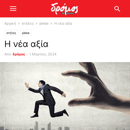
Αρχική
στήλες
plebe
Η νέα αξία
στήλες
plebe
Η νέα αξία
Από
δρόμος
-
1 Μαρτίου, 2024