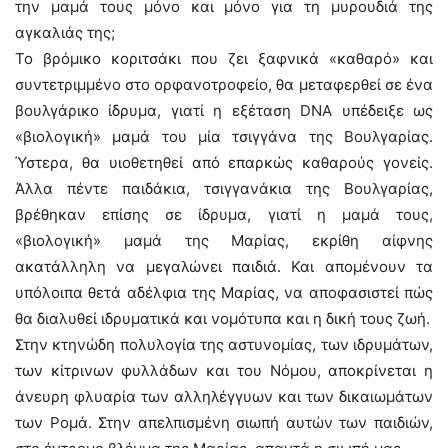
την μαμά τους μόνο και μόνο για τη μυρουδιά της
αγκαλιάς της;
Το βρόμικο κοριτσάκι που ζει ξαφνικά «καθαρό» και
συντετριμμένο στο ορφανοτροφείο, θα μεταφερθεί σε ένα
βουλγάρικο ίδρυμα, γιατί η εξέταση DNA υπέδειξε ως
«βιολογική» μαμά του μία τσιγγάνα της Βουλγαρίας.
Ύστερα, θα υιοθετηθεί από επαρκώς καθαρούς γονείς.
Άλλα πέντε παιδάκια, τσιγγανάκια της Βουλγαρίας,
βρέθηκαν επίσης σε ίδρυμα, γιατί η μαμά τους,
«βιολογική» μαμά της Μαρίας, εκρίθη αίφνης
ακατάλληλη να μεγαλώνει παιδιά. Και απομένουν τα
υπόλοιπα θετά αδέλφια της Μαρίας, να αποφασιστεί πώς
θα διαλυθεί ιδρυματικά και νομότυπα και η δική τους ζωή.
Στην κτηνώδη πολυλογία της αστυνομίας, των ιδρυμάτων,
των κίτρινων φυλλάδων και του Νόμου, αποκρίνεται η
άνευρη φλυαρία των αλληλέγγυων και των δικαιωμάτων
των Ρομά. Στην απελπισμένη σιωπή αυτών των παιδιών,