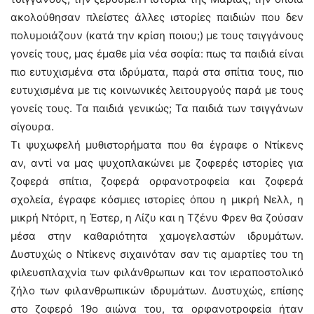
ακολούθησαν πλείστες άλλες ιστορίες παιδιών που δεν
πολυμοιάζουν (κατά την κρίση ποιου;) με τους τσιγγάνους
γονείς τους, μας έμαθε μία νέα σοφία: πως τα παιδιά είναι
πιο ευτυχισμένα στα ιδρύματα, παρά στα σπίτια τους, πιο
ευτυχισμένα με τις κοινωνικές λειτουργούς παρά με τους
γονείς τους. Τα παιδιά γενικώς; Τα παιδιά των τσιγγάνων
σίγουρα.
Τι ψυχωφελή μυθιστορήματα που θα έγραφε ο Ντίκενς
αν, αντί να μας ψυχοπλακώνει με ζοφερές ιστορίες για
ζοφερά σπίτια, ζοφερά ορφανοτροφεία και ζοφερά
σχολεία, έγραφε κόσμιες ιστορίες όπου η μικρή Νελλ, η
μικρή Ντόριτ, η Έστερ, η Λίζυ και η Τζένυ Φρεν θα ζούσαν
μέσα στην καθαριότητα χαμογελαστών ιδρυμάτων.
Δυστυχώς ο Ντίκενς σιχαινόταν σαν τις αμαρτίες του τη
φιλευσπλαχνία των φιλάνθρωπων και τον ιεραποστολικό
ζήλο των φιλανθρωπικών ιδρυμάτων. Δυστυχώς, επίσης
στο ζοφερό 19ο αιώνα του, τα ορφανοτροφεία ήταν