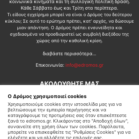
κοινωνικά κινήματα και τη συλλογική πολιτική δράση.
Κάθε Σάββατο έως και Τρίτη στα περίπτερα.
Τι είδους εγχείρημα μπορεί να είναι ο Δρόμος του δεύτερου
κύκλου; Σε αυτό το ερώτημα πρέπει, κατ’ αρχάς, να δώσουμε
μιαν απάντηση. Ο Δρόμος πρέπει ενσυνείδητα και
σχεδιασμένα να προσδιοριστεί ως συμβολή διεξόδου της
χώρας από την καθολική κρίση.
διαβάστε περισσότερα...
Επικοινωνία:
info@edromos.gr
ΑΚΟΛΟΥΘΗΣΕ ΜΑΣ
Ο Δρόμος χρησιμοποιεί cookies
Χρησιμοποιούμε cookies στην ιστοσελίδα μας για να
βελτιώσουμε την εμπειρία περιήγησης και να
καταγράφουμε τις προτιμήσεις σας όταν επισκέπτεστε
ξανά το edromos.gr. Κλικάροντας στο "Αποδοχή όλων",
συναινείτε στη χρήση όλων των cookies. Παρόλαυτα,
Εγγραφή συνδρομητή
Πολιτική
Διεθνή
Κοινωνία
μπορείτε να επισκεφθείτε τις "Ρυθμίσεις Cookies" για να
ελέγξετε και να αλλάξετε τις επιλογές σας.