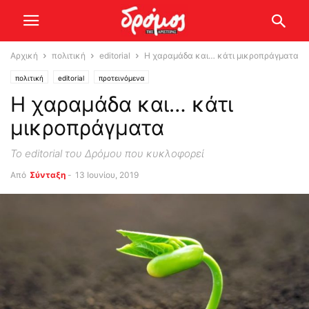
Αρχική
πολιτική
editorial
Η χαραμάδα και… κάτι μικροπράγματα
πολιτική
editorial
προτεινόμενα
Η χαραμάδα και… κάτι
μικροπράγματα
Το editorial του Δρόμου που κυκλοφορεί
Από
Σύνταξη
-
13 Ιουνίου, 2019