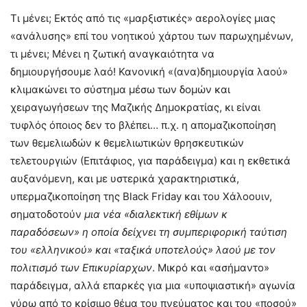
Τι μένει; Εκτός από τις «μαρξιστικές» αερολογίες μιας
«ανάλυσης» επί του νοητικού χάρτου των παρωχημένων,
τι μένει; Μένει η ζωτική αναγκαιότητα να
δημιουργήσουμε λαό! Κανονική «(ανα)δημιουργία λαού»
κλιμακώνει το σύστημα μέσω των δομών και
χειραγωγήσεων της Μαζικής Δημοκρατίας, κι είναι
τυφλός όποιος δεν το βλέπει… π.χ. η απομαζικοποίηση
των θεμελιωδών κ θεμελιωτικών θρησκευτικών
τελετουργιών (Επιτάφιος, για παράδειγμα) και η εκθετικά
αυξανόμενη, και με υστερικά χαρακτηριστικά,
υπερμαζικοποίηση της Black Friday και του Χάλοουιν,
σηματοδοτούν
μια νέα «διαλεκτική εθίμων κ
παραδόσεων» η οποία δείχνει τη συμπεριφορική ταύτιση
του «ελληνικού» και «ταξικά υποτελούς» λαού με τον
πολιτισμό των Επικυρίαρχων
. Μικρό και «ασήμαντο»
παράδειγμα, αλλά επαρκές για μια «υποψιαστική» αγωνία
γύρω από το κρίσιμο θέμα του πνεύματος και του «ποσού»