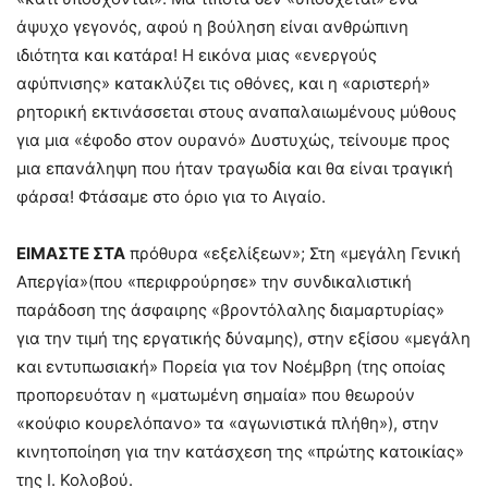
άψυχο γεγονός, αφού η βούληση είναι ανθρώπινη
ιδιότητα και κατάρα! Η εικόνα μιας «ενεργούς
αφύπνισης» κατακλύζει τις οθόνες, και η «αριστερή»
ρητορική εκτινάσσεται στους αναπαλαιωμένους μύθους
για μια «έφοδο στον ουρανό» Δυστυχώς, τείνουμε προς
μια επανάληψη που ήταν τραγωδία και θα είναι τραγική
φάρσα! Φτάσαμε στο όριο για το Αιγαίο.
ΕΙΜΑΣΤΕ ΣΤΑ
πρόθυρα «εξελίξεων»; Στη «μεγάλη Γενική
Απεργία»(που «περιφρούρησε» την συνδικαλιστική
παράδοση της άσφαιρης «βροντόλαλης διαμαρτυρίας»
για την τιμή της εργατικής δύναμης), στην εξίσου «μεγάλη
και εντυπωσιακή» Πορεία για τον Νοέμβρη (της οποίας
προπορευόταν η «ματωμένη σημαία» που θεωρούν
«κούφιο κουρελόπανο» τα «αγωνιστικά πλήθη»), στην
κινητοποίηση για την κατάσχεση της «πρώτης κατοικίας»
της Ι. Κολοβού.