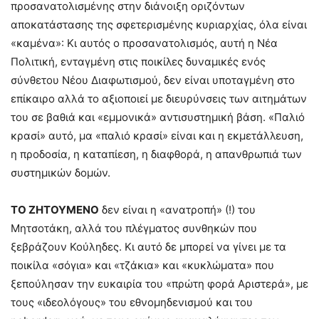
προσανατολισμένης στην διάνοιξη οριζόντων
αποκατάστασης της σφετερισμένης κυριαρχίας, όλα είναι
«καμένα»: Κι αυτός ο προσανατολισμός, αυτή η Νέα
Πολιτική, ενταγμένη στις ποικίλες δυναμικές ενός
σύνθετου Νέου Διαφωτισμού, δεν είναι υποταγμένη στο
επίκαιρο αλλά το αξιοποιεί με διευρύνσεις των αιτημάτων
του σε βαθιά και «εμμονικά» αντισυστημική βάση. «Παλιό
κρασί» αυτό, μα «παλιό κρασί» είναι και η εκμετάλλευση,
η προδοσία, η καταπίεση, η διαφθορά, η απανθρωπιά των
συστημικών δομών.
ΤΟ ΖΗΤΟΥΜΕΝΟ
δεν είναι η «ανατροπή» (!) του
Μητσοτάκη, αλλά του πλέγματος συνθηκών που
ξεβράζουν Κούληδες. Κι αυτό δε μπορεί να γίνει με τα
ποικίλα «σόγια» και «τζάκια» και «κυκλώματα» που
ξεπούλησαν την ευκαιρία του «πρώτη φορά Αριστερά», με
τους «ιδεολόγους» του εθνομηδενισμού και του