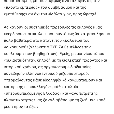
noborderισμού, με τους οψίμως ανακαλύψαντες τον
«πλούτο εμπειρίας» του συμβιβασμού και της
«μετάθεσης» αν όχι του «Μάλτα γιοκ, προς ώρας»!
Ας κάνουν οι συστημικές παρεούλες τις εκλογές κι ας
«κερδίσουν» οι «καλοί» που συντόμως θα κατρακυλήσουν
πολύ βαθύτερα στο κατάντι του «καλαθιού του
νοικοκυριού»(άλλωστε ο ΣΥΡΙΖΑ θεμελίωσε την
κουλτούρα των βοηθημάτων). Εμείς, με μια νέου τύπου
«χιλιαστικότητα», δηλαδή με τη διαλεκτική παρόντος και
ιστορικού χρόνου, ας οργανώσουμε διαδικασίες
συνείδησης ελληνοκεντρικού ριζοσπαστισμού:
Υπερβαίνοντας κάθε ιδεοληψία «δικαιωματισμού» και
«ιστορικής περισυλλογής», κάθε ατολμία
«υπερσυμπιεζόμενης Ελλάδας» και «αναπότρεπτης
πλανητικότητας», ας ξαναδιαβάσουμε τη ζωή μας «από
μέσα προς τα έξω».