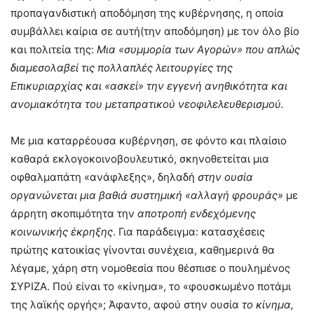
προπαγανδιστική αποδόμηση της κυβέρνησης, η οποία
συμβάλλει καίρια σε αυτή(την αποδόμηση) με τον όλο βίο
και πολιτεία της:
Μια «συμμορία των Αγορών» που απλώς
διαμεσολαβεί τις πολλαπλές λειτουργίες της
Επικυριαρχίας και «ασκεί» την εγγενή ανηθικότητα και
ανομιακότητα του μεταπρατικού νεοφιλελευθερισμού.
Με μια καταρρέουσα κυβέρνηση, σε φόντο και πλαίσιο
καθαρά εκλογοκοινοβουλευτικό, σκηνοθετείται μια
οφθαλμαπάτη «ανάφλεξης», δηλαδή
στην ουσία
οργανώνεται μια βαθιά συστημική «αλλαγή φρουράς»
με
άρρητη σκοπιμότητα την
αποτροπή ενδεχόμενης
κοινωνικής έκρηξης
. Για παράδειγμα: κατασχέσεις
πρώτης κατοικίας γίνονται συνέχεια, καθημερινά θα
λέγαμε, χάρη στη νομοθεσία που θέσπισε ο πουλημένος
ΣΥΡΙΖΑ. Πού είναι το «κίνημα», το «φουσκωμένο ποτάμι
της λαϊκής οργής»; Άφαντο, αφού στην ουσία
το κίνημα,