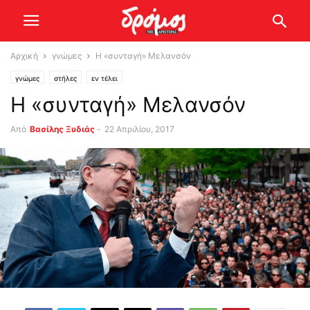
Αρχική
γνώμες
Η «συνταγή» Μελανσόν
γνώμες
στήλες
εν τέλει
Η «συνταγή» Μελανσόν
Από
Βασίλης Ξυδιάς
-
22 Απριλίου, 2017