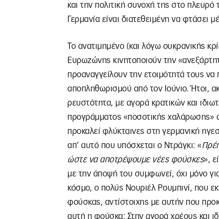
και την πολιτική συνοχή της στο πλευρό τ
Γερμανία είναι διατεθειμένη να φτάσει μ
Το ανατιμημένο (και λόγω ουκρανικής κρ
Ευρωζώνης κινητοποιούν την «ανεξάρτητ
προαναγγείλουν την ετοιμότητά τους να
αποπληθωρισμού από τον Ιούνιο. Ήτοι, α
ρευστότητα, με αγορά κρατικών και ιδιω
προγράμματος «ποσοτικής χαλάρωσης» α
προκαλεί φλύκταινες στη γερμανική ηγεσί
απ’ αυτό που υπόσχεται ο Ντράγκι: «
Πρέπ
ώστε να αποτρέψουμε νέες φούσκες
», 
με την άποψή του συμφωνεί, όχι μόνο για
κόσμο, ο πολύς Νουριέλ Ρουμπινί, που εκ
φούσκας, αντίστοιχης με αυτήν που προκ
αυτή η φούσκα; Στην αγορά χρέους και ι