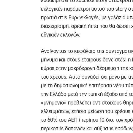
ευδοκιμήσει το success story σταθερότη
εκλογικές παράμετροι αυτού του story σ
πρωτιά στις Ευρωεκλογές, με γαλάζια υπ
διαχειρίσιμη, οριακή ήττα που θα δώσει
εθνικών εκλογών.
Ανοίγοντας το κεφάλαιο της συνταγματ
μήνυμα και στους εταίρους δανειστές: η 
κύρος στην μακρόχρονη δέσμευση της χώ
του χρέους. Αυτό συνάδει όχι μόνο με τι
με τη δημοσιονομική επιτήρηση νέου τύπου
την Ελλάδα μετά την τυπική έξοδο από τα
«μνημόνιο» προβλέπει αντίστοιχους θηρ
ελλειμμάτων, ετήσια μείωση του χρέους 
το 60% του ΑΕΠ (περίπου 10 δισ. τον χρ
περικοπής δαπανών και αύξησης εσόδων,