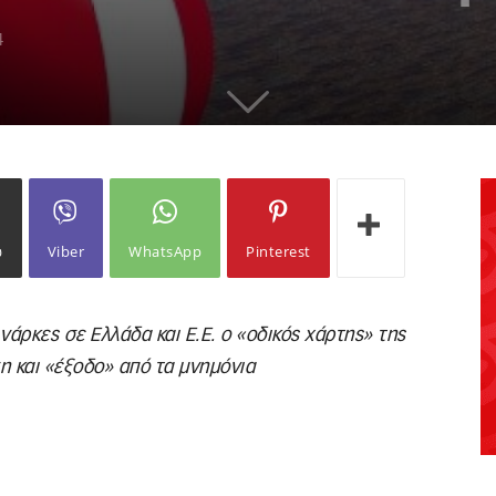
4
ω
Viber
WhatsApp
Pinterest
 νάρκες σε Ελλάδα και Ε.Ε. ο «οδικός χάρτης» της
η και «έξοδο» από τα μνημόνια