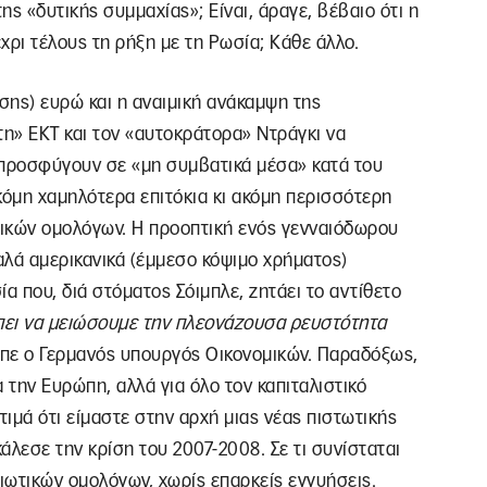
ης «δυτικής συμμαχίας»; Είναι, άραγε, βέβαιο ότι η
έχρι τέλους τη ρήξη με τη Ρωσία; Κάθε άλλο.
ίσης) ευρώ και η αναιμική ανάκαμψη της
η» ΕΚΤ και τον «αυτοκράτορα» Ντράγκι να
 προσφύγουν σε «μη συμβατικά μέσα» κατά του
κόμη χαμηλότερα επιτόκια κι ακόμη περισσότερη
τικών ομολόγων. Η προοπτική ενός γενναιόδωρου
λά αμερικανικά (έμμεσο κόψιμο χρήματος)
α που, διά στόματος Σόιμπλε, ζητάει το αντίθετο
ει να μειώσουμε την πλεονάζουσα ρευστότητα
είπε ο Γερμανός υπουργός Οικονομικών. Παραδόξως,
 την Ευρώπη, αλλά για όλο τον καπιταλιστικό
τιμά ότι είμαστε στην αρχή μιας νέας πιστωτικής
άλεσε την κρίση του 2007-2008. Σε τι συνίσταται
διωτικών ομολόγων, χωρίς επαρκείς εγγυήσεις.