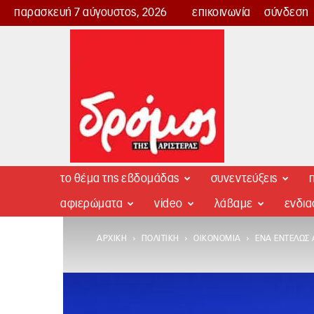
παρασκευή 7 αύγουστος, 2026
επικοινωνία
σύνδεση
Δρόμος
της
Αριστεράς
το θέμα της εβδομάδας
συνεντεύξεις
π
αφιερώματα
video
λάβαμε
ενδι
ΑΡΧΙΚΉ
ΠΟΛΙΤΙΚΉ
ΟΙΚΟΝΟΜΊΑ
ΈΝΑ ΕΝΤΕΛΏΣ 