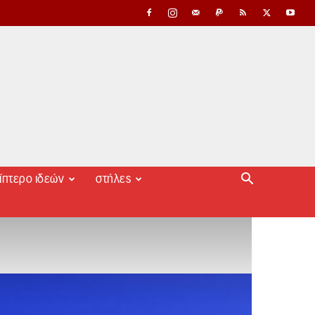
ίπτερο ιδεών
στήλες