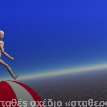
σταθές σχέδιο «σταθε