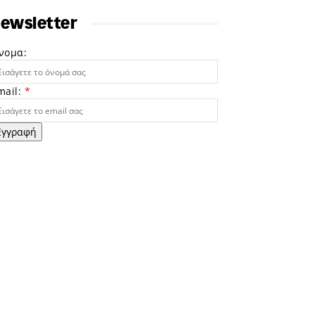
ewsletter
νομα:
mail:
*
Εγγραφή