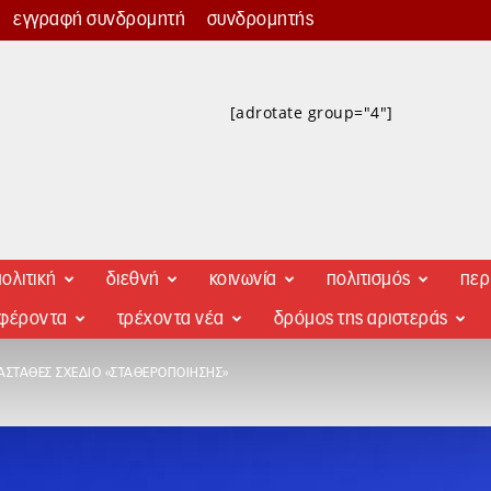
εγγραφή συνδρομητή
συνδρομητής
[adrotate group="4"]
ολιτική
διεθνή
κοινωνία
πολιτισμός
περ
αφέροντα
τρέχοντα νέα
δρόμος της αριστεράς
ΑΣΤΑΘΈΣ ΣΧΈΔΙΟ «ΣΤΑΘΕΡΟΠΟΊΗΣΗΣ»