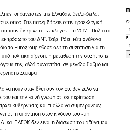
n
πες, οι δανειστές της Ελλάδας, δειλά-δειλά,
Ό
τους σπορ. Στις παρεμβάσεις στην προεκλογική
που τους διέκρινε στις εκλογές του 2012. «Πολιτική
E
 εκπρόσωπο του ΔΝΤ, Τζέρι Ράις, κάτι ανάλογο
 ίδιο το Eurogroup έθεσε όλη τη συζήτηση για τη
 υπό πολιτική αίρεση. Η μετάθεση της συζήτησης
λόγους της, αλλά συναρτάται σε μεγάλο βαθμό και
υβέρνησης Σαμαρά.
άλλο να πουν όταν βλέπουν τον Ευ. Βενιζέλο να
ς του και την κοινή γνώμη ότι σε περίπτωση
άρχει κυβέρνηση; Και τι άλλο να συμπεράνουν,
νει ότι η απάντηση στον κίνδυνο του «μη
.Δ. και ΠΑΣΟΚ δεν είναι η διάσωση του αδύναμου