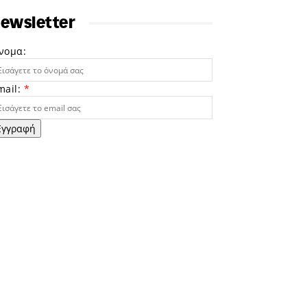
ewsletter
νομα:
mail:
*
Εγγραφή