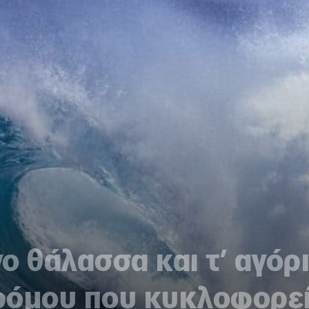
γο θάλασσα και τ’ αγόρ
Δρόμου που κυκλοφορε