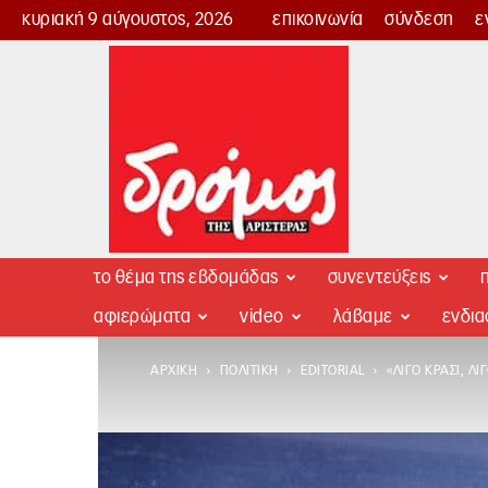
κυριακή 9 αύγουστος, 2026
επικοινωνία
σύνδεση
ε
Δρόμος
της
Αριστεράς
το θέμα της εβδομάδας
συνεντεύξεις
π
αφιερώματα
video
λάβαμε
ενδι
ΑΡΧΙΚΉ
ΠΟΛΙΤΙΚΉ
EDITORIAL
«ΛΊΓΟ ΚΡΑΣΊ, ΛΊ