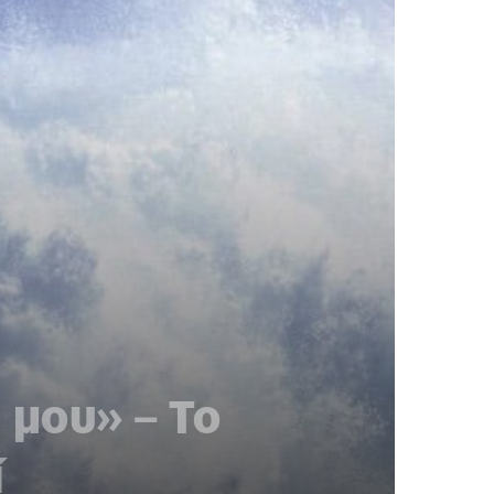
ι μου» – Το
ί