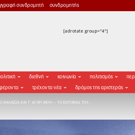
γγραφή συνδρομητή
συνδρομητής
[adrotate group="4"]
ολιτική
διεθνή
κοινωνία
πολιτισμός
περ
αφέροντα
τρέχοντα νέα
δρόμος της αριστεράς
ΓΟ ΘΆΛΑΣΣΑ ΚΑΙ Τ’ ΑΓΌΡΙ ΜΟΥ» – ΤΟ EDITORIAL ΤΟΥ...