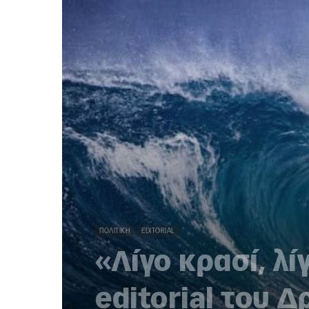
ΠΟΛΙΤΙΚΉ
EDITORIAL
«Λίγο κρασί, λί
editorial του 