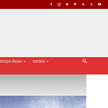
ίπτερο ιδεών
στήλες