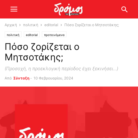
Αρχική
πολιτική
editorial
Πόσο ζορίζεται ο Μητσοτάκης;
πολιτική
editorial
προτεινόμενα
Πόσο ζορίζεται ο
Μητσοτάκης;
(Προσοχή, η προεκλογική περίοδος έχει ξεκινήσει…)
Από
Σύνταξη
-
10 Φεβρουαρίου, 2024