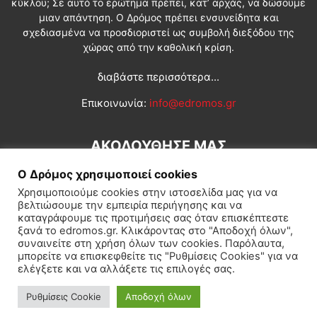
κύκλου; Σε αυτό το ερώτημα πρέπει, κατ’ αρχάς, να δώσουμε
μιαν απάντηση. Ο Δρόμος πρέπει ενσυνείδητα και
σχεδιασμένα να προσδιοριστεί ως συμβολή διεξόδου της
χώρας από την καθολική κρίση.
διαβάστε περισσότερα...
Επικοινωνία:
info@edromos.gr
ΑΚΟΛΟΥΘΗΣΕ ΜΑΣ
Ο Δρόμος χρησιμοποιεί cookies
Χρησιμοποιούμε cookies στην ιστοσελίδα μας για να
βελτιώσουμε την εμπειρία περιήγησης και να
καταγράφουμε τις προτιμήσεις σας όταν επισκέπτεστε
ξανά το edromos.gr. Κλικάροντας στο "Αποδοχή όλων",
συναινείτε στη χρήση όλων των cookies. Παρόλαυτα,
Εγγραφή συνδρομητή
Πολιτική
Διεθνή
Κοινωνία
μπορείτε να επισκεφθείτε τις "Ρυθμίσεις Cookies" για να
ελέγξετε και να αλλάξετε τις επιλογές σας.
Πολιτισμός
Αφιερώματα
Ρυθμίσεις Cookie
Αποδοχή όλων
© Δρόμος της Αριστεράς