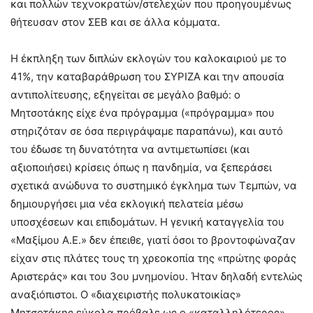
και πολλών τεχνοκρατών/στελεχών που προηγουμένως
θήτευσαν στον ΣΕΒ και σε άλλα κόμματα.
Η έκπληξη των διπλών εκλογών του καλοκαιριού με το
41%, την καταβαράθρωση του ΣΥΡΙΖΑ και την απουσία
αντιπολίτευσης, εξηγείται σε μεγάλο βαθμό: ο
Μητσοτάκης είχε ένα πρόγραμμα («πρόγραμμα» που
στηριζόταν σε όσα περιγράψαμε παραπάνω), και αυτό
του έδωσε τη δυνατότητα να αντιμετωπίσει (και
αξιοποιήσει) κρίσεις όπως η πανδημία, να ξεπεράσει
σχετικά ανώδυνα το συστημικό έγκλημα των Τεμπών, να
δημιουργήσει μια νέα εκλογική πελατεία μέσω
υποσχέσεων και επιδομάτων. Η γενική καταγγελία του
«Μαξίμου Α.Ε.» δεν έπειθε, γιατί όσοι το βροντοφώναζαν
είχαν στις πλάτες τους τη χρεοκοπία της «πρώτης φοράς
Αριστεράς» και του 3ου μνημονίου. Ήταν δηλαδή εντελώς
αναξιόπιστοι. Ο «διαχειριστής πολυκατοικίας»
Μητσοτάκης εύκολα πρόβαλε ως ο «καταλληλότερος»,