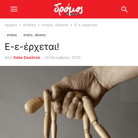
Αρχική
στήλες
στήλη...άλατος
Ε-ε-έρχεται!
στήλες
στήλη...άλατος
Ε-ε-έρχεται!
Από
Λόλα Σκαλτσά
-
24 Οκτωβρίου, 2023