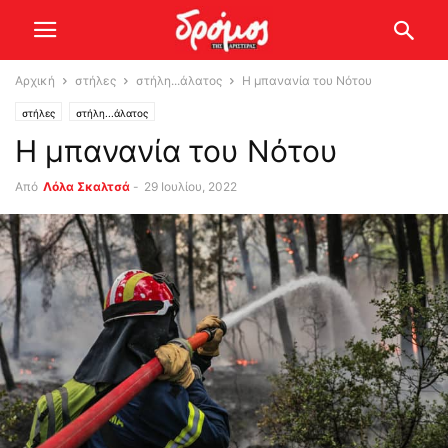
Αρχική
στήλες
στήλη...άλατος
Η μπανανία του Νότου
στήλες
στήλη...άλατος
Η μπανανία του Νότου
Από
Λόλα Σκαλτσά
-
29 Ιουλίου, 2022