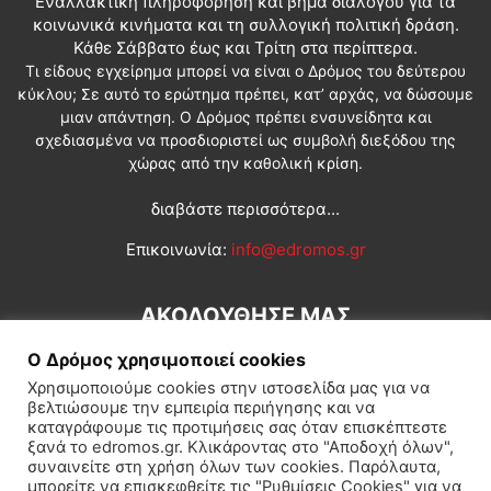
Εναλλακτική πληροφόρηση και βήμα διαλόγου για τα
κοινωνικά κινήματα και τη συλλογική πολιτική δράση.
Κάθε Σάββατο έως και Τρίτη στα περίπτερα.
Τι είδους εγχείρημα μπορεί να είναι ο Δρόμος του δεύτερου
κύκλου; Σε αυτό το ερώτημα πρέπει, κατ’ αρχάς, να δώσουμε
μιαν απάντηση. Ο Δρόμος πρέπει ενσυνείδητα και
σχεδιασμένα να προσδιοριστεί ως συμβολή διεξόδου της
χώρας από την καθολική κρίση.
διαβάστε περισσότερα...
Επικοινωνία:
info@edromos.gr
ΑΚΟΛΟΥΘΗΣΕ ΜΑΣ
Ο Δρόμος χρησιμοποιεί cookies
Χρησιμοποιούμε cookies στην ιστοσελίδα μας για να
βελτιώσουμε την εμπειρία περιήγησης και να
καταγράφουμε τις προτιμήσεις σας όταν επισκέπτεστε
ξανά το edromos.gr. Κλικάροντας στο "Αποδοχή όλων",
συναινείτε στη χρήση όλων των cookies. Παρόλαυτα,
Εγγραφή συνδρομητή
Πολιτική
Διεθνή
Κοινωνία
μπορείτε να επισκεφθείτε τις "Ρυθμίσεις Cookies" για να