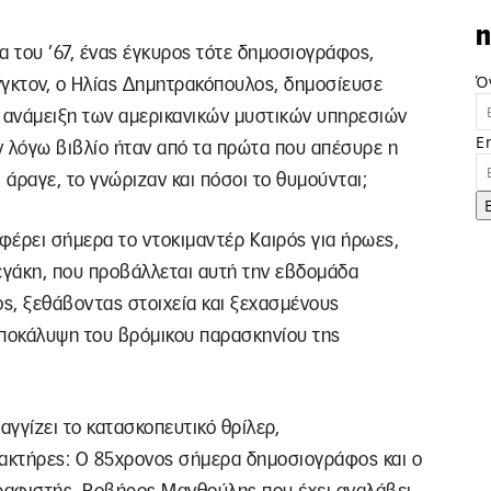
n
α του ’67, ένας έγκυρος τότε δημοσιογράφος,
Ό
νγκτον, ο Ηλίας Δημητρακόπουλος, δημοσίευσε
ν ανάμειξη των αμερικανικών μυστικών υπηρεσιών
E
εν λόγω βιβλίο ήταν από τα πρώτα που απέσυρε η
, άραγε, το γνώριζαν και πόσοι το θυμούνται;
φέρει σήμερα το ντοκιμαντέρ Καιρός για ήρωες,
εγάκη, που προβάλλεται αυτή την εβδομάδα
ος, ξεθάβοντας στοιχεία και ξεχασμένους
ποκάλυψη του βρόμικου παρασκηνίου της
αγγίζει το κατασκοπευτικό θρίλερ,
ακτήρες: Ο 85χρονος σήμερα δημοσιογράφος και ο