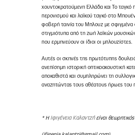
χουντοκρατούμενη Ελλάδα και Το ταγκό πε
περονισμού και λαϊκού ταγκό στο Μπουένο
φοβερή ταινία του Μπλουζ με σφιγμένα δ
στιγμιότυπα από τη ζωή λαϊκών μουσικών
που ερμηνεύουν οι ίδιοι οι μπλουζίστες.
Αυτές οι σκηνές της πρωτότυπης δουλει
ανεπίσημη ιστορική οπτικοακουστική κα
αποκαθιστά και συμπληρώνει τη συλλογικ
αναζητώντας τους αθέατους ήρωες του 
* Η
Ιφιγένεια Καλαντζή
είναι θεωρητικός
(
ifigenia.kalantzi@gmail.com
)