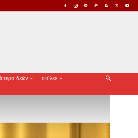
ίπτερο ιδεών
στήλες