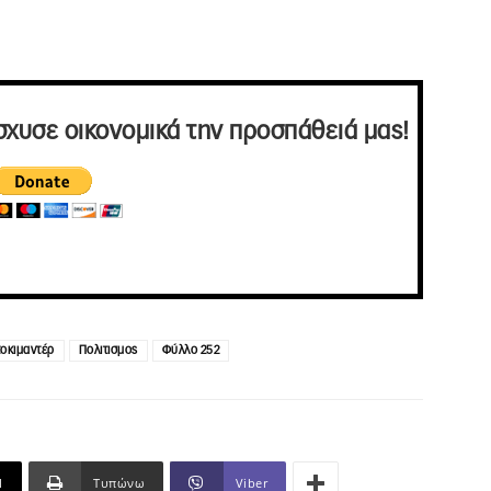
σχυσε οικονομικά την προσπάθειά μας!
οκιμαντέρ
Πολιτισμος
Φύλλο 252
l
Τυπώνω
Viber