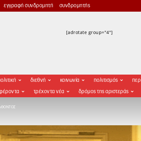
εγγραφή συνδρομητή
συνδρομητής
[adrotate group="4"]
ολιτική
διεθνή
κοινωνία
πολιτισμός
περ
αφέροντα
τρέχοντα νέα
δρόμος της αριστεράς
ΛΘΌΝΤΟΣ