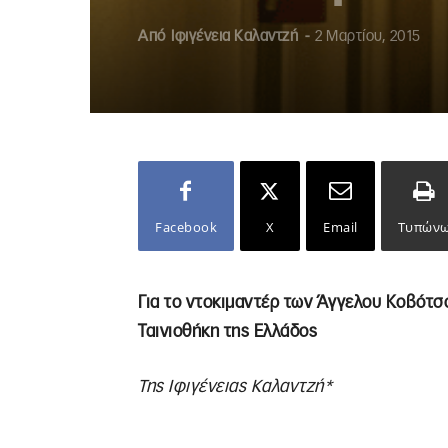
Από
Ιφιγένεια Καλαντζή
-
2 Μαρτίου, 2015
Facebook
X
Email
Τυπών
Για το ντοκιμαντέρ των Άγγελου Κοβότσ
Ταινιοθήκη της Ελλάδος
Της Ιφιγένειας Καλαντζή*