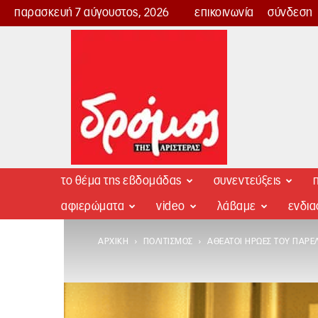
παρασκευή 7 αύγουστος, 2026
επικοινωνία
σύνδεση
Δρόμος
της
Αριστεράς
το θέμα της εβδομάδας
συνεντεύξεις
π
αφιερώματα
video
λάβαμε
ενδι
ΑΡΧΙΚΉ
ΠΟΛΙΤΙΣΜΌΣ
ΑΘΈΑΤΟΙ ΉΡΩΕΣ ΤΟΥ ΠΑΡΕ