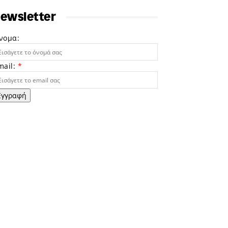
ewsletter
νομα:
mail:
*
Εγγραφή