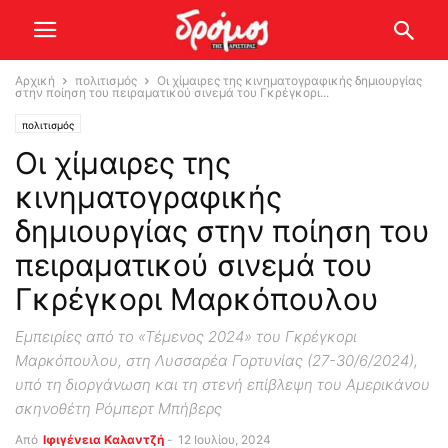
Αρχική
πολιτισμός
Οι χίμαιρες της κινηματογραφικής δημιουργίας
στην ποίηση του πειραματικού σινεμά του Γκρέγκορι...
πολιτισμός
Οι χίμαιρες της
κινηματογραφικής
δημιουργίας στην ποίηση του
πειραματικού σινεμά του
Γκρέγκορι Μαρκόπουλου
Εμπειρίες από το «Τέμενος 2024» του Γκρέγκορι
Μαρκόπουλου, στη Λυσσαρέα Γορτυνίας (27-30/6/2024),
υπό τη διοργάνωση και τη στενή επίβλεψη του Αμερικάνου
σκηνοθέτη Ρόμπερτ Μπήβερς
Από
Ιφιγένεια Καλαντζή
-
12 Ιουλίου, 2024