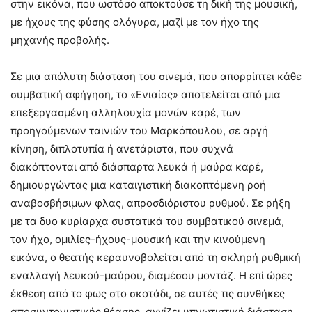
στην εικόνα, που ωστόσο αποκτούσε τη δική της μουσική,
με ήχους της φύσης ολόγυρα, μαζί με τον ήχο της
μηχανής προβολής.
Σε μια απόλυτη διάσταση του σινεμά, που απορρίπτει κάθε
συμβατική αφήγηση, το «Ενιαίος» αποτελείται από μια
επεξεργασμένη αλληλουχία μονών καρέ, των
προηγούμενων ταινιών του Μαρκόπουλου, σε αργή
κίνηση, διπλοτυπία ή ανετάριστα, που συχνά
διακόπτονται από διάσπαρτα λευκά ή μαύρα καρέ,
δημιουργώντας μια καταιγιστική διακοπτόμενη ροή
αναβοσβήσιμων φλας, απροσδιόριστου ρυθμού. Σε ρήξη
με τα δυο κυρίαρχα συστατικά του συμβατικού σινεμά,
τον ήχο, ομιλίες-ήχους-μουσική και την κινούμενη
εικόνα, ο θεατής κεραυνοβολείται από τη σκληρή ρυθμική
εναλλαγή λευκού-μαύρου, διαμέσου μοντάζ. Η επί ώρες
έκθεση από το φως στο σκοτάδι, σε αυτές τις συνθήκες
αποσυντονιστικής θέασης, αγγίζει υπνωτιστική διάσταση,