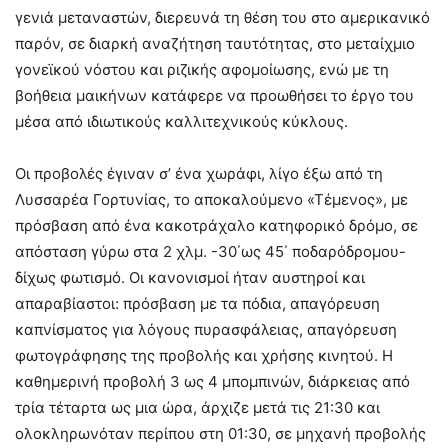
γενιά μεταναστών, διερευνά τη θέση του στο αμερικανικό
παρόν, σε διαρκή αναζήτηση ταυτότητας, στο μεταίχμιο
γονεϊκού νόστου και ριζικής αφομοίωσης, ενώ με τη
βοήθεια μαικήνων κατάφερε να προωθήσει το έργο του
μέσα από ιδιωτικούς καλλιτεχνικούς κύκλους.
Οι προβολές έγιναν σ’ ένα χωράφι, λίγο έξω από τη
Λυσσαρέα Γορτυνίας, το αποκαλούμενο «Τέμενος», με
πρόσβαση από ένα κακοτράχαλο κατηφορικό δρόμο, σε
απόσταση γύρω στα 2 χλμ. -30΄ως 45΄ ποδαρόδρομου-
δίχως φωτισμό. Οι κανονισμοί ήταν αυστηροί και
απαραβίαστοι: πρόσβαση με τα πόδια, απαγόρευση
καπνίσματος για λόγους πυρασφάλειας, απαγόρευση
φωτογράφησης της προβολής και χρήσης κινητού. Η
καθημερινή προβολή 3 ως 4 μπομπινών, διάρκειας από
τρία τέταρτα ως μια ώρα, άρχιζε μετά τις 21:30 και
ολοκληρωνόταν περίπου στη 01:30, σε μηχανή προβολής