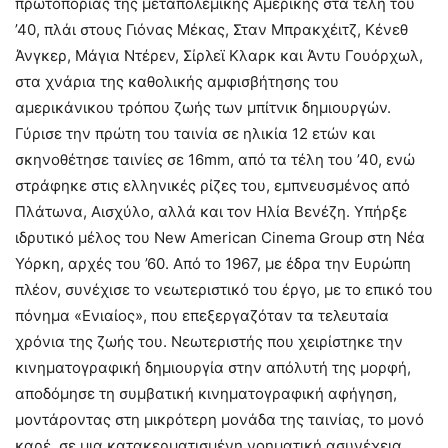
πρωτοπορίας της μεταπολεμικής Αμερικής στα τέλη του
’40, πλάι στους Γιόνας Μέκας, Σταν Μπρακχέιτζ, Κένεθ
Άνγκερ, Μάγια Ντέρεν, Σίρλεϊ Κλαρκ και Άντυ Γουόρχωλ,
στα χνάρια της καθολικής αμφισβήτησης του
αμερικάνικου τρόπου ζωής των μπίτνικ δημιουργών.
Γύρισε την πρώτη του ταινία σε ηλικία 12 ετών και
σκηνοθέτησε ταινίες σε 16mm, από τα τέλη του ’40, ενώ
στράφηκε στις ελληνικές ρίζες του, εμπνευσμένος από
Πλάτωνα, Αισχύλο, αλλά και τον Ηλία Βενέζη. Υπήρξε
ιδρυτικό μέλος του New American Cinema Group στη Νέα
Υόρκη, αρχές του ’60. Από το 1967, με έδρα την Ευρώπη
πλέον, συνέχισε το νεωτεριστικό του έργο, με το επικό του
πόνημα «Ενιαίος», που επεξεργαζόταν τα τελευταία
χρόνια της ζωής του. Νεωτεριστής που χειρίστηκε την
κινηματογραφική δημιουργία στην απόλυτή της μορφή,
αποδόμησε τη συμβατική κινηματογραφική αφήγηση,
μοντάροντας στη μικρότερη μονάδα της ταινίας, το μονό
καρέ, σε μια κατακερματισμένη νοηματική ασυνέχεια.