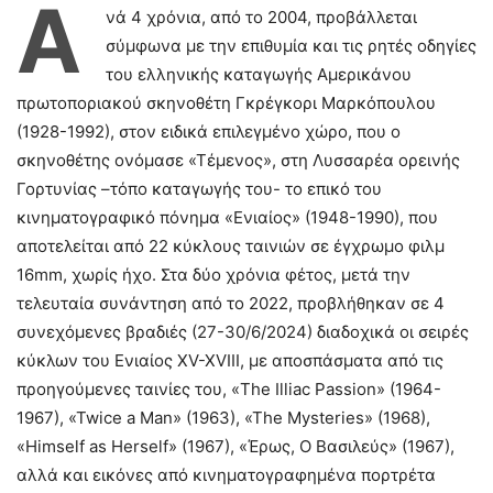
Α
νά 4 χρόνια, από το 2004, προβάλλεται
σύμφωνα με την επιθυμία και τις ρητές οδηγίες
του ελληνικής καταγωγής Αμερικάνου
πρωτοποριακού σκηνοθέτη Γκρέγκορι Μαρκόπουλου
(1928-1992), στον ειδικά επιλεγμένο χώρο, που ο
σκηνοθέτης ονόμασε «Τέμενος», στη Λυσσαρέα ορεινής
Γορτυνίας –τόπο καταγωγής του- το επικό του
κινηματογραφικό πόνημα «Ενιαίος» (1948-1990), που
αποτελείται από 22 κύκλους ταινιών σε έγχρωμο φιλμ
16mm, χωρίς ήχο. Στα δύο χρόνια φέτος, μετά την
τελευταία συνάντηση από το 2022, προβλήθηκαν σε 4
συνεχόμενες βραδιές (27-30/6/2024) διαδοχικά οι σειρές
κύκλων του Ενιαίος XV-XVIII, με αποσπάσματα από τις
προηγούμενες ταινίες του, «The Illiac Passion» (1964-
1967), «Twice a Man» (1963), «The Mysteries» (1968),
«Himself as Herself» (1967), «Έρως, Ο Βασιλεύς» (1967),
αλλά και εικόνες από κινηματογραφημένα πορτρέτα