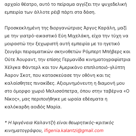
αρχαίο θέατρο, αυτό το πείραμα αγγίζει την ψυχεδελική
εμπειρία των άλλοτε ρέιβ πάρτι στα δάση.
Προσκεκλημένη της διοργανώτριας Άργυς Καράλη, μαζί
με την γιατρό-εικαστικό Εύη Μιχελάκη, είχα την τύχη να
μοιραστώ την ξεχωριστή αυτή εμπειρία με το ηγετικό
ζευγάρι πειραματικών σκηνοθετών Ρόμπερτ Μπήβερς και
Ούτε Άουραντ, την επίσης Γερμανίδα κινηματογραφίστρια
Χέλγκα Φάντερλ και τον Αμερικάνο επιπλοποιό-γλύπτη
Άαρον Σκοτ, που κατασκεύασε την οθόνη και τις
καλαίσθητες πινακίδες. Αξιομνημόνευτη η διαμονή μου
στο όμορφο χωριό Μελισσόπετρα, όπου στην ταβέρνα «Ο
Νίκος», μας περιποιήθηκε με ωραία εδέσματα η
καλόκαρδη αοιδός Μαρία.
* Η Ιφιγένεια Καλαντζή είναι θεωρητικός-κριτικός
κινηματογράφου,
ifigenia
.
kalantzi
@
gmail
.
com