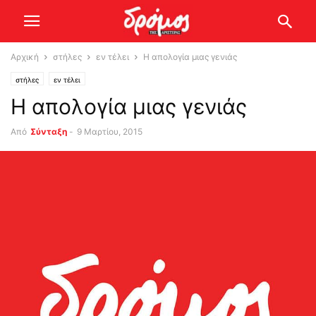
Αρχική
στήλες
εν τέλει
H απολογία μιας γενιάς
στήλες
εν τέλει
H απολογία μιας γενιάς
Από
Σύνταξη
-
9 Μαρτίου, 2015