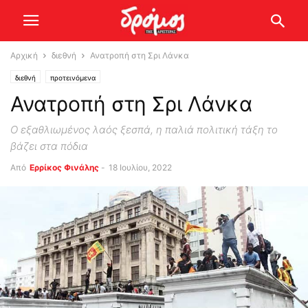
Αρχική
διεθνή
Ανατροπή στη Σρι Λάνκα
διεθνή
προτεινόμενα
Ανατροπή στη Σρι Λάνκα
Ο εξαθλιωμένος λαός ξεσπά, η παλιά πολιτική τάξη το
βάζει στα πόδια
Από
Ερρίκος Φινάλης
-
18 Ιουλίου, 2022