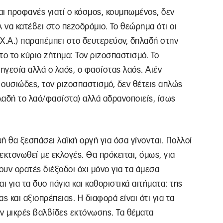
ναι προφανές γιατί ο κόσμος, κουμπωμένος, δεν
 να κατέβει στο πεζοδρόμιο. Το θεώρημα ότι οι
Χ.Α.) παραπέμπει στο δευτερεύον, δηλαδή στην
το το κύριο ζήτημα: Τον ριζοσπαστισμό. Το
ηγεσία αλλά ο λαός, ο φασίστας λαός. Αιέν
ο ουσιώδες, τον ριζοσπαστισμό, δεν θέτεις απλώς
λαδή το λαό/φασίστα) αλλά αδρανοποιείς, ίσως
μή θα ξεσπάσει λαϊκή οργή για όσα γίνονται. Πολλοί
 εκτονωθεί με εκλογές. Θα πρόκειται, όμως, για
ουν ορατές διέξοδοι όχι μόνο για τα άμεσα
ι για τα δυο πάγια και καθοριστικά αιτήματα: της
ς και αξιοπρέπειας. Η διαφορά είναι ότι για τα
ν μικρές βαλβίδες εκτόνωσης. Τα θέματα