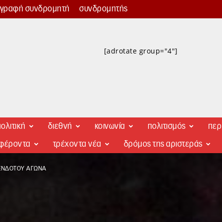
γγραφή συνδρομητή
συνδρομητής
[adrotate group="4"]
ολιτική
διεθνή
κοινωνία
πολιτισμός
περ
αφέροντα
τρέχοντα νέα
δρόμος της αριστεράς
ΝΈΝΔΟΤΟΥ ΑΓΏΝΑ