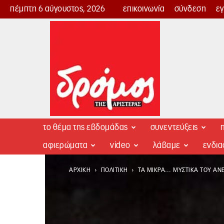
πέμπτη 6 αύγουστος, 2026
επικοινωνία
σύνδεση
ε
Δρόμος
της
Αριστεράς
το θέμα της εβδομάδας
συνεντεύξεις
π
αφιερώματα
video
λάβαμε
ενδι
ΑΡΧΙΚΉ
ΠΟΛΙΤΙΚΉ
ΤΑ ΜΙΚΡΆ… ΜΥΣΤΙΚΆ ΤΟΥ Α