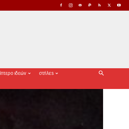
ίπτερο ιδεών
στήλες