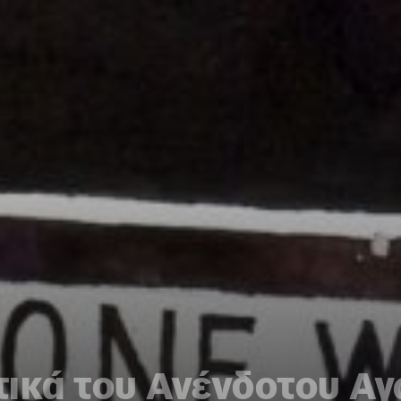
τικά του Ανένδοτου Α