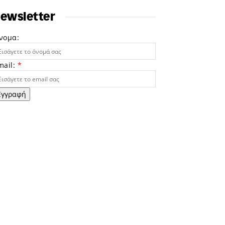
ewsletter
νομα:
mail:
*
Εγγραφή