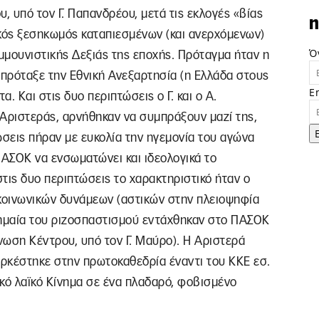
 υπό τον Γ. Παπανδρέου, μετά τις εκλογές «βίας
n
ζικός ξεσηκωμός καταπιεσμένων (και ανερχόμενων)
Ό
μμουνιστικής Δεξιάς της εποχής. Πρόταγμα ήταν η
πρόταξε την Εθνική Ανεξαρτησία (η Ελλάδα στους
E
. Και στις δυο περιπτώσεις ο Γ. και ο Α.
Αριστεράς, αρνήθηκαν να συμπράξουν μαζί της,
ώσεις πήραν με ευκολία την ηγεμονία του αγώνα
ΠΑΣΟΚ να ενσωματώνει και ιδεολογικά το
τις δυο περιπτώσεις το χαρακτηριστικό ήταν ο
 κοινωνικών δυνάμεων (αστικών στην πλειοψηφία
σημαία του ριζοσπαστισμού εντάχθηκαν στο ΠΑΣΟΚ
Ένωση Κέντρου, υπό τον Γ. Μαύρο). Η Αριστερά
ρκέστηκε στην πρωτοκαθεδρία έναντι του ΚΚΕ εσ.
κό λαϊκό Κίνημα σε ένα πλαδαρό, φοβισμένο