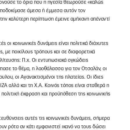
ερνούσε το όρια που η ηγεσία θεωρούσε «καλώς
αποδοκίμασε άμεσα ή έμμεσα αυτόν τον
στην καλύτερη περίπτωση έμεινε αμήχανη απέναντί
ές οι κοινωνικές δυνάμεις είναι πολιτικά διάχυτες
ς, με ποικίλους τρόπους και σε διαφορετικά
λίτευσης: Π.χ. Οι εντυπωσιακά ογκώδεις
πασε το θέμα, η λαοθάλασσα για τον Οτσαλάν, οι
λου, οι Αγανακτισμένοι της πλατείας. Οι ίδιες
ΖΑ αλλά και τη Χ.Α. Κοινός τόπος είναι σταθερά η
 πολιτική έκφραση και προϋπόθεση της κοινωνικής
τευθύνσεις αυτές τις κοινωνικές δυνάμεις, σήμερα
υν ρότα αν κάτι εμφανιστεί ικανό να τους δώσει