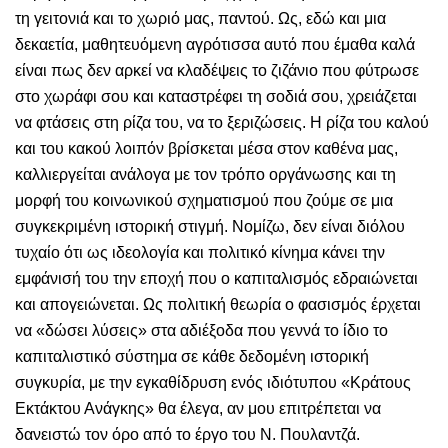
τη γειτονιά και το χωριό μας, παντού. Ως, εδώ και μια
δεκαετία, μαθητευόμενη αγρότισσα αυτό που έμαθα καλά
είναι πως δεν αρκεί να κλαδέψεις το ζιζάνιο που φύτρωσε
στο χωράφι σου και καταστρέφει τη σοδιά σου, χρειάζεται
να φτάσεις στη ρίζα του, να το ξεριζώσεις. Η ρίζα του καλού
και του κακού λοιπόν βρίσκεται μέσα στον καθένα μας,
καλλιεργείται ανάλογα με τον τρόπο οργάνωσης και τη
μορφή του κοινωνικού σχηματισμού που ζούμε σε μια
συγκεκριμένη ιστορική στιγμή. Νομίζω, δεν είναι διόλου
τυχαίο ότι ως ιδεολογία και πολιτικό κίνημα κάνει την
εμφάνισή του την εποχή που ο καπιταλισμός εδραιώνεται
και απογειώνεται. Ως πολιτική θεωρία ο φασισμός έρχεται
να «δώσει λύσεις» στα αδιέξοδα που γεννά το ίδιο το
καπιταλιστικό σύστημα σε κάθε δεδομένη ιστορική
συγκυρία, με την εγκαθίδρυση ενός ιδιότυπου «Κράτους
Εκτάκτου Ανάγκης» θα έλεγα, αν μου επιτρέπεται να
δανειστώ τον όρο από το έργο του Ν. Πουλαντζά.