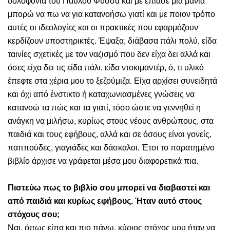
δολοφονία του Παύλου Φύσσα και με έπιασε μια μανία
μπορώ να πω να για κατανοήσω γιατί και με ποιον τρόπο
αυτές οι ιδεολογίες και οι πρακτικές που εφαρμόζουν
κερδίζουν υποστηρικτές. Έψαξα, διάβασα πάλι πολύ, είδα
ταινίες σχετικές με τον ναζισμό που δεν είχα δει αλλά και
όσες είχα δει τις είδα πάλι, είδα ντοκιμαντέρ, ό, τι υλικό
έπεφτε στα χέρια μου το ξεζούμιζα. Είχα αρχίσει συνειδητά
και όχι από ένστικτο ή καταχωνιασμένες γνώσεις να
κατανοώ τα πώς και τα γιατί, τόσο ώστε να γεννηθεί η
ανάγκη να μιλήσω, κυρίως στους νέους ανθρώπους, στα
παιδιά και τους εφήβους, αλλά και σε όσους είναι γονείς,
παππούδες, γιαγιάδες και δάσκαλοι. Έτσι το παρατημένο
βιβλίο άρχισε να γράφεται μέσα μου διαφορετικά πια.
Πιστεύω πως το βιβλίο σου μπορεί να διαβαστεί και
από παιδιά και κυρίως εφήβους. Ήταν αυτό στους
στόχους σου;
Ναι, όπως είπα και πιο πάνω, κύριος στόχος μου ήταν να