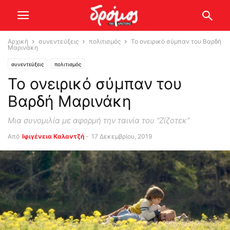
Αρχική
συνεντεύξεις
πολιτισμός
Το ονειρικό σύμπαν του Βαρδή
Μαρινάκη
συνεντεύξεις
πολιτισμός
Το ονειρικό σύμπαν του
Βαρδή Μαρινάκη
Μια συνομιλία με αφορμή την ταινία του “Ζίζοτεκ”
Από
Ιφιγένεια Καλαντζή
-
17 Δεκεμβρίου, 2019