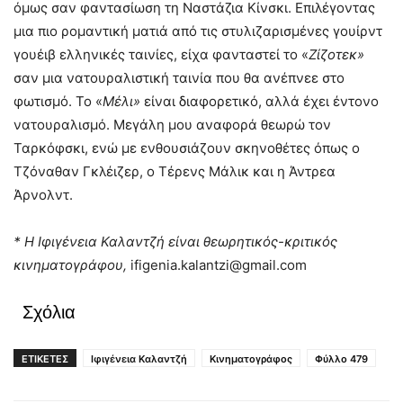
όμως σαν φαντασίωση τη Ναστάζια Κίνσκι. Επιλέγοντας
μια πιο ρομαντική ματιά από τις στυλιζαρισμένες γουίρντ
γουέιβ ελληνικές ταινίες, είχα φανταστεί το «
Ζίζοτεκ»
σαν μια νατουραλιστική ταινία που θα ανέπνεε στο
φωτισμό. Το «
Μέλι»
είναι διαφορετικό, αλλά έχει έντονο
νατουραλισμό. Μεγάλη μου αναφορά θεωρώ τον
Ταρκόφσκι, ενώ με ενθουσιάζουν σκηνοθέτες όπως ο
Τζόναθαν Γκλέιζερ, ο Τέρενς Μάλικ και η Άντρεα
Άρνολντ.
* Η Ιφιγένεια Καλαντζή είναι θεωρητικός-κριτικός
κινηματογράφου,
ifigenia.kalantzi@gmail.com
Σχόλια
ΕΤΙΚΕΤΕΣ
Ιφιγένεια Καλαντζή
Κινηματογράφος
Φύλλο 479