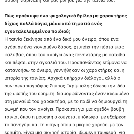
Βαρδή Μαρινάκη και μας μίλησε για την ταινία του.
Πώς προέκυψε ένα ψυχολογικό θρίλερ με χαρακτήρες
δίχως πολλά λόγια, μέσα από τη ματιά ενός
εγκαταλελειμμένου παιδιού;
Η ταινία ξεκίνησε από ένα δικό μου όνειρο, όπου ένα
αγόρι σε ένα χιονισμένο δάσος, χτυπάει την πόρτα μιας
καλύβας, όπου του ανοίγει ένας πενηντάρης με κοτσίδα
και πέφτει στην αγκαλιά του. Προσπαθώντας επίμονα να
κατανοήσω το όνειρο, γεννήθηκαν οι χαρακτήρες και η
ιστορία της ταινίας. Αρχικά υπήρχαν διάλογοι, αλλά ο
συν-σεναριογράφος Σπύρος Γκρίμπαλης έδωσε την ιδέα
της σιωπής του ερημίτη, διαμορφώνοντας έναν κλεισμένο
στη μοναξιά του χαρακτήρα, με το παιδί να δημιουργεί τη
ρωγμή που τον ανοίγει. Πρόκειται για μια σχεδόν βουβή
ταινία, όπου η μουσική ακούγεται υπόκωφα, με εξαίρεση
το πανηγύρι και τη σκηνή όπου ο μικρός χορεύει με τον
ερημίτη. Είναι μια σκληρή ιστορία, ιδωμένη τρυφερά, για