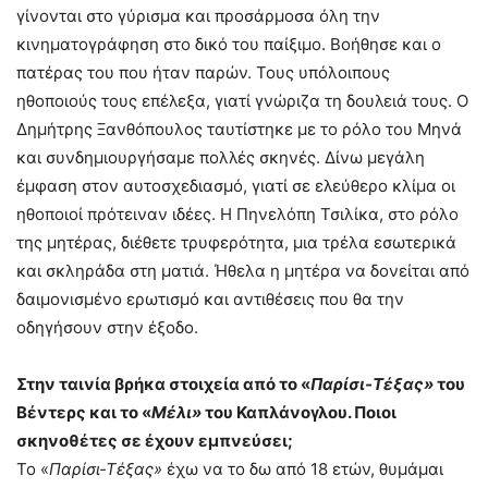
γίνονται στο γύρισμα και προσάρμοσα όλη την
κινηματογράφηση στο δικό του παίξιμο. Βοήθησε και ο
πατέρας του που ήταν παρών. Τους υπόλοιπους
ηθοποιούς τους επέλεξα, γιατί γνώριζα τη δουλειά τους. Ο
Δημήτρης Ξανθόπουλος ταυτίστηκε με το ρόλο του Μηνά
και συνδημιουργήσαμε πολλές σκηνές. Δίνω μεγάλη
έμφαση στον αυτοσχεδιασμό, γιατί σε ελεύθερο κλίμα οι
ηθοποιοί πρότειναν ιδέες. Η Πηνελόπη Τσιλίκα, στο ρόλο
της μητέρας, διέθετε τρυφερότητα, μια τρέλα εσωτερικά
και σκληράδα στη ματιά. Ήθελα η μητέρα να δονείται από
δαιμονισμένο ερωτισμό και αντιθέσεις που θα την
οδηγήσουν στην έξοδο.
Στην ταινία βρήκα στοιχεία από το «
Παρίσι-Τέξας»
του
Βέντερς και το «
Μέλι»
του Καπλάνογλου. Ποιοι
σκηνοθέτες σε έχουν εμπνεύσει;
Το «
Παρίσι-Τέξας»
έχω να το δω από 18 ετών, θυμάμαι